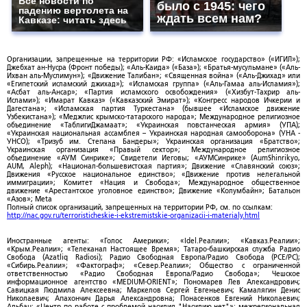
Все новости по
было с 1945: чего
падению вертолета на
ждать всем нам?
Кавказе: читать здесь
Организации, запрещенные на территории РФ: «Исламское государство» («ИГИЛ»);
Джебхат ан-Нусра (Фронт победы); «Аль-Каида» («База»); «Братья-мусульмане» («Аль-
Ихван аль-Муслимун»); «Движение Талибан»; «Священная война» («Аль-Джихад» или
«Египетский исламский джихад»); «Исламская группа» («Аль-Гамаа аль-Исламия»);
«Асбат аль-Ансар»; «Партия исламского освобождения» («Хизбут-Тахрир аль-
Ислами»); «Имарат Кавказ» («Кавказский Эмират»); «Конгресс народов Ичкерии и
Дагестана»; «Исламская партия Туркестана» (бывшее «Исламское движение
Узбекистана»); «Меджлис крымско-татарского народа»; Международное религиозное
объединение «ТаблигиДжамаат»; «Украинская повстанческая армия» (УПА);
«Украинская национальная ассамблея – Украинская народная самооборона» (УНА -
УНСО); «Тризуб им. Степана Бандеры»; Украинская организация «Братство»;
Украинская организация «Правый сектор»; Международное религиозное
объединение «АУМ Синрике»; Свидетели Иеговы; «АУМСинрике» (AumShinrikyo,
AUM, Aleph); «Национал-большевистская партия»; Движение «Славянский союз»;
Движения «Русское национальное единство»; «Движение против нелегальной
иммиграции»; Комитет «Нация и Свобода»; Международное общественное
движение «Арестантское уголовное единство»; Движение «Колумбайн»; Батальон
«Азов»; Meta
Полный список организаций, запрещенных на территории РФ, см. по ссылкам:
http://nac.gov.ru/terroristicheskie-i-ekstremistskie-organizacii-i-materialy.html
Иностранные агенты: «Голос Америки»; «Idel.Реалии»; «Кавказ.Реалии»;
«Крым.Реалии»; «Телеканал Настоящее Время»; Татаро-башкирская служба Радио
Свобода (Azatliq Radiosi); Радио Свободная Европа/Радио Свобода (PCE/PC);
«Сибирь.Реалии»; «Фактограф»; «Север.Реалии»; Общество с ограниченной
ответственностью «Радио Свободная Европа/Радио Свобода»; Чешское
информационное агентство «MEDIUM-ORIENT»; Пономарев Лев Александрович;
Савицкая Людмила Алексеевна; Маркелов Сергей Евгеньевич; Камалягин Денис
Николаевич; Апахончич Дарья Александровна; Понасенков Евгений Николаевич;
Альбац; «Центр по работе с проблемой насилия "Насилию.нет"»; межрегиональная