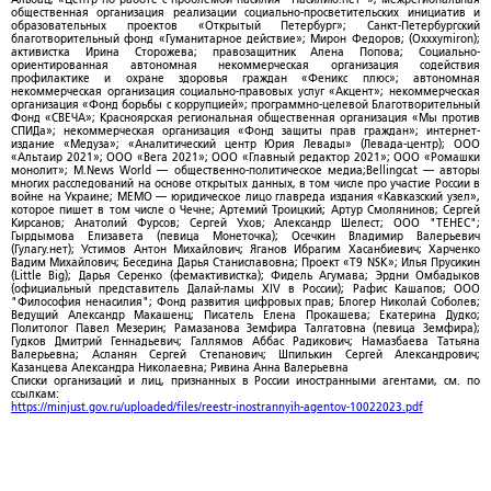
общественная организация реализации социально-просветительских инициатив и
образовательных проектов «Открытый Петербург»; Санкт-Петербургский
благотворительный фонд «Гуманитарное действие»; Мирон Федоров; (Oxxxymiron);
активистка Ирина Сторожева; правозащитник Алена Попова; Социально-
ориентированная автономная некоммерческая организация содействия
профилактике и охране здоровья граждан «Феникс плюс»; автономная
некоммерческая организация социально-правовых услуг «Акцент»; некоммерческая
организация «Фонд борьбы с коррупцией»; программно-целевой Благотворительный
Фонд «СВЕЧА»; Красноярская региональная общественная организация «Мы против
СПИДа»; некоммерческая организация «Фонд защиты прав граждан»; интернет-
издание «Медуза»; «Аналитический центр Юрия Левады» (Левада-центр); ООО
«Альтаир 2021»; ООО «Вега 2021»; ООО «Главный редактор 2021»; ООО «Ромашки
монолит»; M.News World — общественно-политическое медиа;Bellingcat — авторы
многих расследований на основе открытых данных, в том числе про участие России в
войне на Украине; МЕМО — юридическое лицо главреда издания «Кавказский узел»,
которое пишет в том числе о Чечне; Артемий Троицкий; Артур Смолянинов; Сергей
Кирсанов; Анатолий Фурсов; Сергей Ухов; Александр Шелест; ООО "ТЕНЕС";
Гырдымова Елизавета (певица Монеточка); Осечкин Владимир Валерьевич
(Гулагу.нет); Устимов Антон Михайлович; Яганов Ибрагим Хасанбиевич; Харченко
Вадим Михайлович; Беседина Дарья Станиславовна; Проект «T9 NSK»; Илья Прусикин
(Little Big); Дарья Серенко (фемактивистка); Фидель Агумава; Эрдни Омбадыков
(официальный представитель Далай-ламы XIV в России); Рафис Кашапов; ООО
"Философия ненасилия"; Фонд развития цифровых прав; Блогер Николай Соболев;
Ведущий Александр Макашенц; Писатель Елена Прокашева; Екатерина Дудко;
Политолог Павел Мезерин; Рамазанова Земфира Талгатовна (певица Земфира);
Гудков Дмитрий Геннадьевич; Галлямов Аббас Радикович; Намазбаева Татьяна
Валерьевна; Асланян Сергей Степанович; Шпилькин Сергей Александрович;
Казанцева Александра Николаевна; Ривина Анна Валерьевна
Списки организаций и лиц, признанных в России иностранными агентами, см. по
ссылкам:
https://minjust.gov.ru/uploaded/files/reestr-inostrannyih-agentov-10022023.pdf