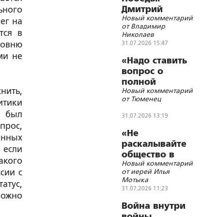
Дмитрий
ьного
Новый комментарий
Устинов
ег на
от Владимир
тся в
Николаев
ровню
31.07.2026 15:47
ми не
«Надо ставить
вопрос о
полной
нить,
Новый комментарий
блокаде
от Тюменец
итики
Украины»
а был
31.07.2026 13:19
прос,
«Не
енных
раскалывайте
, если
общество в
акого
Новый комментарий
угоду врагам»
сии с
от иерей Илья
Мотыка
атус,
31.07.2026 11:23
можно
Война внутри
войны