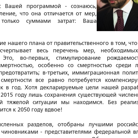
 с Вашей программой - сознаюсь,
ление, что она отличается от мер,
 только суммами затрат: Ваша
ие нашего плана от правительственного в том, что 
счерпывает весь перечень мер, необходимы
 Это, во-первых, стимулирование рождаемо
смертностью, особенно со смертностью среди 
редотвратить; в-третьих, иммиграционная полит
смертности все равно потребуется компенсир
к в год. Хотя декларируемые цели нашей разра
 2015 году лишь сохранения существующей числен
ой тяжелой ситуации мы находимся. Без реали
тся к 2050 году вдвое!
сленных разделов, отобраны лучшими россий
 чиновниками - представителями федеральной вл