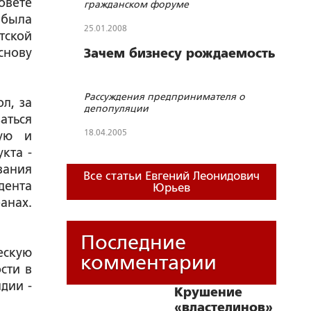
овете
гражданском форуме
 была
25.01.2008
тской
снову
Зачем бизнесу рождаемость
Рассуждения предпринимателя о
л, за
депопуляции
заться
18.04.2005
ую и
кта -
вания
Все статьи Евгений Леонидович
дента
Юрьев
анах.
Последние
ескую
комментарии
сти в
дии -
Крушение
«властелинов»