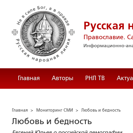
Русская 
Православие. С
Информационно-ана
Главная
Авторы
РНЛ ТВ
Акту
Главная
>
Мониторинг СМИ
>
Любовь и бедность
Любовь и бедность
Евгений Юрьев о российской демографии