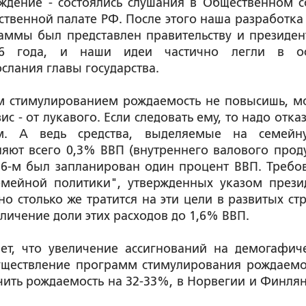
дение - состоялись слушания в Общественном с
твенной палате РФ. После этого наша разработка
аммы был представлен правительству и президен
06 года, и наши идеи частично легли в о
лания главы государства.
м стимулированием рождаемость не повысишь, мо
ис - от лукавого. Если следовать ему, то надо отка
. А ведь средства, выделяемые на семейн
яют всего 0,3% ВВП (внутреннего валового проду
996-м был запланирован один процент ВВП. Требо
емейной политики", утвержденных указом прези
о столько же тратится на эти цели в развитых стр
ичение доли этих расходов до 1,6% ВВП.
ет, что увеличение ассигнований на демогафич
существление программ стимулирования рождаемо
ичить рождаемость на 32-33%, в Норвегии и Финлян