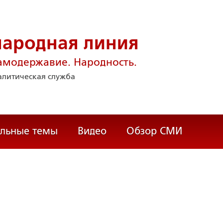
народная линия
амодержавие. Народность.
литическая служба
альные темы
Видео
Обзор СМИ