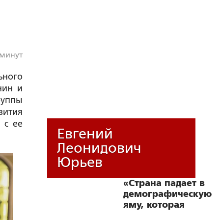
 минут
ьного
нин и
руппы
вития
 с ее
Евгений
Леонидович
Юрьев
«Страна падает в
демографическую
яму, которая
беспрецедентна в