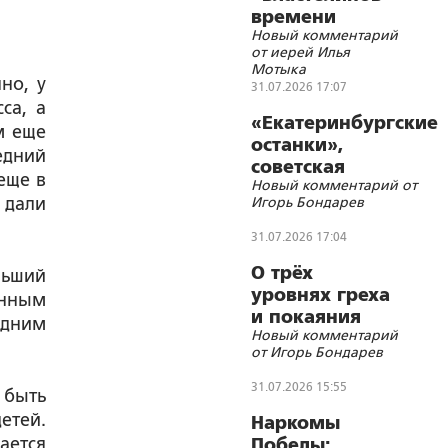
времени
Новый комментарий
от иерей Илья
Мотыка
но, у
31.07.2026 17:07
са, а
«Екатеринбургские
м еще
останки»,
едний
советская
еще в
Новый комментарий от
символика и
 дали
Игорь Бондарев
цифровизации
31.07.2026 17:04
О трёх
льший
уровнях греха
анным
и покаяния
одним
Новый комментарий
от Игорь Бондарев
31.07.2026 15:55
быть
етей.
Наркомы
ается
Победы: