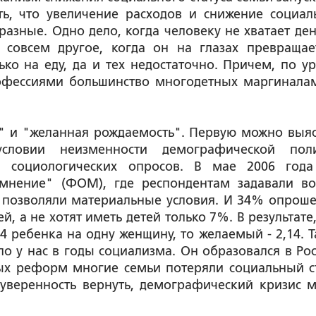
ь, что увеличение расходов и снижение социал
 разные. Одно дело, когда человеку не хватает ден
 совсем другое, когда он на глазах превращае
лько на еду, да и тех недостаточно. Причем, по у
офессиями большинство многодетных маргинала
" и "желанная рождаемость". Первую можно выяс
словии неизменности демографической пол
тем социологических опросов. В мае 2006 год
мнение" (ФОМ), где респондентам задавали во
о позволяли материальные условия. И 34% опрош
й, а не хотят иметь детей только 7%. В результате
4 ребенка на одну женщину, то желаемый - 2,14. Т
ло у нас в годы социализма. Он образовался в Рос
ных реформ многие семьи потеряли социальный ст
 уверенность вернуть, демографический кризис 