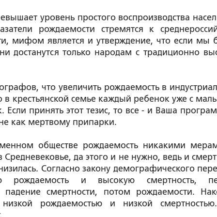
ревышает уровень простого воспроизводства насел
азатели рождаемости стремятся к среднеросси
ати, мифом является и утверждение, что если мы 
ни достанутся только народам с традиционно вы
мографов, что увеличить рождаемость в индустриа
 в крестьянской семье каждый ребенок уже с малы
. Если принять этот тезис, то все - и Ваша програ
не как мертвому припарки.
ременном обществе рождаемость никакими мера
 Средневековье, да этого и не нужно, ведь и смерт
снизилась. Согласно закону демографического пере
ю рождаемость и высокую смертность, пе
а падение смертности, потом рождаемости. Нак
я низкой рождаемостью и низкой смертностью
.