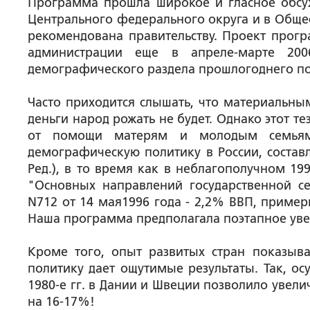
Программа прошла широкое и гласное обсуж
Центрального федерального округа и в Общес
рекомендована правительству. Проект прогр
администрации еще в апреле-марте 20
демографического раздела прошлогоднего пос
Часто приходится слышать, что материальны
деньги народ рожать не будет. Однако этот тез
от помощи матерям и молодым семьям
демографическую политику в России, составл
Ред.), в то время как в неблагополучном 1
"Основных направлений государственной с
N712 от 14 мая1996 года - 2,2% ВВП, примерн
Наша программа предполагала поэтапное увел
Кроме того, опыт развитых стран показыва
политику дает ощутимые результаты. Так, о
1980-е гг. в Дании и Швеции позволило увел
на 16-17%!