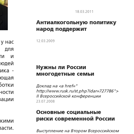
нашей истории»
18.03.2011
Антиалкогольную политику
народ поддержит
у нас
12.03.2009
х для
сти и
людей
Нужны ли России
ика -
многодетные семьи
ующая
ботки
Доклад на <a href="
http://www.rusk.ru/st.php?idar=727786">
ности
II Всероссийской конференции
зации
"Многодетная семья в современной
23.07.2008
России"</a>
Основные социальные
риски современной России
скими
асти.
Выступление на Втором Всероссийском