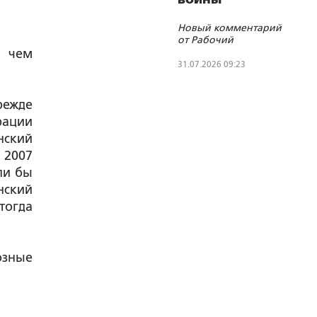
Новый комментарий
от Рабочий
, чем
31.07.2026 09:23
режде
рации
нский
 2007
ли бы
нский
тогда
озные