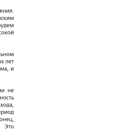
ения.
йским
будем
сокой
льном
х лет
мма, и
ми не
ность
хода,
риод
онец,
. Это