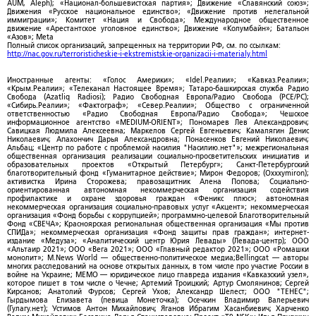
AUM, Aleph); «Национал-большевистская партия»; Движение «Славянский союз»;
Движения «Русское национальное единство»; «Движение против нелегальной
иммиграции»; Комитет «Нация и Свобода»; Международное общественное
движение «Арестантское уголовное единство»; Движение «Колумбайн»; Батальон
«Азов»; Meta
Полный список организаций, запрещенных на территории РФ, см. по ссылкам:
http://nac.gov.ru/terroristicheskie-i-ekstremistskie-organizacii-i-materialy.html
Иностранные агенты: «Голос Америки»; «Idel.Реалии»; «Кавказ.Реалии»;
«Крым.Реалии»; «Телеканал Настоящее Время»; Татаро-башкирская служба Радио
Свобода (Azatliq Radiosi); Радио Свободная Европа/Радио Свобода (PCE/PC);
«Сибирь.Реалии»; «Фактограф»; «Север.Реалии»; Общество с ограниченной
ответственностью «Радио Свободная Европа/Радио Свобода»; Чешское
информационное агентство «MEDIUM-ORIENT»; Пономарев Лев Александрович;
Савицкая Людмила Алексеевна; Маркелов Сергей Евгеньевич; Камалягин Денис
Николаевич; Апахончич Дарья Александровна; Понасенков Евгений Николаевич;
Альбац; «Центр по работе с проблемой насилия "Насилию.нет"»; межрегиональная
общественная организация реализации социально-просветительских инициатив и
образовательных проектов «Открытый Петербург»; Санкт-Петербургский
благотворительный фонд «Гуманитарное действие»; Мирон Федоров; (Oxxxymiron);
активистка Ирина Сторожева; правозащитник Алена Попова; Социально-
ориентированная автономная некоммерческая организация содействия
профилактике и охране здоровья граждан «Феникс плюс»; автономная
некоммерческая организация социально-правовых услуг «Акцент»; некоммерческая
организация «Фонд борьбы с коррупцией»; программно-целевой Благотворительный
Фонд «СВЕЧА»; Красноярская региональная общественная организация «Мы против
СПИДа»; некоммерческая организация «Фонд защиты прав граждан»; интернет-
издание «Медуза»; «Аналитический центр Юрия Левады» (Левада-центр); ООО
«Альтаир 2021»; ООО «Вега 2021»; ООО «Главный редактор 2021»; ООО «Ромашки
монолит»; M.News World — общественно-политическое медиа;Bellingcat — авторы
многих расследований на основе открытых данных, в том числе про участие России в
войне на Украине; МЕМО — юридическое лицо главреда издания «Кавказский узел»,
которое пишет в том числе о Чечне; Артемий Троицкий; Артур Смолянинов; Сергей
Кирсанов; Анатолий Фурсов; Сергей Ухов; Александр Шелест; ООО "ТЕНЕС";
Гырдымова Елизавета (певица Монеточка); Осечкин Владимир Валерьевич
(Гулагу.нет); Устимов Антон Михайлович; Яганов Ибрагим Хасанбиевич; Харченко