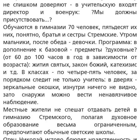
не слишком доверяют - в учительскую входят
директор и военрук: ?Мы должны
присутствовать...?
Обучаются в гимназии 70 человек, пятьдесят их
них, понятно, братья и сестры Стремские. Утром
мальчики, после обеда - девочки. Программа: в
дополнение к базовой - предметы ?духовные?
(от 60 до 100 часов в год в зависимости от
возраста): жития святых, закон божий, катехизис
и т.д. В классах - по четыре-пять человек, за
порядком следит не только учитель: в дверях -
зеркальные окошки, изнутри ничего не видно,
зато снаружи можно вести ненавязчивое
наблюдение.
Местные жители не спешат отдавать детей в
гимназию Стремского, полагая духовное
образование весьма ограниченным,
предпочитают обычные светские школы.
Отец Николай истово блюдет нравственность и