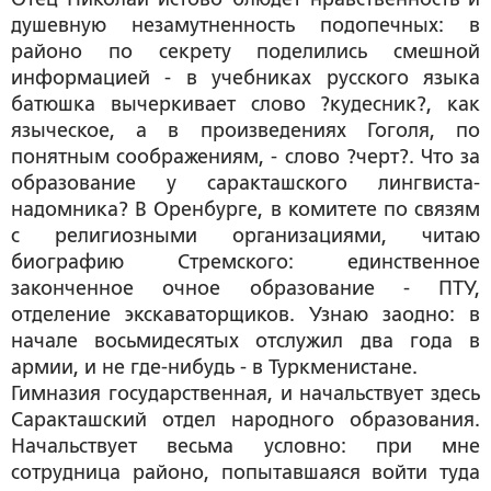
душевную незамутненность подопечных: в
районо по секрету поделились смешной
информацией - в учебниках русского языка
батюшка вычеркивает слово ?кудесник?, как
языческое, а в произведениях Гоголя, по
понятным соображениям, - слово ?черт?. Что за
образование у саракташского лингвиста-
надомника? В Оренбурге, в комитете по связям
с религиозными организациями, читаю
биографию Стремского: единственное
законченное очное образование - ПТУ,
отделение экскаваторщиков. Узнаю заодно: в
начале восьмидесятых отслужил два года в
армии, и не где-нибудь - в Туркменистане.
Гимназия государственная, и начальствует здесь
Саракташский отдел народного образования.
Начальствует весьма условно: при мне
сотрудница районо, попытавшаяся войти туда