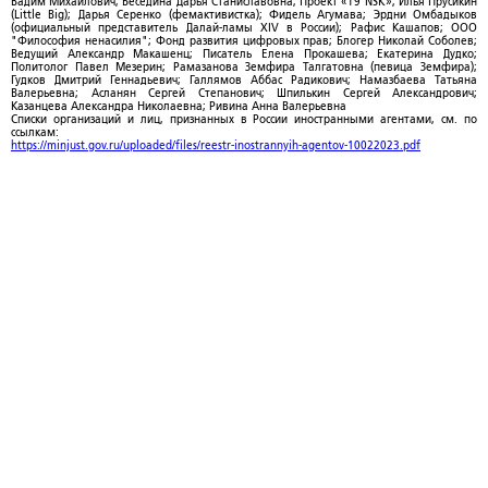
Вадим Михайлович; Беседина Дарья Станиславовна; Проект «T9 NSK»; Илья Прусикин
(Little Big); Дарья Серенко (фемактивистка); Фидель Агумава; Эрдни Омбадыков
(официальный представитель Далай-ламы XIV в России); Рафис Кашапов; ООО
"Философия ненасилия"; Фонд развития цифровых прав; Блогер Николай Соболев;
Ведущий Александр Макашенц; Писатель Елена Прокашева; Екатерина Дудко;
Политолог Павел Мезерин; Рамазанова Земфира Талгатовна (певица Земфира);
Гудков Дмитрий Геннадьевич; Галлямов Аббас Радикович; Намазбаева Татьяна
Валерьевна; Асланян Сергей Степанович; Шпилькин Сергей Александрович;
Казанцева Александра Николаевна; Ривина Анна Валерьевна
Списки организаций и лиц, признанных в России иностранными агентами, см. по
ссылкам:
https://minjust.gov.ru/uploaded/files/reestr-inostrannyih-agentov-10022023.pdf