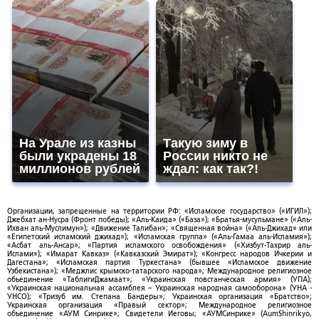
На Урале из казны
Такую зиму в
были украдены 18
России никто не
миллионов рублей
ждал: как так?!
Организации, запрещенные на территории РФ: «Исламское государство» («ИГИЛ»);
Джебхат ан-Нусра (Фронт победы); «Аль-Каида» («База»); «Братья-мусульмане» («Аль-
Ихван аль-Муслимун»); «Движение Талибан»; «Священная война» («Аль-Джихад» или
«Египетский исламский джихад»); «Исламская группа» («Аль-Гамаа аль-Исламия»);
«Асбат аль-Ансар»; «Партия исламского освобождения» («Хизбут-Тахрир аль-
Ислами»); «Имарат Кавказ» («Кавказский Эмират»); «Конгресс народов Ичкерии и
Дагестана»; «Исламская партия Туркестана» (бывшее «Исламское движение
Узбекистана»); «Меджлис крымско-татарского народа»; Международное религиозное
объединение «ТаблигиДжамаат»; «Украинская повстанческая армия» (УПА);
«Украинская национальная ассамблея – Украинская народная самооборона» (УНА -
УНСО); «Тризуб им. Степана Бандеры»; Украинская организация «Братство»;
Украинская организация «Правый сектор»; Международное религиозное
объединение «АУМ Синрике»; Свидетели Иеговы; «АУМСинрике» (AumShinrikyo,