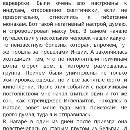
варварски. Были очень зло настроены к
индусам, откровенно скептически, если не
презрительно, относились к тибетским
монахам. Вот такой негативный настрой, думаю,
и спровоцировал массу бед. В самом начале
путешествия у нескольких человек нашли какую-
то неизвестную болезнь, которая, впрочем, тут
же прошла за пределами Индии. А закончилась
экспедиция тем, что по непонятным причинам
дотла сгорел дом, в котором размещалась
группа. Причем были уничтожены не только
экипировка, одежда, но и все заснятые фото- и
кинопленки. После этих событий с навязчивым
постоянством мне начал сниться один и тот же
сон, как Стрейнджерс Инзенайтов, находясь в
Нагаре, зовет меня туда: мол, приезжай! Не
долго думая, туда я и отправилась.
В Нагаре в один из дней после приезда она
повстречалась со старым другом из Бельгии. И