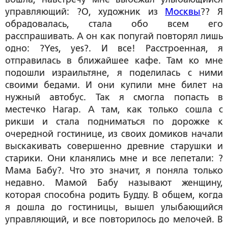
управляющий: ?О, художник из
Москвы
?? Я
обрадовалась, стала обо всем его
расспрашивать. А он как попугай повторял лишь
одно: ?Yes, yes?. И все! Расстроенная, я
отправилась в ближайшее кафе. Там ко мне
подошли израильтяне, я поделилась с ними
своими бедами. И они купили мне билет на
нужный автобус. Так я смогла попасть в
местечко Нагар. А там, как только сошла с
рикши и стала подниматься по дорожке к
очередной гостинице, из своих домиков начали
выскакивать совершенно древние старушки и
старики. Они кланялись мне и все лепетали: ?
Мама Бабу?. Что это значит, я поняла только
недавно. Мамой Бабу называют женщину,
которая способна родить Будду. В общем, когда
я дошла до гостиницы, вышел улыбающийся
управляющий, и все повторилось до мелочей. В