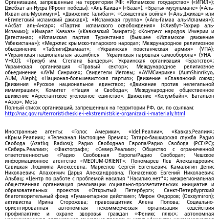
Организации, запрещенные на территории РФ: «Исламское государство» («ИГИЛ»);
Джебхат ан-Нусра (Фронт победы); «Аль-Каида» («База»); «Братья-мусульмане» («Аль-
Ихван аль-Муслимун»); «Движение Талибан»; «Священная война» («Аль-Джихад» или
«Египетский исламский джихад»); «Исламская группа» («Аль-Гамаа аль-Исламия»);
«Асбат аль-Ансар»; «Партия исламского освобождения» («Хизбут-Тахрир аль-
Ислами»); «Имарат Кавказ» («Кавказский Эмират»); «Конгресс народов Ичкерии и
Дагестана»; «Исламская партия Туркестана» (бывшее «Исламское движение
Узбекистана»); «Меджлис крымско-татарского народа»; Международное религиозное
объединение «ТаблигиДжамаат»; «Украинская повстанческая армия» (УПА);
«Украинская национальная ассамблея – Украинская народная самооборона» (УНА -
УНСО); «Тризуб им. Степана Бандеры»; Украинская организация «Братство»;
Украинская организация «Правый сектор»; Международное религиозное
объединение «АУМ Синрике»; Свидетели Иеговы; «АУМСинрике» (AumShinrikyo,
AUM, Aleph); «Национал-большевистская партия»; Движение «Славянский союз»;
Движения «Русское национальное единство»; «Движение против нелегальной
иммиграции»; Комитет «Нация и Свобода»; Международное общественное
движение «Арестантское уголовное единство»; Движение «Колумбайн»; Батальон
«Азов»; Meta
Полный список организаций, запрещенных на территории РФ, см. по ссылкам:
http://nac.gov.ru/terroristicheskie-i-ekstremistskie-organizacii-i-materialy.html
Иностранные агенты: «Голос Америки»; «Idel.Реалии»; «Кавказ.Реалии»;
«Крым.Реалии»; «Телеканал Настоящее Время»; Татаро-башкирская служба Радио
Свобода (Azatliq Radiosi); Радио Свободная Европа/Радио Свобода (PCE/PC);
«Сибирь.Реалии»; «Фактограф»; «Север.Реалии»; Общество с ограниченной
ответственностью «Радио Свободная Европа/Радио Свобода»; Чешское
информационное агентство «MEDIUM-ORIENT»; Пономарев Лев Александрович;
Савицкая Людмила Алексеевна; Маркелов Сергей Евгеньевич; Камалягин Денис
Николаевич; Апахончич Дарья Александровна; Понасенков Евгений Николаевич;
Альбац; «Центр по работе с проблемой насилия "Насилию.нет"»; межрегиональная
общественная организация реализации социально-просветительских инициатив и
образовательных проектов «Открытый Петербург»; Санкт-Петербургский
благотворительный фонд «Гуманитарное действие»; Мирон Федоров; (Oxxxymiron);
активистка Ирина Сторожева; правозащитник Алена Попова; Социально-
ориентированная автономная некоммерческая организация содействия
профилактике и охране здоровья граждан «Феникс плюс»; автономная