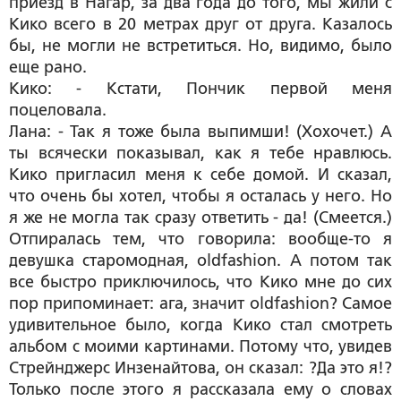
приезд в Нагар, за два года до того, мы жили с
Кико всего в 20 метрах друг от друга. Казалось
бы, не могли не встретиться. Но, видимо, было
еще рано.
Кико: - Кстати, Пончик первой меня
поцеловала.
Лана: - Так я тоже была выпимши! (Хохочет.) А
ты всячески показывал, как я тебе нравлюсь.
Кико пригласил меня к себе домой. И сказал,
что очень бы хотел, чтобы я осталась у него. Но
я же не могла так сразу ответить - да! (Смеется.)
Отпиралась тем, что говорила: вообще-то я
девушка старомодная, oldfashion. А потом так
все быстро приключилось, что Кико мне до сих
пор припоминает: ага, значит oldfashion? Самое
удивительное было, когда Кико стал смотреть
альбом с моими картинами. Потому что, увидев
Стрейнджерс Инзенайтова, он сказал: ?Да это я!?
Только после этого я рассказала ему о словах