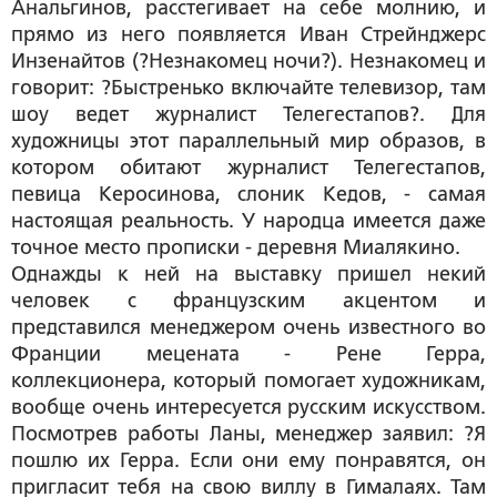
Анальгинов, расстегивает на себе молнию, и
прямо из него появляется Иван Стрейнджерс
Инзенайтов (?Незнакомец ночи?). Незнакомец и
говорит: ?Быстренько включайте телевизор, там
шоу ведет журналист Телегестапов?. Для
художницы этот параллельный мир образов, в
котором обитают журналист Телегестапов,
певица Керосинова, слоник Кедов, - самая
настоящая реальность. У народца имеется даже
точное место прописки - деревня Миалякино.
Однажды к ней на выставку пришел некий
человек с французским акцентом и
представился менеджером очень известного во
Франции мецената - Рене Герра,
коллекционера, который помогает художникам,
вообще очень интересуется русским искусством.
Посмотрев работы Ланы, менеджер заявил: ?Я
пошлю их Герра. Если они ему понравятся, он
пригласит тебя на свою виллу в Гималаях. Там