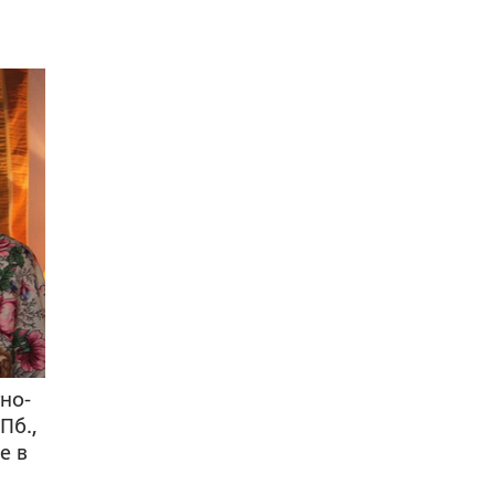
но-
Пб.,
е в