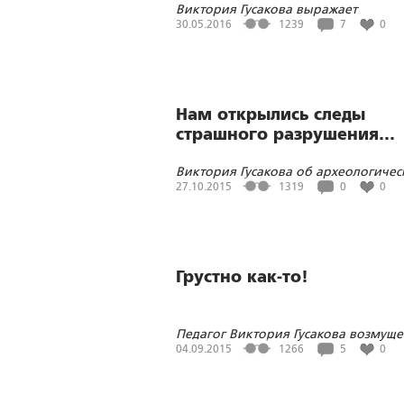
Виктория Гусакова выражает
недоумение в связи с организацией
30.05.2016
1239
7
0
школьников творческой встречи с
весьма неоднозначным писателем
О’Санчесом
Нам открылись следы
страшного разрушения…
Виктория Гусакова об археологичес
исследованиях фундамента
27.10.2015
1319
0
0
Введенского собора лейб-гвардии
Семеновского полка, взорванного 
безбожные годы
Грустно как-то!
Педагог Виктория Гусакова возмущ
флешмобом «Раскрасим день в цве
04.09.2015
1266
5
0
России»