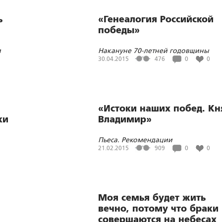
ь
«Генеалогия Российской
победы»
и
Накануне 70-летней годовщины
ь
победы в Великой Отечественной
30.04.2015
476
0
0
войне
«Истоки наших побед. Кн
ки
Владимир»
Пьеса. Рекомендации
21.02.2015
909
0
0
Моя семья будет жить
вечно, потому что браки
совершаются на небесах