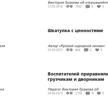
Виктория Гусакова об открывшейся
 для
Петербурге выставке потомственно
12.03.2016
1060
0
0
художника и священника Ивана
Рейпольского
Шкатулка с ценностями
ких
Автор «Русской народной линии»
Виктория Гусакова стала
25.09.2015
868
2
0
победительницей конкурса «За
в
нравственный подвиг учителя»
Воспитателей приравняли
грузчикам и дворникам
ена
Педагог Виктория Гусакова об
та
очередном абсурдном решении
24.08.2015
2154
4
0
Минобрнауки