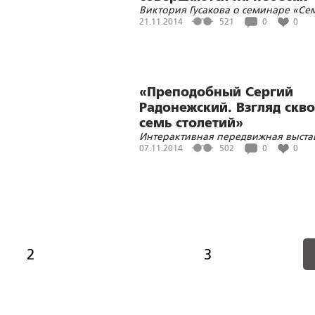
Виктория Гусакова о семинаре «Се
ом
как базовая национальная ценност
21.11.2014
521
0
0
прошедшем в Санкт-Петербургском
суворовском военном училище
«Преподобный Сергий
Радонежский. Взгляд скво
семь столетий»
Интерактивная передвижная выста
посвященная 700-летию со дня
07.11.2014
502
0
0
рождения великого русского
подвижника, открылась в республи
Коми
2
3