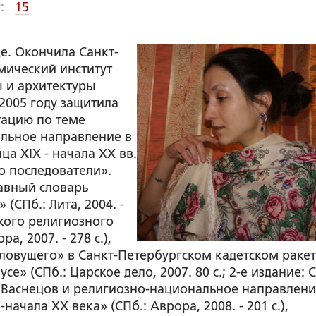
:
15
е. Окончила Санкт-
мический институт
ы и архитектуры
 2005 году защитила
тацию по теме
льное направление в
ца XIX - начала XX вв.
о последователи».
авный словарь
 (СПб.: Лита, 2004. -
ского религиозного
ра, 2007. - 278 с.),
ловущего» в Санкт-Петербургском кадетском ракет
е» (СПб.: Царское дело, 2007. 80 с.; 2-е издание: С
тор Васнецов и религиозно-национальное направлени
начала XX века» (СПб.: Аврора, 2008. - 201 с.),