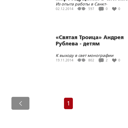
Из опыта работы в Санкт-
духовно-нравственного
Петербургском суворовском военн
02.12.2014
597
0
0
воспитания
училище Министерства обороны
образовательного
Российской Федерации
учреждения
«Святая Троица» Андрея
Рублева - детям
К выходу в свет монографии
«Религиозно-культурологические
19.11.2014
802
2
0
традиции иконописи в духовно-
нравственном воспитании
старшеклассников»
1