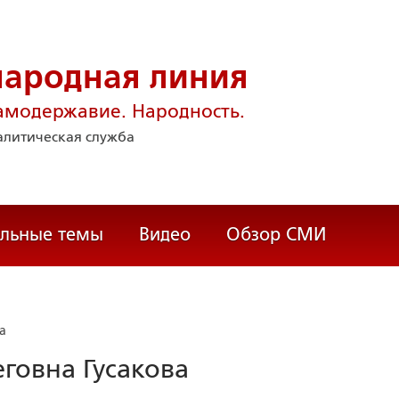
народная линия
амодержавие. Народность.
литическая служба
альные темы
Видео
Обзор СМИ
а
говна Гусакова