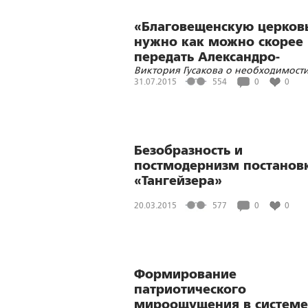
«Благовещенскую церков
нужно как можно скорее
передать Александро-
Виктория Гусакова о необходимост
Невской Лавре»
возвращения православных святын
31.07.2015
554
0
0
Церкви
Безобразность и
постмодернизм постанов
«Тангейзера»
20.03.2015
577
0
0
Формирование
патриотического
мироощущения в системе