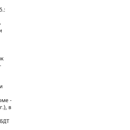
,
б.:
»
и
ик
-
и
оме -
.), в
 БДТ