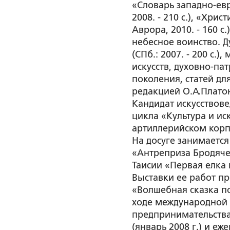
«Словарь западно-евр
2008. - 210 с.), «Хри
Аврора, 2010. - 160 
небесное воинство. 
(СПб.: 2007. - 200 с
искусств, духовно-п
поколения, статей дл
редакцией О.А.Плато
Кандидат искусствов
цикла «Культура и ис
артиллерийском корпу
На досуге занимается
«Антреприза Бродяче
Таисии «Первая елка 
Выставки ее работ п
«Волшебная сказка по
ходе международной
предпринимательства 
(январь 2008 г.) и е