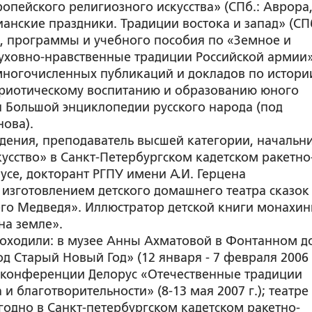
опейского религиозного искусства» (СПб.: Аврора
стианские праздники. Традиции востока и запад» (СП
с.), программы и учебного пособия по «Земное и
Духовно-нравственные традиции Российской армии
.), многочисленных публикаций и докладов по истори
атриотическому воспитанию и образованию юного
я Большой энциклопедии русского народа (под
нова).
едения, преподаватель высшей категории, начальн
кусство» в Санкт-Петербургском кадетском ракетно
се, докторант РГПУ имени А.И. Герцена
 изготовлением детского домашнего театра сказок
го Медведя». Иллюстратор детской книги монахин
на земле».
роходили: в музее Анны Ахматовой в Фонтанном д
д Старый Новый Год» (12 января - 7 февраля 2006 г
 конференции Делорус «Отечественные традиции
и благотворительности» (8-13 мая 2007 г.); театре
жегодно в Санкт-петербургском кадетском ракетно-