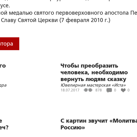
усе.
ой медалью святого первоверховного апостола П
 Славу Святой Церкви (7 февраля 2010 г.)
втора
го
Чтобы преобразить
человека, необходимо
вернуть людям сказку
дра
Ювелирная мастерская «Иста»
18.07.2017
878
0
0
е
С картин звучит «Молитва
еч?
Россию»