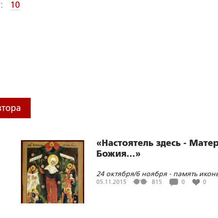
:
10
втора
«Настоятель здесь - Мате
Божия...»
24 октября/6 ноября - память икон
Божией Матери «Всех скорбящих
05.11.2015
815
0
0
Радость»