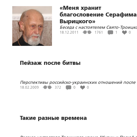
«Меня хранит
благословение Серафима
Вырицкого»
Беседа с настоятелем Свято-Троицк
храма «Кулич и Пасха»
18.12.2011
1761
1
0
Пейзаж после битвы
Перспективы российско-украинских отношений после
«газовой войны»
18.02.2009
372
0
0
Такие разные времена