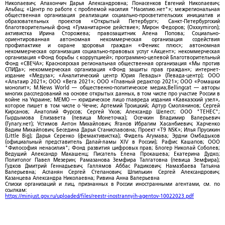
Николаевич; Апахончич Дарья Александровна; Понасенков Евгений Николаевич;
Альбац; «Центр по работе с проблемой насилия "Насилию.нет"»; межрегиональная
общественная организация реализации социально-просветительских инициатив и
образовательных проектов «Открытый Петербург»; Санкт-Петербургский
благотворительный фонд «Гуманитарное действие»; Мирон Федоров; (Oxxxymiron);
активистка Ирина Сторожева; правозащитник Алена Попова; Социально-
ориентированная автономная некоммерческая организация содействия
профилактике и охране здоровья граждан «Феникс плюс»; автономная
некоммерческая организация социально-правовых услуг «Акцент»; некоммерческая
организация «Фонд борьбы с коррупцией»; программно-целевой Благотворительный
Фонд «СВЕЧА»; Красноярская региональная общественная организация «Мы против
СПИДа»; некоммерческая организация «Фонд защиты прав граждан»; интернет-
издание «Медуза»; «Аналитический центр Юрия Левады» (Левада-центр); ООО
«Альтаир 2021»; ООО «Вега 2021»; ООО «Главный редактор 2021»; ООО «Ромашки
монолит»; M.News World — общественно-политическое медиа;Bellingcat — авторы
многих расследований на основе открытых данных, в том числе про участие России в
войне на Украине; МЕМО — юридическое лицо главреда издания «Кавказский узел»,
которое пишет в том числе о Чечне; Артемий Троицкий; Артур Смолянинов; Сергей
Кирсанов; Анатолий Фурсов; Сергей Ухов; Александр Шелест; ООО "ТЕНЕС";
Гырдымова Елизавета (певица Монеточка); Осечкин Владимир Валерьевич
(Гулагу.нет); Устимов Антон Михайлович; Яганов Ибрагим Хасанбиевич; Харченко
Вадим Михайлович; Беседина Дарья Станиславовна; Проект «T9 NSK»; Илья Прусикин
(Little Big); Дарья Серенко (фемактивистка); Фидель Агумава; Эрдни Омбадыков
(официальный представитель Далай-ламы XIV в России); Рафис Кашапов; ООО
"Философия ненасилия"; Фонд развития цифровых прав; Блогер Николай Соболев;
Ведущий Александр Макашенц; Писатель Елена Прокашева; Екатерина Дудко;
Политолог Павел Мезерин; Рамазанова Земфира Талгатовна (певица Земфира);
Гудков Дмитрий Геннадьевич; Галлямов Аббас Радикович; Намазбаева Татьяна
Валерьевна; Асланян Сергей Степанович; Шпилькин Сергей Александрович;
Казанцева Александра Николаевна; Ривина Анна Валерьевна
Списки организаций и лиц, признанных в России иностранными агентами, см. по
ссылкам:
https://minjust.gov.ru/uploaded/files/reestr-inostrannyih-agentov-10022023.pdf