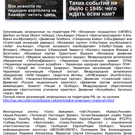
Таких событий не
Все новости по
было с 1945: чего
падению вертолета на
ждать всем нам?
Кавказе: читать здесь
Организации, запрещенные на территории РФ: «Исламское государство» («ИГИЛ»);
Джебхат ан-Нусра (Фронт победы); «Аль-Каида» («База»); «Братья-мусульмане» («Аль-
Ихван аль-Муслимун»); «Движение Талибан»; «Священная война» («Аль-Джихад» или
«Египетский исламский джихад»); «Исламская группа» («Аль-Гамаа аль-Исламия»);
«Асбат аль-Ансар»; «Партия исламского освобождения» («Хизбут-Тахрир аль-
Ислами»); «Имарат Кавказ» («Кавказский Эмират»); «Конгресс народов Ичкерии и
Дагестана»; «Исламская партия Туркестана» (бывшее «Исламское движение
Узбекистана»); «Меджлис крымско-татарского народа»; Международное религиозное
объединение «ТаблигиДжамаат»; «Украинская повстанческая армия» (УПА);
«Украинская национальная ассамблея – Украинская народная самооборона» (УНА -
УНСО); «Тризуб им. Степана Бандеры»; Украинская организация «Братство»;
Украинская организация «Правый сектор»; Международное религиозное
объединение «АУМ Синрике»; Свидетели Иеговы; «АУМСинрике» (AumShinrikyo,
AUM, Aleph); «Национал-большевистская партия»; Движение «Славянский союз»;
Движения «Русское национальное единство»; «Движение против нелегальной
иммиграции»; Комитет «Нация и Свобода»; Международное общественное
движение «Арестантское уголовное единство»; Движение «Колумбайн»; Батальон
«Азов»; Meta
Полный список организаций, запрещенных на территории РФ, см. по ссылкам:
http://nac.gov.ru/terroristicheskie-i-ekstremistskie-organizacii-i-materialy.html
Иностранные агенты: «Голос Америки»; «Idel.Реалии»; «Кавказ.Реалии»;
«Крым.Реалии»; «Телеканал Настоящее Время»; Татаро-башкирская служба Радио
Свобода (Azatliq Radiosi); Радио Свободная Европа/Радио Свобода (PCE/PC);
«Сибирь.Реалии»; «Фактограф»; «Север.Реалии»; Общество с ограниченной
ответственностью «Радио Свободная Европа/Радио Свобода»; Чешское
информационное агентство «MEDIUM-ORIENT»; Пономарев Лев Александрович;
Савицкая Людмила Алексеевна; Маркелов Сергей Евгеньевич; Камалягин Денис