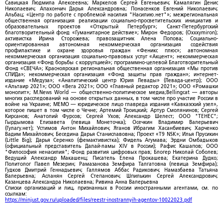
Савицкая Людмила Алексеевна; Маркелов Сергей Евгеньевич; Камалягин Денис
Николаевич; Апахончич Дарья Александровна; Понасенков Евгений Николаевич;
Альбац; «Центр по работе с проблемой насилия "Насилию.нет"»; межрегиональная
общественная организация реализации социально-просветительских инициатив и
образовательных проектов «Открытый Петербург»; Санкт-Петербургский
благотворительный фонд «Гуманитарное действие»; Мирон Федоров; (Oxxxymiron);
активистка Ирина Сторожева; правозащитник Алена Попова; Социально-
ориентированная автономная некоммерческая организация содействия
профилактике и охране здоровья граждан «Феникс плюс»; автономная
некоммерческая организация социально-правовых услуг «Акцент»; некоммерческая
организация «Фонд борьбы с коррупцией»; программно-целевой Благотворительный
Фонд «СВЕЧА»; Красноярская региональная общественная организация «Мы против
СПИДа»; некоммерческая организация «Фонд защиты прав граждан»; интернет-
издание «Медуза»; «Аналитический центр Юрия Левады» (Левада-центр); ООО
«Альтаир 2021»; ООО «Вега 2021»; ООО «Главный редактор 2021»; ООО «Ромашки
монолит»; M.News World — общественно-политическое медиа;Bellingcat — авторы
многих расследований на основе открытых данных, в том числе про участие России в
войне на Украине; МЕМО — юридическое лицо главреда издания «Кавказский узел»,
которое пишет в том числе о Чечне; Артемий Троицкий; Артур Смолянинов; Сергей
Кирсанов; Анатолий Фурсов; Сергей Ухов; Александр Шелест; ООО "ТЕНЕС";
Гырдымова Елизавета (певица Монеточка); Осечкин Владимир Валерьевич
(Гулагу.нет); Устимов Антон Михайлович; Яганов Ибрагим Хасанбиевич; Харченко
Вадим Михайлович; Беседина Дарья Станиславовна; Проект «T9 NSK»; Илья Прусикин
(Little Big); Дарья Серенко (фемактивистка); Фидель Агумава; Эрдни Омбадыков
(официальный представитель Далай-ламы XIV в России); Рафис Кашапов; ООО
"Философия ненасилия"; Фонд развития цифровых прав; Блогер Николай Соболев;
Ведущий Александр Макашенц; Писатель Елена Прокашева; Екатерина Дудко;
Политолог Павел Мезерин; Рамазанова Земфира Талгатовна (певица Земфира);
Гудков Дмитрий Геннадьевич; Галлямов Аббас Радикович; Намазбаева Татьяна
Валерьевна; Асланян Сергей Степанович; Шпилькин Сергей Александрович;
Казанцева Александра Николаевна; Ривина Анна Валерьевна
Списки организаций и лиц, признанных в России иностранными агентами, см. по
ссылкам:
https://minjust.gov.ru/uploaded/files/reestr-inostrannyih-agentov-10022023.pdf