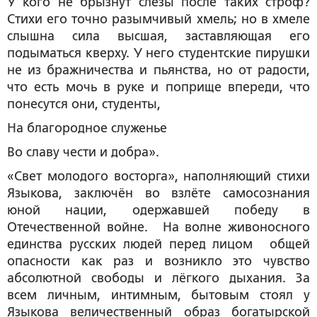
У кого не брызнут слёзы после таких строф?
Стихи его точно разымчивый хмель; но в хмеле
слышна сила высшая, заставляющая его
подыматься кверху. У него студентские пирушки
не из бражничества и пьянства, но от радости,
что есть мочь в руке и поприще впереди, что
понесутся они, студенты,
На благородное служенье
Во славу чести и добра».
«Свет молодого восторга», наполняющий стихи
Языкова, заключён во взлёте самосознания
юной нации, одержавшей победу в
Отечественной войне. На волне живоносного
единства русских людей перед лицом общей
опасности как раз и возникло это чувство
абсолютной свободы и лёгкого дыхания. За
всем личным, интимным, бытовым стоял у
Языкова величественный образ богатырской