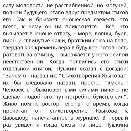
силу молодости, не расслабленной, но могучей,
полной будущего, стало вдруг предметом стихов
его. Так и брызжет юношеская свежесть ото
всего, к чему он ни прикоснётся… Всё, что
вызывает в юноше отвагу,
–
море, волны, буря,
пиры и сдвинутые чаши, братский союз на дело,
твёрдая как кремень вера в будущее, готовность
ратовать за отчизну,
–
выражается у него с силой
неестественной. Когда появились его стихи
отдельной книгой, Пушкин сказал с досадой:
“Зачем он назвал их: “Стихотворения Языкова!”
их бы следовало назвать просто: “хмель”!
Человек с обыкновенными силами ничего не
сделает подобного; тут потребно буйство сил”.
Живо помню восторг его в то время, когда
прочитал он стихотворение Языкова к
Давыдову, напечатанное в журнале. В первый
раз увидел я тогда слёзы на лице Пушкина