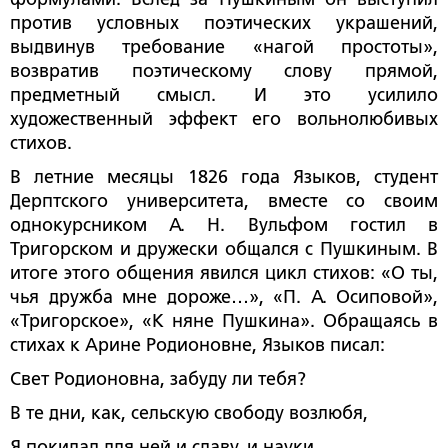
против условных поэтических украшений,
выдвинув требование «нагой простоты»,
возвратив поэтическому слову прямой,
предметный смысл. И это усилило
художественный эффект его вольнолюбивых
стихов.
В летние месяцы 1826 года Языков, студент
Дерптского университета, вместе со своим
однокурсником А. Н. Вульфом гостил в
Тригорском и дружески общался с Пушкиным. В
итоге этого общения явился цикл стихов: «О ты,
чья дружба мне дороже…», «П. А. Осиповой»,
«Тригорское», «К няне Пушкина». Обращаясь в
стихах к Арине Родионовне, Языков писал:
Свет Родионовна, забуду ли тебя?
В те дни, как, сельскую свободу возлюбя,
Я покидал для ней и славу, и науки,