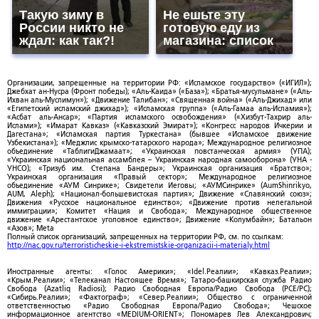
Такую зиму в
Не ешьте эту
России никто не
готовую еду из
ждал: как так?!
магазина: список
Организации, запрещенные на территории РФ: «Исламское государство» («ИГИЛ»);
Джебхат ан-Нусра (Фронт победы); «Аль-Каида» («База»); «Братья-мусульмане» («Аль-
Ихван аль-Муслимун»); «Движение Талибан»; «Священная война» («Аль-Джихад» или
«Египетский исламский джихад»); «Исламская группа» («Аль-Гамаа аль-Исламия»);
«Асбат аль-Ансар»; «Партия исламского освобождения» («Хизбут-Тахрир аль-
Ислами»); «Имарат Кавказ» («Кавказский Эмират»); «Конгресс народов Ичкерии и
Дагестана»; «Исламская партия Туркестана» (бывшее «Исламское движение
Узбекистана»); «Меджлис крымско-татарского народа»; Международное религиозное
объединение «ТаблигиДжамаат»; «Украинская повстанческая армия» (УПА);
«Украинская национальная ассамблея – Украинская народная самооборона» (УНА -
УНСО); «Тризуб им. Степана Бандеры»; Украинская организация «Братство»;
Украинская организация «Правый сектор»; Международное религиозное
объединение «АУМ Синрике»; Свидетели Иеговы; «АУМСинрике» (AumShinrikyo,
AUM, Aleph); «Национал-большевистская партия»; Движение «Славянский союз»;
Движения «Русское национальное единство»; «Движение против нелегальной
иммиграции»; Комитет «Нация и Свобода»; Международное общественное
движение «Арестантское уголовное единство»; Движение «Колумбайн»; Батальон
«Азов»; Meta
Полный список организаций, запрещенных на территории РФ, см. по ссылкам:
http://nac.gov.ru/terroristicheskie-i-ekstremistskie-organizacii-i-materialy.html
Иностранные агенты: «Голос Америки»; «Idel.Реалии»; «Кавказ.Реалии»;
«Крым.Реалии»; «Телеканал Настоящее Время»; Татаро-башкирская служба Радио
Свобода (Azatliq Radiosi); Радио Свободная Европа/Радио Свобода (PCE/PC);
«Сибирь.Реалии»; «Фактограф»; «Север.Реалии»; Общество с ограниченной
ответственностью «Радио Свободная Европа/Радио Свобода»; Чешское
информационное агентство «MEDIUM-ORIENT»; Пономарев Лев Александрович;