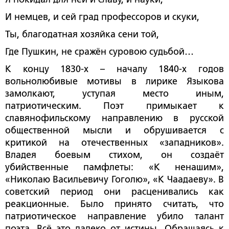
И немцев, и сей град профессоров и скуки,
Ты, благодатная хозяйка сени той,
Где Пушкин, не сражён суровою судьбой…
К концу 1830-х – началу 1840-х годов
вольнолюбивые мотивы в лирике Языкова
замолкают, уступая место иным,
патриотическим. Поэт примыкает к
славянофильскому направлению в русской
общественной мысли и обрушивается с
критикой на отечественных «западников».
Владея боевым стихом, он создаёт
убийственные памфлеты: «К ненашим»,
«Николаю Васильевичу Гоголю», «К Чаадаеву». В
советский период они расценивались как
реакционные. Было принято считать, что
патриотическое направление убило талант
поэта. Всё это далеко от истины. Обращаясь к