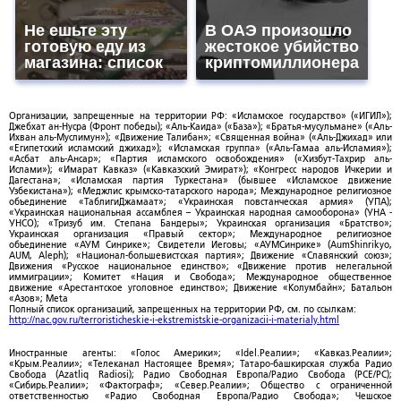
Не ешьте эту
В ОАЭ произошло
готовую еду из
жестокое убийство
магазина: список
криптомиллионера
Организации, запрещенные на территории РФ: «Исламское государство» («ИГИЛ»);
Джебхат ан-Нусра (Фронт победы); «Аль-Каида» («База»); «Братья-мусульмане» («Аль-
Ихван аль-Муслимун»); «Движение Талибан»; «Священная война» («Аль-Джихад» или
«Египетский исламский джихад»); «Исламская группа» («Аль-Гамаа аль-Исламия»);
«Асбат аль-Ансар»; «Партия исламского освобождения» («Хизбут-Тахрир аль-
Ислами»); «Имарат Кавказ» («Кавказский Эмират»); «Конгресс народов Ичкерии и
Дагестана»; «Исламская партия Туркестана» (бывшее «Исламское движение
Узбекистана»); «Меджлис крымско-татарского народа»; Международное религиозное
объединение «ТаблигиДжамаат»; «Украинская повстанческая армия» (УПА);
«Украинская национальная ассамблея – Украинская народная самооборона» (УНА -
УНСО); «Тризуб им. Степана Бандеры»; Украинская организация «Братство»;
Украинская организация «Правый сектор»; Международное религиозное
объединение «АУМ Синрике»; Свидетели Иеговы; «АУМСинрике» (AumShinrikyo,
AUM, Aleph); «Национал-большевистская партия»; Движение «Славянский союз»;
Движения «Русское национальное единство»; «Движение против нелегальной
иммиграции»; Комитет «Нация и Свобода»; Международное общественное
движение «Арестантское уголовное единство»; Движение «Колумбайн»; Батальон
«Азов»; Meta
Полный список организаций, запрещенных на территории РФ, см. по ссылкам:
http://nac.gov.ru/terroristicheskie-i-ekstremistskie-organizacii-i-materialy.html
Иностранные агенты: «Голос Америки»; «Idel.Реалии»; «Кавказ.Реалии»;
«Крым.Реалии»; «Телеканал Настоящее Время»; Татаро-башкирская служба Радио
Свобода (Azatliq Radiosi); Радио Свободная Европа/Радио Свобода (PCE/PC);
«Сибирь.Реалии»; «Фактограф»; «Север.Реалии»; Общество с ограниченной
ответственностью «Радио Свободная Европа/Радио Свобода»; Чешское