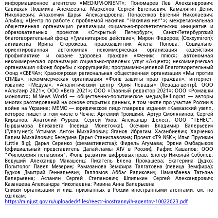
информационное агентство «MEDIUM-ORIENT»; Пономарев Лев Александрович;
Савицкая Людмила Алексеевна; Маркелов Сергей Евгеньевич; Камалягин Денис
Николаевич; Апахончич Дарья Александровна; Понасенков Евгений Николаевич;
Альбац; «Центр по работе с проблемой насилия "Насилию.нет"»; межрегиональная
общественная организация реализации социально-просветительских инициатив и
образовательных проектов «Открытый Петербург»; Санкт-Петербургский
благотворительный фонд «Гуманитарное действие»; Мирон Федоров; (Oxxxymiron);
активистка Ирина Сторожева; правозащитник Алена Попова; Социально-
ориентированная автономная некоммерческая организация содействия
профилактике и охране здоровья граждан «Феникс плюс»; автономная
некоммерческая организация социально-правовых услуг «Акцент»; некоммерческая
организация «Фонд борьбы с коррупцией»; программно-целевой Благотворительный
Фонд «СВЕЧА»; Красноярская региональная общественная организация «Мы против
СПИДа»; некоммерческая организация «Фонд защиты прав граждан»; интернет-
издание «Медуза»; «Аналитический центр Юрия Левады» (Левада-центр); ООО
«Альтаир 2021»; ООО «Вега 2021»; ООО «Главный редактор 2021»; ООО «Ромашки
монолит»; M.News World — общественно-политическое медиа;Bellingcat — авторы
многих расследований на основе открытых данных, в том числе про участие России в
войне на Украине; МЕМО — юридическое лицо главреда издания «Кавказский узел»,
которое пишет в том числе о Чечне; Артемий Троицкий; Артур Смолянинов; Сергей
Кирсанов; Анатолий Фурсов; Сергей Ухов; Александр Шелест; ООО "ТЕНЕС";
Гырдымова Елизавета (певица Монеточка); Осечкин Владимир Валерьевич
(Гулагу.нет); Устимов Антон Михайлович; Яганов Ибрагим Хасанбиевич; Харченко
Вадим Михайлович; Беседина Дарья Станиславовна; Проект «T9 NSK»; Илья Прусикин
(Little Big); Дарья Серенко (фемактивистка); Фидель Агумава; Эрдни Омбадыков
(официальный представитель Далай-ламы XIV в России); Рафис Кашапов; ООО
"Философия ненасилия"; Фонд развития цифровых прав; Блогер Николай Соболев;
Ведущий Александр Макашенц; Писатель Елена Прокашева; Екатерина Дудко;
Политолог Павел Мезерин; Рамазанова Земфира Талгатовна (певица Земфира);
Гудков Дмитрий Геннадьевич; Галлямов Аббас Радикович; Намазбаева Татьяна
Валерьевна; Асланян Сергей Степанович; Шпилькин Сергей Александрович;
Казанцева Александра Николаевна; Ривина Анна Валерьевна
Списки организаций и лиц, признанных в России иностранными агентами, см. по
ссылкам:
https://minjust.gov.ru/uploaded/files/reestr-inostrannyih-agentov-10022023.pdf