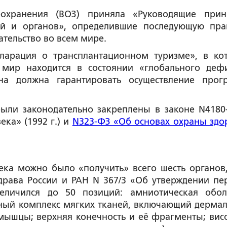
оохранения (ВОЗ) приняла «Руководящие при
ней и органов», определившие последующую пра
ательство во всем мире.
кларация о трансплантационном туризме», в ко
о мир находится в состоянии «глобального деф
на должна гарантировать осуществление прог
были законодательно закреплены в законе
N4180
ека» (1992 г.)
и
N
323-ФЗ «Об основах охраны здо
ка можно было «получить» всего шесть органов,
драва России и РАН N 367/3 «Об утверждении пе
величился до 50 позиций: амниотическая обол
нный комплекс мягких тканей, включающий дерма
мышцы; верхняя конечность и её фрагменты; вис