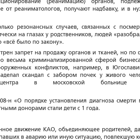
ционирование (реанимацию) органов, подле
чие от реаниматологов, получают надбавку, и в н
лько резонансных случаев, связанных с посме
чески на глазах у родственников, людей «разобра
 «всё было по закону».
рен запрет на продажу органов и тканей, но по 
ло весьма криминализированной сферой бизнеса
вооруженных конфликтов, например, в Югослави
наделал скандал с забором почек у живого чел
го центра в московской больнице 
908-н «О порядке установления диагноза смерти 
ртными донорами стали дети с 1 года.
енное движение КАО, объединяющее родителей, д
попавших в аварию или иную ситуацию, повлекшую к