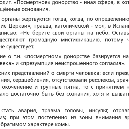
одит. «Посмертное» донорство - иная сфера, в ко
ащённые основания.
 органы жертвуются тогда, когда, по определению
ие Церкви», правда, католической - мол, в Испан
писью: «Не берите свои органы на небо. Оставь
существляют громадную мистификацию, потому 
е существует.
е о т.н. «посмертном» донорстве базируется на
овека» и «презумпция неиспрошенного согласия».
них представлений о смерти человека: если преж
ания, сердцебиения, отсутствовали рефлексы, зрач
е окоченение и трупные пятна, то с принятием 
ало достаточно быть без сознания, хотя и дышат
тать авария, травма головы, инсульт, отрав
риз; при этом постепенно из зоны внимания в
обратимом характере комы.