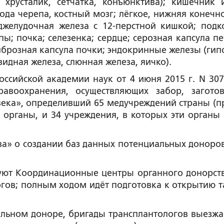
 хрусталик, сетчатка, конъюнктива); кишечник 
ода черепа, костный мозг; лёгкое, нижняя конечно
джелудочная железа с 12-перстной кишкой; подк
ы; почка; селезенка; сердце; серозная капсула пе
 фиброзная капсула почки; эндокринные железы (гип
идная железа, слюнная железа, яичко).
ссийской академии наук от 4 июня 2015 г. N 307н
авоохранения, осуществляющих забор, загото
века», определивший 65 медучреждений страны (п
 органы, и 34 учреждения, в которых эти органы 
ва» о создании баз данных потенциальных доноров
уют Координационные центры органного донорств
гов; полным ходом идёт подготовка к открытию т
льном доноре, бригады трансплантологов выезжа