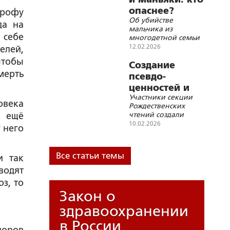
защиты и
опаснее?
трофу
сохранения
Об убийстве
да на
мальчика из
 себе
многодетной семьи
12.02.2026
елей,
чтобы
Создание
мерть
псевдо-
ценностей и
Участники секции
квази-
овека
Рождественских
сакральностей
чтений создали
о ещё
как вызов
ретроспективную
10.02.2026
 него
цифровой
картину
современного мира
эпохи
Все статьи темы
и так
водят
з, то
Закон о
здравоохранении
в России