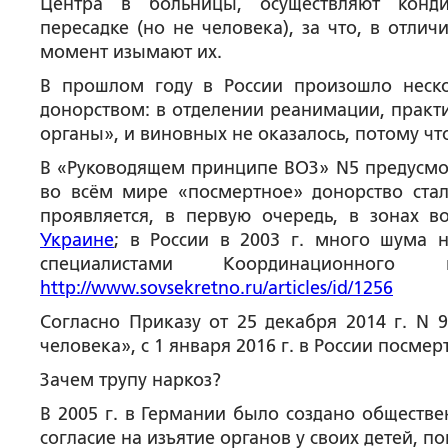
Центра в больницы, осуществляют конди
пересадке (но не человека), за что, в отли
момент изымают их.
В прошлом году в России произошло неско
донорством: в отделении реанимации, практи
органы», и виновных не оказалось, потому что
В «Руководящем принципе ВОЗ» N5 предусмот
во всём мире «посмертное» донорство ста
проявляется, в первую очередь, в зонах 
Украине
; в России в 2003 г. много шума 
специалистами Координационно
http://www.sovsekretno.ru/articles/id/1256
Согласно Приказу от 25 декабря 2014 г. N 
человека», с 1 января 2016 г. в России посме
Зачем трупу наркоз?
В 2005 г. в Германии было создано обществ
согласие на изъятие органов у своих детей, 