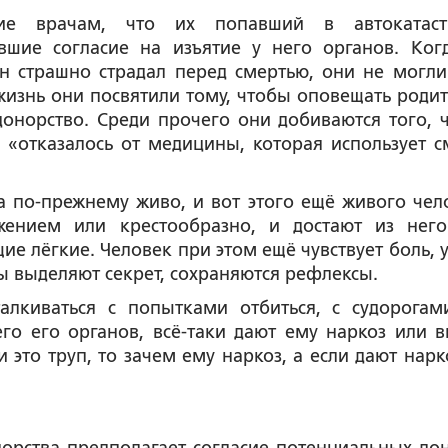
шие врачам, что их попавший в автокатас
вшие согласие на изъятие у него органов. Ког
н страшно страдал перед смертью, они не могли
 жизнь они посвятили тому, чтобы оповещать родит
онорство. Среди прочего они добиваются того, 
 «отказалось от медицины, которая использует с
 по-прежнему живо, и вот этого ещё живого чел
жением или крестообразно, и достают из нег
е лёгкие. Человек при этом ещё чувствует боль, у
 выделяют секрет, сохраняются рефлексы.
алкиваться с попытками отбиться, с судорогам
го его органов, всё-таки дают ему наркоз или в
это труп, то зачем ему наркоз, а если дают нарко