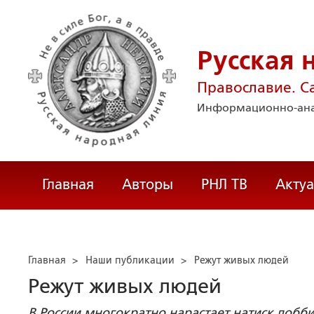
Русская 
Православие. С
Информационно-ана
Главная
Авторы
РНЛ ТВ
Акту
Главная
>
Наши публикации
>
Режут живых людей
Режут живых людей
В России многократно нарастает натиск лобб