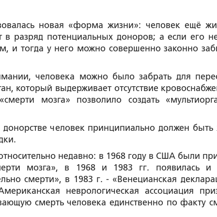
овалась новая «форма жизни»: человек ещё жи
 в разряд потенциальных доноров; а если его н
м, и тогда у него можно совершенно законно заб
мании, человека можно было забрать для пере
рган, который выдерживает отсутствие кровоснабже
«смерти мозга» позволило создать «мультиорг
донорстве человек принципиально должен быть 
дки.
тносительно недавно: в 1968 году в США были пр
мерти мозга», в 1968 и 1983 гг. появилась и
ьно смерти», в 1983 г. - «Венецианская деклара
Американская неврологическая ассоциация при
вающую смерть человека единственно по факту с