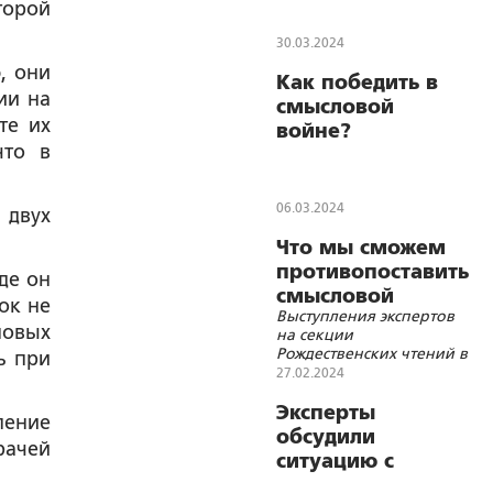
торой
состояния
общества
30.03.2024
, они
Как победить в
ии на
смысловой
те их
войне?
что в
06.03.2024
 двух
Что мы сможем
противопоставить
де он
смысловой
ок не
Выступления экспертов
интервенции?
новых
на секции
Рождественских чтений в
ь при
Москве
27.02.2024
Эксперты
ление
обсудили
рачей
ситуацию с
положением