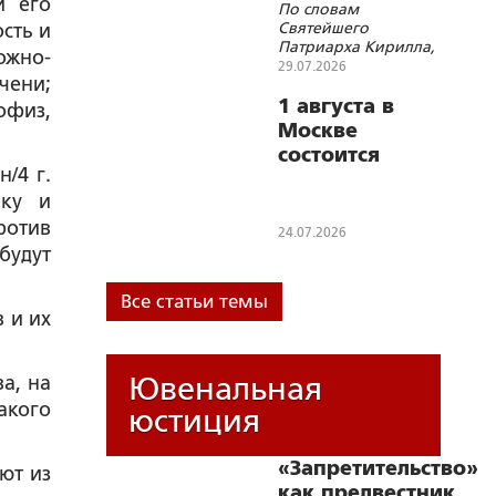
и его
По словам
славе»
Святейшего
сть и
Патриарха Кирилла,
ожно-
несомненно, таким
29.07.2026
чени;
был и остается путь
нашего Отечества
1 августа в
офиз,
Москве
состоится
/4 г.
мероприятие,
вку и
приуроченное
ротив
к 112-й
24.07.2026
годовщине
будут
начала Первой
мировой
Все статьи темы
 и их
войны
Ювенальная
а, на
акого
юстиция
«Запретительство»
ют из
как предвестник