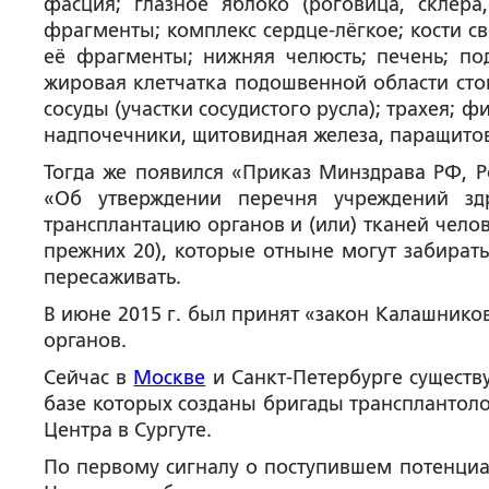
фасция; глазное яблоко (роговица, склера,
фрагменты; комплекс сердце-лёгкое; кости св
её фрагменты; нижняя челюсть; печень; по
жировая клетчатка подошвенной области стоп
сосуды (участки сосудистого русла); трахея;
надпочечники, щитовидная железа, паращитов
Тогда же появился «Приказ Минздрава РФ, Ро
«Об утверждении перечня учреждений здр
трансплантацию органов и (или) тканей чело
прежних 20), которые отныне могут забирать
пересаживать.
В июне 2015 г. был принят «закон Калашнико
органов.
Сейчас в
Москве
и Санкт-Петербурге существ
базе которых созданы бригады трансплантоло
Центра в Сургуте.
По первому сигналу о поступившем потенциа