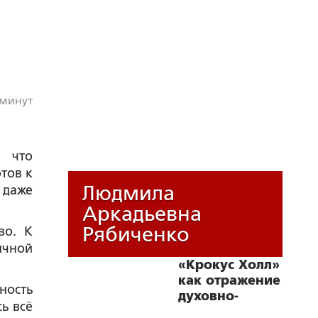
 минут
, что
тов к
Людмила
 даже
Аркадьевна
Рябиченко
во. К
ичной
«Крокус Холл»
как отражение
ность
духовно-
ь всё
нравственного