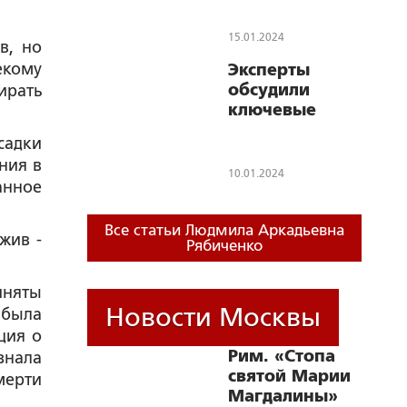
института
семьи в
15.01.2024
в, но
современной
екому
Эксперты
России и пути
обсудили
ирать
выхода из
ключевые
сложившегося
вопросы
кризиса
садки
отношений
ния в
стран арабского
10.01.2024
анное
мира и России и
перспективы их
конструктивного
Все статьи Людмила Аркадьевна
жив -
Рябиченко
развития
иняты
Новости Москвы
 была
ция о
Рим. «Стопа
знала
святой Марии
мерти
Магдалины»