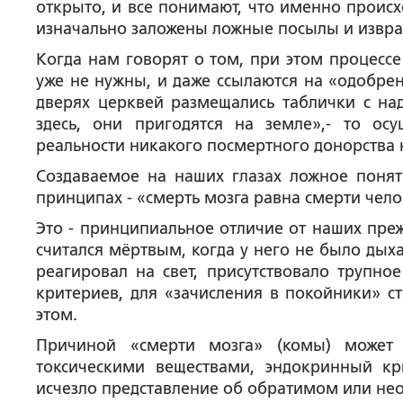
открыто, и все понимают, что именно происх
изначально заложены ложные посылы и извр
Когда нам говорят о том, при этом процессе
уже не нужны, и даже ссылаются на «одобрен
дверях церквей размещались таблички с над
здесь, они пригодятся на земле»,- то о
реальности никакого посмертного донорства н
Создаваемое на наших глазах ложное поняти
принципах - «смерть мозга равна смерти чел
Это - принципиальное отличие от наших преж
считался мёртвым, когда у него не было дых
реагировал на свет, присутствовало трупно
критериев, для «зачисления в покойники» ст
этом.
Причиной «смерти мозга» (комы) может с
токсическими веществами, эндокринный к
исчезло представление об обратимом или не