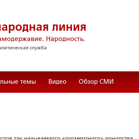
народная линия
амодержавие. Народность.
литическая служба
альные темы
Видео
Обзор СМИ
истов так называемого «посмертного» донорства