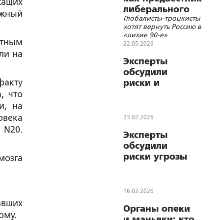
жащих
либерального
ужный
Глобалисты-троцкисты
реванша
хотят вернуть Россию в
«лихие 90-е»
ртным
22.05.2026
ли на
Эксперты
обсудили
факту
риски и
угрозы
, что
цифровизации
и, на
для
овека
23.02.2026
личностного
N20.
Эксперты
развития детей
обсудили
и молодёжи
риски угрозы
мозга
для
ценностных
установок
16.02.2026
общества и
авших
Органы опеки
способы их
ому.
и маньяки: кто