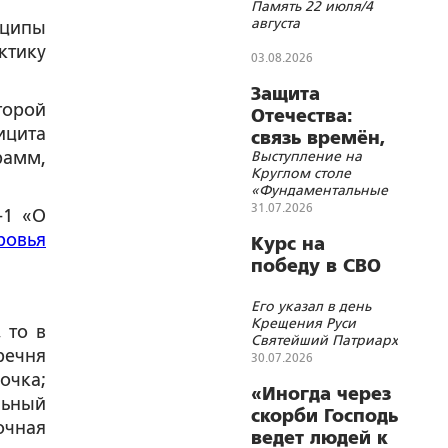
Память 22 июля/4
августа
нципы
ктику
03.08.2026
Защита
торой
Отечества:
ицита
связь времён,
рамм,
Выступление на
событий и
Круглом столе
территорий
«Фундаментальные
основы Союзного
31.07.2026
-1 «О
государства и
ровья
современные
Курс на
геополитические
победу в СВО
вызовы»
Его указал в день
Крещения Руси
 то в
Святейший Патриарх
речня
Кирилл
30.07.2026
очка;
«Иногда через
льный
скорби Господь
очная
ведет людей к