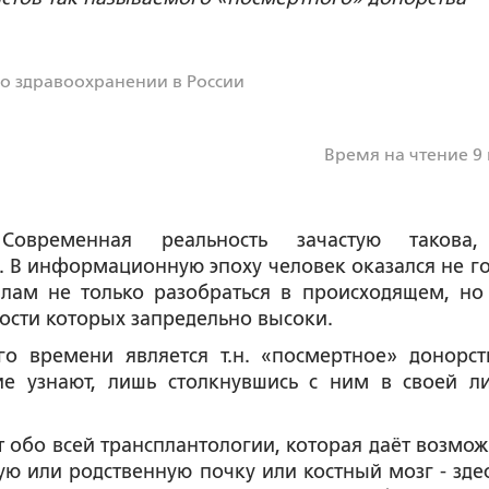
 о здравоохранении в России
Время на чтение 9
Современная реальность зачастую такова
. В информационную эпоху человек оказался не го
илам не только разобраться в происходящем, но
ости которых запредельно высоки.
о времени является т.н. «посмертное» донорст
ие узна
ю
т, лишь столкнувшись с ним в своей л
т обо всей трансплантологии, которая даёт возмож
ю или родственную почку или костный мозг - здес