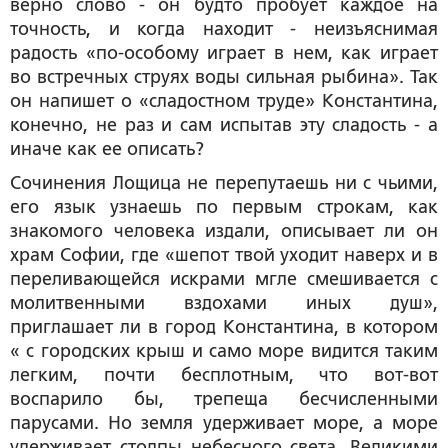
верно слово - он будто пробует каждое на
точность, и когда находит - неизъяснимая
радость «по-особому играет в нем, как играет
во встречных струях воды сильная рыбина». Так
он напишет о «сладостном труде» Константина,
конечно, не раз и сам испытав эту сладость - а
иначе как ее описать?
Сочинения Лощица не перепутаешь ни с чьими,
его язык узнаешь по первым строкам, как
знакомого человека издали, описывает ли он
храм Софии, где «шепот твой уходит наверх и в
переливающейся искрами мгле смешивается с
молитвенными вздохами иных душ»,
приглашает ли в город Константина, в котором
« с городских крыш и само море видится таким
легким, почти бесплотным, что вот-вот
воспарило бы, трепеща бесчисленными
парусами. Но земля удерживает море, а море
удерживает столпы небесного света. Великими