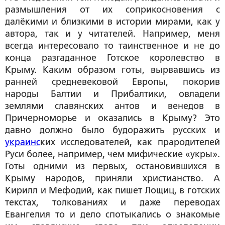
размышления от их соприкосновения с
далёкими и близкими в истории мирами, как у
автора, так и у читателей. Например, меня
всегда интересовало то таинственное и не до
конца разгаданное Готское королевство в
Крыму. Каким образом готы, вырвавшись из
ранней средневековой Европы, покорив
народы Балтии и Прибалтики, овладели
землями славянских антов и венедов в
Причерноморье и оказались в Крыму? Это
давно должно было будоражить русских и
украинс
ких исследователей, как прародителей
Руси более, например, чем мифические «укры».
Готы одними из первых, остановившихся в
Крыму народов, приняли христианство. А
Кирилл и Мефодий, как пишет Лощиц, в готских
текстах, толкованиях и даже переводах
Евангелия то и дело спотыкались о знакомые