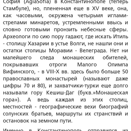
София (AgiaSоfia) в Константинополе (теперь
Стамбуле), но, плененная еще в XV веке, она,
как часовыми, окружена четырьмя иглами-
стрелами минаретов, устремленными ввысь и
словно готовыми пронзить небесные сферы.
Археологи по сию пору гадают, где искать Итиль
- столицу Хазарии в устье Волги, не нашли они и
остатки столицы Моравии - Велеграда. Нет ни
малейшего следа монашеских обителей,
покрывавших отроги Малого Олимпа
Вифинского, - в VIII-X вв. здесь было больше 50
православных монастырей (называют даже
цифры 70 и 80), и захватчики-турки еще долго
называли гору Кешиш-Даг (букв.»Монашеская
гора»). А ведь каждая из этих столиц,
местностей - географические вехи биографий
солунских братьев, маршруты их странствий и
остановок на земном пути.
Именно в Константинополь отправился из