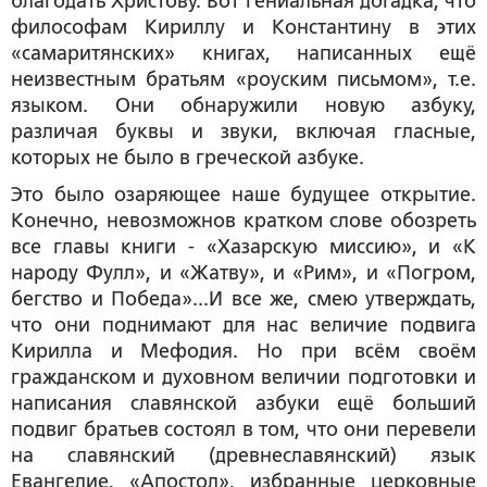
благодать Христову. Вот гениальная догадка, что
философам Кириллу и Константину в этих
«самаритянских» книгах, написанных ещё
неизвестным братьям «роуским письмом», т.е.
языком. Они обнаружили новую азбуку,
различая буквы и звуки, включая гласные,
которых не было в греческой азбуке.
Это было озаряющее наше будущее открытие.
Конечно, невозможнов кратком слове обозреть
все главы книги - «Хазарскую миссию», и «К
народу Фулл», и «Жатву», и «Рим», и «Погром,
бегство и Победа»...И все же, смею утверждать,
что они поднимают для нас величие подвига
Кирилла и Мефодия. Но при всём своём
гражданском и духовном величии подготовки и
написания славянской азбуки ещё больший
подвиг братьев состоял в том, что они перевели
на славянский (древнеславянский) язык
Евангелие, «Апостол», избранные церковные