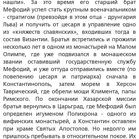
нашли». За это время его старший брат
Мефодий успел стать крупным военачальником
- стратигом (превзойдя в этом отца - друнгария
Льва) и получить от цесаря в управление одно
из «княжеств славянских», входивших тогда в
состав Византии. Братья встретились и прожили
несколько лет в одном из монастырей на Малом
Олимпе, где уже подвизался в монашеском
звании оставивший государственную службу
Мефодий, и уже оттуда отправились вместе (по
повелению цесаря и патриарха) сначала в
Константинополь, затем морем в Херсон
Таврический, где обрели мощи Климента, папы
Римского. По окончании Хазарской миссии
братья вернулись в Царьград, где Мефодий был
определен игуменом Полихрона - одного из
вифинских монастырей, а Константин оставлен
при храме Святых Апостолов. Но недолго им
пришлось пребывать в относительном покое. Их