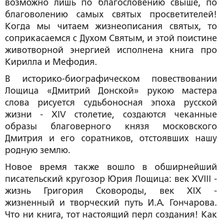
возможно лишь по благословению свыше, по
благоволению самых святых просветителей!
Когда мы читаем жизнеописания святых, то
соприкасаемся с Духом Святым, и этой поистине
животворной энергией исполнена книга про
Кирилла и Мефодия.
В историко-биографическом повествовании
Лощица «Дмитрий Донской» рукою мастера
слова рисуется судьбоносная эпоха русской
жизни - ХIV столетие, создаются чеканные
образы благоверного князя московского
Дмитрия и его соратников, отстоявших нашу
родную землю.
Новое время также вошло в обширнейший
писательский кругозор Юрия Лощица: век ХVIII -
жизнь Григория Сковороды, век ХIХ -
жизненный и творческий путь И.А. Гончарова.
Что ни книга, тот настоящий перл создания! Как