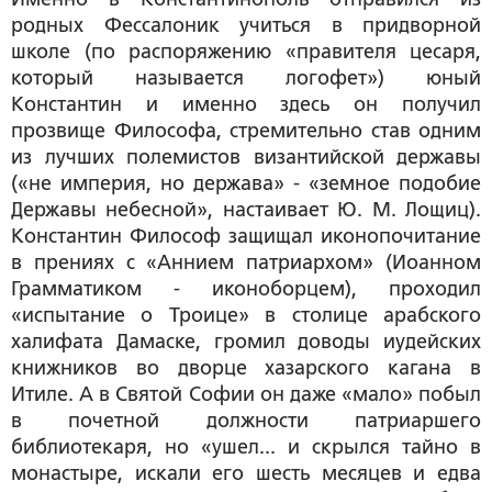
родных Фессалоник учиться в придворной
школе (по распоряжению «правителя цесаря,
который называется логофет») юный
Константин и именно здесь он получил
прозвище Философа, стремительно став одним
из лучших полемистов византийской державы
(«не империя, но держава» - «земное подобие
Державы небесной», настаивает Ю. М. Лощиц).
Константин Философ защищал иконопочитание
в прениях с «Аннием патриархом» (Иоанном
Грамматиком - иконоборцем), проходил
«испытание о Троице» в столице арабского
халифата Дамаске, громил доводы иудейских
книжников во дворце хазарского кагана в
Итиле. А в Святой Софии он даже «мало» побыл
в почетной должности патриаршего
библиотекаря, но «ушел... и скрылся тайно в
монастыре, искали его шесть месяцев и едва