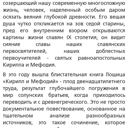
созерцающий нашу современную многосложную
жизнь, человек, наделенный особым даром
осязать веяния глубокой древности. Его вещая
душа чутко откликается на зов седой старины,
пред его внутренним взором открываются
картины жизни славян IХ столетия, он видит
сияние славы наших славянских
первосвятителей, наших доблестных
первоучителей - святых равноапостольных
Кирилла и Мефодия.
В это году вышла блистательная книга Лощица
«Кирилл и Мефодий» - плод двенадцатилетнего
труда, результат глубочайшего погружения в
мир солунских братьев, когда приходилось
переводить и с древнегреческого. Это не просто
документальное повествование, основанное на
тщательном анализе разнообразных
источников, это такое сочинение, которое