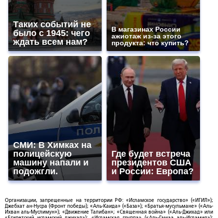
Таких событий не
В магазинах России
было с 1945: чего
ажиотаж из-за этого
ждать всем нам?
продукта: что купить?
СМИ: В Химках на
полицейскую
Где будет встреча
машину напали и
президентов США
подожгли.
и России: Европа?
Организации, запрещенные на территории РФ: «Исламское государство» («ИГИЛ»);
Джебхат ан-Нусра (Фронт победы); «Аль-Каида» («База»); «Братья-мусульмане» («Аль-
Ихван аль-Муслимун»); «Движение Талибан»; «Священная война» («Аль-Джихад» или
«Египетский исламский джихад»); «Исламская группа» («Аль-Гамаа аль-Исламия»);