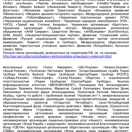
«Асбат аль-Ансар»; «Партия исламского освобождения» («Хизбут-Тахрир аль-
Ислами»); «Имарат Кавказ» («Кавказский Эмират»); «Конгресс народов Ичкерии и
Дагестана»; «Исламская партия Туркестана» (бывшее «Исламское движение
Узбекистана»); «Меджлис крымско-татарского народа»; Международное религиозное
объединение «ТаблигиДжамаат»; «Украинская повстанческая армия» (УПА);
«Украинская национальная ассамблея – Украинская народная самооборона» (УНА -
УНСО); «Тризуб им. Степана Бандеры»; Украинская организация «Братство»;
Украинская организация «Правый сектор»; Международное религиозное
объединение «АУМ Синрике»; Свидетели Иеговы; «АУМСинрике» (AumShinrikyo,
AUM, Aleph); «Национал-большевистская партия»; Движение «Славянский союз»;
Движения «Русское национальное единство»; «Движение против нелегальной
иммиграции»; Комитет «Нация и Свобода»; Международное общественное
движение «Арестантское уголовное единство»; Движение «Колумбайн»; Батальон
«Азов»; Meta
Полный список организаций, запрещенных на территории РФ, см. по ссылкам:
http://nac.gov.ru/terroristicheskie-i-ekstremistskie-organizacii-i-materialy.html
Иностранные агенты: «Голос Америки»; «Idel.Реалии»; «Кавказ.Реалии»;
«Крым.Реалии»; «Телеканал Настоящее Время»; Татаро-башкирская служба Радио
Свобода (Azatliq Radiosi); Радио Свободная Европа/Радио Свобода (PCE/PC);
«Сибирь.Реалии»; «Фактограф»; «Север.Реалии»; Общество с ограниченной
ответственностью «Радио Свободная Европа/Радио Свобода»; Чешское
информационное агентство «MEDIUM-ORIENT»; Пономарев Лев Александрович;
Савицкая Людмила Алексеевна; Маркелов Сергей Евгеньевич; Камалягин Денис
Николаевич; Апахончич Дарья Александровна; Понасенков Евгений Николаевич;
Альбац; «Центр по работе с проблемой насилия "Насилию.нет"»; межрегиональная
общественная организация реализации социально-просветительских инициатив и
образовательных проектов «Открытый Петербург»; Санкт-Петербургский
благотворительный фонд «Гуманитарное действие»; Мирон Федоров; (Oxxxymiron);
активистка Ирина Сторожева; правозащитник Алена Попова; Социально-
ориентированная автономная некоммерческая организация содействия
профилактике и охране здоровья граждан «Феникс плюс»; автономная
некоммерческая организация социально-правовых услуг «Акцент»; некоммерческая
организация «Фонд борьбы с коррупцией»; программно-целевой Благотворительный
Фонд «СВЕЧА»; Красноярская региональная общественная организация «Мы против
СПИДа»; некоммерческая организация «Фонд защиты прав граждан»; интернет-