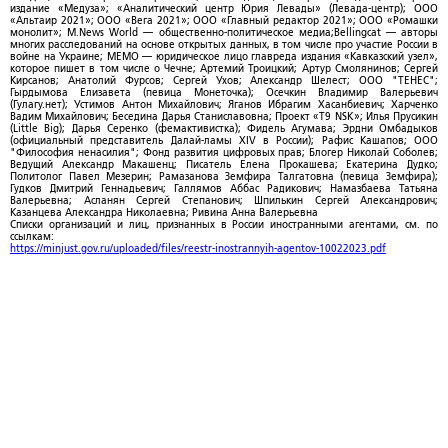
издание «Медуза»; «Аналитический центр Юрия Левады» (Левада-центр); ООО
«Альтаир 2021»; ООО «Вега 2021»; ООО «Главный редактор 2021»; ООО «Ромашки
монолит»; M.News World — общественно-политическое медиа;Bellingcat — авторы
многих расследований на основе открытых данных, в том числе про участие России в
войне на Украине; МЕМО — юридическое лицо главреда издания «Кавказский узел»,
которое пишет в том числе о Чечне; Артемий Троицкий; Артур Смолянинов; Сергей
Кирсанов; Анатолий Фурсов; Сергей Ухов; Александр Шелест; ООО "ТЕНЕС";
Гырдымова Елизавета (певица Монеточка); Осечкин Владимир Валерьевич
(Гулагу.нет); Устимов Антон Михайлович; Яганов Ибрагим Хасанбиевич; Харченко
Вадим Михайлович; Беседина Дарья Станиславовна; Проект «T9 NSK»; Илья Прусикин
(Little Big); Дарья Серенко (фемактивистка); Фидель Агумава; Эрдни Омбадыков
(официальный представитель Далай-ламы XIV в России); Рафис Кашапов; ООО
"Философия ненасилия"; Фонд развития цифровых прав; Блогер Николай Соболев;
Ведущий Александр Макашенц; Писатель Елена Прокашева; Екатерина Дудко;
Политолог Павел Мезерин; Рамазанова Земфира Талгатовна (певица Земфира);
Гудков Дмитрий Геннадьевич; Галлямов Аббас Радикович; Намазбаева Татьяна
Валерьевна; Асланян Сергей Степанович; Шпилькин Сергей Александрович;
Казанцева Александра Николаевна; Ривина Анна Валерьевна
Списки организаций и лиц, признанных в России иностранными агентами, см. по
ссылкам:
https://minjust.gov.ru/uploaded/files/reestr-inostrannyih-agentov-10022023.pdf