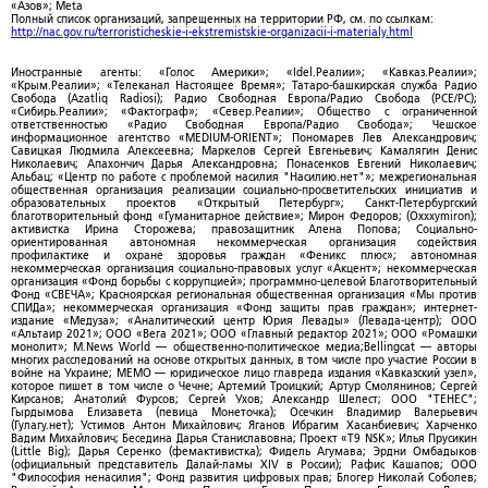
«Азов»; Meta
Полный список организаций, запрещенных на территории РФ, см. по ссылкам:
http://nac.gov.ru/terroristicheskie-i-ekstremistskie-organizacii-i-materialy.html
Иностранные агенты: «Голос Америки»; «Idel.Реалии»; «Кавказ.Реалии»;
«Крым.Реалии»; «Телеканал Настоящее Время»; Татаро-башкирская служба Радио
Свобода (Azatliq Radiosi); Радио Свободная Европа/Радио Свобода (PCE/PC);
«Сибирь.Реалии»; «Фактограф»; «Север.Реалии»; Общество с ограниченной
ответственностью «Радио Свободная Европа/Радио Свобода»; Чешское
информационное агентство «MEDIUM-ORIENT»; Пономарев Лев Александрович;
Савицкая Людмила Алексеевна; Маркелов Сергей Евгеньевич; Камалягин Денис
Николаевич; Апахончич Дарья Александровна; Понасенков Евгений Николаевич;
Альбац; «Центр по работе с проблемой насилия "Насилию.нет"»; межрегиональная
общественная организация реализации социально-просветительских инициатив и
образовательных проектов «Открытый Петербург»; Санкт-Петербургский
благотворительный фонд «Гуманитарное действие»; Мирон Федоров; (Oxxxymiron);
активистка Ирина Сторожева; правозащитник Алена Попова; Социально-
ориентированная автономная некоммерческая организация содействия
профилактике и охране здоровья граждан «Феникс плюс»; автономная
некоммерческая организация социально-правовых услуг «Акцент»; некоммерческая
организация «Фонд борьбы с коррупцией»; программно-целевой Благотворительный
Фонд «СВЕЧА»; Красноярская региональная общественная организация «Мы против
СПИДа»; некоммерческая организация «Фонд защиты прав граждан»; интернет-
издание «Медуза»; «Аналитический центр Юрия Левады» (Левада-центр); ООО
«Альтаир 2021»; ООО «Вега 2021»; ООО «Главный редактор 2021»; ООО «Ромашки
монолит»; M.News World — общественно-политическое медиа;Bellingcat — авторы
многих расследований на основе открытых данных, в том числе про участие России в
войне на Украине; МЕМО — юридическое лицо главреда издания «Кавказский узел»,
которое пишет в том числе о Чечне; Артемий Троицкий; Артур Смолянинов; Сергей
Кирсанов; Анатолий Фурсов; Сергей Ухов; Александр Шелест; ООО "ТЕНЕС";
Гырдымова Елизавета (певица Монеточка); Осечкин Владимир Валерьевич
(Гулагу.нет); Устимов Антон Михайлович; Яганов Ибрагим Хасанбиевич; Харченко
Вадим Михайлович; Беседина Дарья Станиславовна; Проект «T9 NSK»; Илья Прусикин
(Little Big); Дарья Серенко (фемактивистка); Фидель Агумава; Эрдни Омбадыков
(официальный представитель Далай-ламы XIV в России); Рафис Кашапов; ООО
"Философия ненасилия"; Фонд развития цифровых прав; Блогер Николай Соболев;