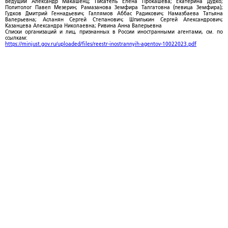
Ведущий Александр Макашенц; Писатель Елена Прокашева; Екатерина Дудко;
Политолог Павел Мезерин; Рамазанова Земфира Талгатовна (певица Земфира);
Гудков Дмитрий Геннадьевич; Галлямов Аббас Радикович; Намазбаева Татьяна
Валерьевна; Асланян Сергей Степанович; Шпилькин Сергей Александрович;
Казанцева Александра Николаевна; Ривина Анна Валерьевна
Списки организаций и лиц, признанных в России иностранными агентами, см. по
ссылкам:
https://minjust.gov.ru/uploaded/files/reestr-inostrannyih-agentov-10022023.pdf