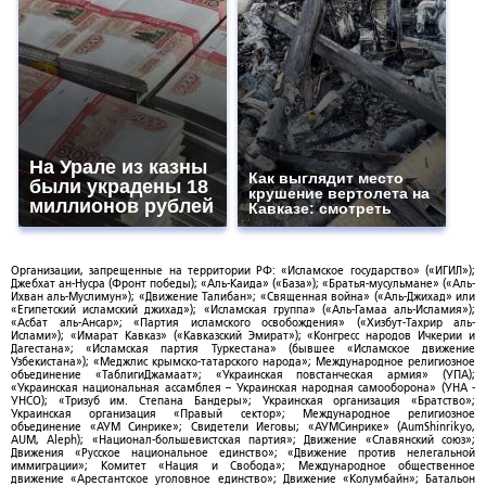
На Урале из казны
Как выглядит место
были украдены 18
крушение вертолета на
миллионов рублей
Кавказе: смотреть
Организации, запрещенные на территории РФ: «Исламское государство» («ИГИЛ»);
Джебхат ан-Нусра (Фронт победы); «Аль-Каида» («База»); «Братья-мусульмане» («Аль-
Ихван аль-Муслимун»); «Движение Талибан»; «Священная война» («Аль-Джихад» или
«Египетский исламский джихад»); «Исламская группа» («Аль-Гамаа аль-Исламия»);
«Асбат аль-Ансар»; «Партия исламского освобождения» («Хизбут-Тахрир аль-
Ислами»); «Имарат Кавказ» («Кавказский Эмират»); «Конгресс народов Ичкерии и
Дагестана»; «Исламская партия Туркестана» (бывшее «Исламское движение
Узбекистана»); «Меджлис крымско-татарского народа»; Международное религиозное
объединение «ТаблигиДжамаат»; «Украинская повстанческая армия» (УПА);
«Украинская национальная ассамблея – Украинская народная самооборона» (УНА -
УНСО); «Тризуб им. Степана Бандеры»; Украинская организация «Братство»;
Украинская организация «Правый сектор»; Международное религиозное
объединение «АУМ Синрике»; Свидетели Иеговы; «АУМСинрике» (AumShinrikyo,
AUM, Aleph); «Национал-большевистская партия»; Движение «Славянский союз»;
Движения «Русское национальное единство»; «Движение против нелегальной
иммиграции»; Комитет «Нация и Свобода»; Международное общественное
движение «Арестантское уголовное единство»; Движение «Колумбайн»; Батальон