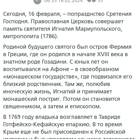
06:35 16.02.2024
35
Сегодня, 16 февраля, – попразднство Сретения
Господня. Православная Церковь совершает
память святителя Игнатия Мариупольского,
митрополита (1786).
Родиной будущего святого был остров Фермия
в Греции, где он родился в начале XVIII века в
знатном роде Гозадини. С юных лет он
воспитывался на Афоне – в своеобразном
«монашеском государстве», где подвизался его
близкий родственник. Там же, полюбив
иноческую жизнь, Игнатий и принимает
монашеский постриг. Потом он становится
священником, а затем и епископом.
В 1769 году владыка возглавляет в Тавриде
Готфейско-Кефайскую епархию. В то время
Крым еще не был присоединен к Российской