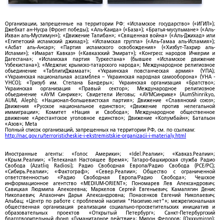
Организации, запрещенные на территории РФ: «Исламское государство» («ИГИЛ»);
Джебхат ан-Нусра (Фронт победы); «Аль-Каида» («База»); «Братья-мусульмане» («Аль-
Ихван аль-Муслимун»); «Движение Талибан»; «Священная война» («Аль-Джихад» или
«Египетский исламский джихад»); «Исламская группа» («Аль-Гамаа аль-Исламия»);
«Асбат аль-Ансар»; «Партия исламского освобождения» («Хизбут-Тахрир аль-
Ислами»); «Имарат Кавказ» («Кавказский Эмират»); «Конгресс народов Ичкерии и
Дагестана»; «Исламская партия Туркестана» (бывшее «Исламское движение
Узбекистана»); «Меджлис крымско-татарского народа»; Международное религиозное
объединение «ТаблигиДжамаат»; «Украинская повстанческая армия» (УПА);
«Украинская национальная ассамблея – Украинская народная самооборона» (УНА -
УНСО); «Тризуб им. Степана Бандеры»; Украинская организация «Братство»;
Украинская организация «Правый сектор»; Международное религиозное
объединение «АУМ Синрике»; Свидетели Иеговы; «АУМСинрике» (AumShinrikyo,
AUM, Aleph); «Национал-большевистская партия»; Движение «Славянский союз»;
Движения «Русское национальное единство»; «Движение против нелегальной
иммиграции»; Комитет «Нация и Свобода»; Международное общественное
движение «Арестантское уголовное единство»; Движение «Колумбайн»; Батальон
«Азов»; Meta
Полный список организаций, запрещенных на территории РФ, см. по ссылкам:
http://nac.gov.ru/terroristicheskie-i-ekstremistskie-organizacii-i-materialy.html
Иностранные агенты: «Голос Америки»; «Idel.Реалии»; «Кавказ.Реалии»;
«Крым.Реалии»; «Телеканал Настоящее Время»; Татаро-башкирская служба Радио
Свобода (Azatliq Radiosi); Радио Свободная Европа/Радио Свобода (PCE/PC);
«Сибирь.Реалии»; «Фактограф»; «Север.Реалии»; Общество с ограниченной
ответственностью «Радио Свободная Европа/Радио Свобода»; Чешское
информационное агентство «MEDIUM-ORIENT»; Пономарев Лев Александрович;
Савицкая Людмила Алексеевна; Маркелов Сергей Евгеньевич; Камалягин Денис
Николаевич; Апахончич Дарья Александровна; Понасенков Евгений Николаевич;
Альбац; «Центр по работе с проблемой насилия "Насилию.нет"»; межрегиональная
общественная организация реализации социально-просветительских инициатив и
образовательных проектов «Открытый Петербург»; Санкт-Петербургский
благотворительный фонд «Гуманитарное действие»; Мирон Федоров; (Oxxxymiron);