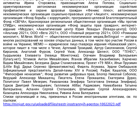
активистка Ирина Сторожева; правозащитник Алена Попова; Социально-
ориентированная автономная некоммерческая организация содействия
профилактике и охране здоровья граждан «Феникс плюс»; автономная
некоммерческая организация социально-правовых услуг «Акцент»; некоммерческая
организация «Фонд борьбы с коррупцией»; программно-целевой Благотворительный
Фонд «СВЕЧА»; Красноярская региональная общественная организация «Мы против
СПИДа»; некоммерческая организация «Фонд защиты прав граждан»; интернет-
издание «Медуза»; «Аналитический центр Юрия Левады» (Левада-центр); ООО
«Альтаир 2021»; ООО «Вега 2021»; ООО «Главный редактор 2021»; ООО «Ромашки
монолит»; M.News World — общественно-политическое медиа;Bellingcat — авторы
многих расследований на основе открытых данных, в том числе про участие России в
войне на Украине; МЕМО — юридическое лицо главреда издания «Кавказский узел»,
которое пишет в том числе о Чечне; Артемий Троицкий; Артур Смолянинов; Сергей
Кирсанов; Анатолий Фурсов; Сергей Ухов; Александр Шелест; ООО "ТЕНЕС";
Гырдымова Елизавета (певица Монеточка); Осечкин Владимир Валерьевич
(Гулагу.нет); Устимов Антон Михайлович; Яганов Ибрагим Хасанбиевич; Харченко
Вадим Михайлович; Беседина Дарья Станиславовна; Проект «T9 NSK»; Илья Прусикин
(Little Big); Дарья Серенко (фемактивистка); Фидель Агумава; Эрдни Омбадыков
(официальный представитель Далай-ламы XIV в России); Рафис Кашапов; ООО
"Философия ненасилия"; Фонд развития цифровых прав; Блогер Николай Соболев;
Ведущий Александр Макашенц; Писатель Елена Прокашева; Екатерина Дудко;
Политолог Павел Мезерин; Рамазанова Земфира Талгатовна (певица Земфира);
Гудков Дмитрий Геннадьевич; Галлямов Аббас Радикович; Намазбаева Татьяна
Валерьевна; Асланян Сергей Степанович; Шпилькин Сергей Александрович;
Казанцева Александра Николаевна; Ривина Анна Валерьевна
Списки организаций и лиц, признанных в России иностранными агентами, см. по
ссылкам:
https://minjust.gov.ru/uploaded/files/reestr-inostrannyih-agentov-10022023.pdf