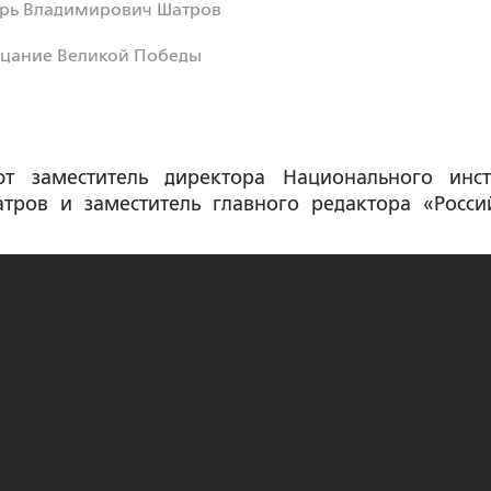
рь Владимирович Шатров
рицание Великой Победы
т заместитель директора Национального инст
тров и заместитель главного редактора «Росси