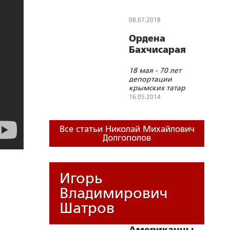
достижениях и
целях
08.07.2018
Российского
Ордена
исторического
Бахчисарая
общества
размышляет
18 мая - 70 лет
его
депортации
председатель
крымских татар
Сергей
16.05.2014
Нарышкин
Все статьи Николай Михайлович
Долгополов
Игорь
Владимирович
Шатров