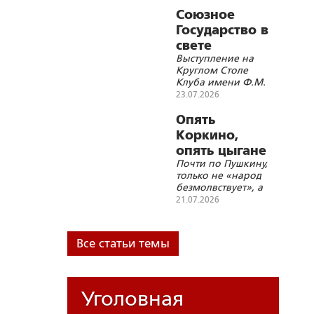
политзаключенных
Союзное
Государство в
свете
Выступление на
Специальной
Круглом Столе
военной
Клуба имени Ф.М.
операции на
Достоевского
23.07.2026
Украине
«Фундаментальные
основы Союзного
Опять
государства и
Коркино,
современные
опять цыгане
геополитические
Почти по Пушкину,
вызовы» в Витебске
только не «народ
безмолвствует», а
«власть
21.07.2026
бездействует»
Все статьи темы
Уголовная