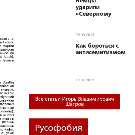
Немцы
ударили
«Северному
потоку-2» в
спину. Над
трубой
18.03.2019
хван аль-
«Газпрома»
ь-Ансар»;
Как бороться с
нависла угроза
ая партия
краинская
антисемитизмом
блокировки
ганизация
, Aleph);
 «Нация и
19.02.2019
 (Azatliq
Свободная
геньевич;
ю.нет"»;
рбургский
Все статьи Игорь Владимирович
ированная
Шатров
-правовых
ественная
а-центр);
ры многих
е пишет в
а (певица
Русофобия
славовна;
и); Рафис
на Дудко;