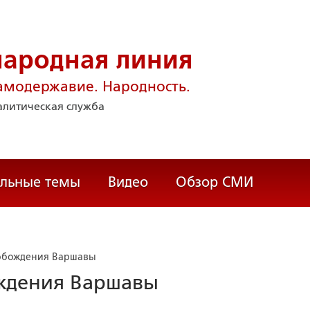
народная линия
амодержавие. Народность.
литическая служба
альные темы
Видео
Обзор СМИ
вобождения Варшавы
ождения Варшавы