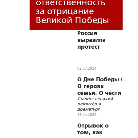
ответственность
за отрицание
Великой Победы
Россия
выразила
протест
Эстонии из-за
переноса
захоронений
02.07.2024
советских
О Дне Победы /
воинов
О героях
семьи. О чести
Сталин: великий
и отваге /
режиссёр и
драматург
11.05.2024
Отрывок о
том, как