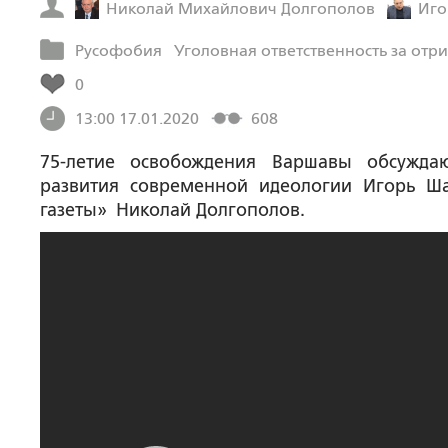
Николай Михайлович Долгополов
Иго
Русофобия
Уголовная ответственность за от
0
13:00 17.01.2020
608
75-летие освобождения Варшавы обсуждаю
развития современной идеологии Игорь Ша
газеты» Николай Долгополов.