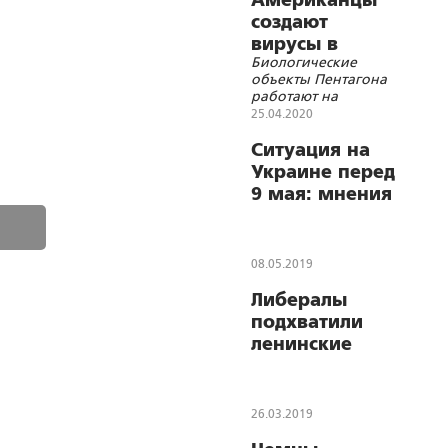
Американцы
создают
вирусы в
Биологические
секретных
объекты Пентагона
лабораториях
работают на
под боком у
Украине, в Грузии,
25.04.2020
России
Молдавии и
Азербайджане
Ситуация на
Украине перед
9 мая: мнения
экспертов
08.05.2019
Либералы
подхватили
ленинские
принципы:
кухарка – мэр,
а кикбоксер –
26.03.2019
губернатор