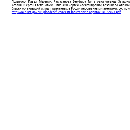
Политолог Павел Мезерин; Рамазанова Земфира Талгатовна (певица Земфира)
Асланян Сергей Степанович; Шпилькин Сергей Александрович; Казанцева Алекса
Списки организаций и лиц, признанных в России иностранными агентами, см. по 
https://minjust.gov.ru/uploaded/files/reestr-inostrannyih-agentov-10022023.pdf