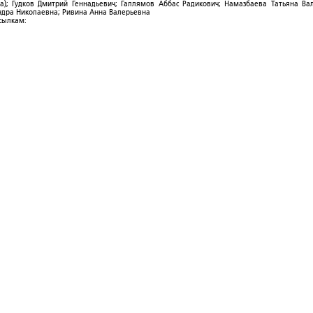
; Гудков Дмитрий Геннадьевич; Галлямов Аббас Радикович; Намазбаева Татьяна Ва
ндра Николаевна; Ривина Анна Валерьевна
ссылкам: