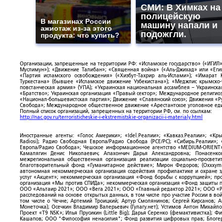
СМИ: В Химках на
полицейскую
В магазинах России
машину напали и
ажиотаж из-за этого
подожгли.
продукта: что купить?
Организации, запрещенные на территории РФ: «Исламское государство» («ИГИЛ»)
Муслимун»); «Движение Талибан»; «Священная война» («Аль-Джихад» или «Египе
«Партия исламского освобождения» («Хизбут-Тахрир аль-Ислами»); «Имарат 
Туркестана» (бывшее «Исламское движение Узбекистана»); «Меджлис крымско
повстанческая армия» (УПА); «Украинская национальная ассамблея – Украинска
«Братство»; Украинская организация «Правый сектор»; Международное религио
«Национал-большевистская партия»; Движение «Славянский союз»; Движения «Р
Свобода»; Международное общественное движение «Арестантское уголовное еди
Полный список организаций, запрещенных на территории РФ, см. по ссылкам:
http://nac.gov.ru/terroristicheskie-i-ekstremistskie-organizacii-i-materialy.html
Иностранные агенты: «Голос Америки»; «Idel.Реалии»; «Кавказ.Реалии»; «Кр
Radiosi); Радио Свободная Европа/Радио Свобода (PCE/PC); «Сибирь.Реалии»
Европа/Радио Свобода»; Чешское информационное агентство «MEDIUM-ORIENT»
Камалягин Денис Николаевич; Апахончич Дарья Александровна; Понасенк
межрегиональная общественная организация реализации социально-просветит
благотворительный фонд «Гуманитарное действие»; Мирон Федоров; (Oxxxymi
автономная некоммерческая организация содействия профилактике и охране 
услуг «Акцент»; некоммерческая организация «Фонд борьбы с коррупцией»; п
организация «Мы против СПИДа»; некоммерческая организация «Фонд защиты пр
ООО «Альтаир 2021»; ООО «Вега 2021»; ООО «Главный редактор 2021»; ООО «Р
расследований на основе открытых данных, в том числе про участие России в в
том числе о Чечне; Артемий Троицкий; Артур Смолянинов; Сергей Кирсанов; 
Монеточка); Осечкин Владимир Валерьевич (Гулагу.нет); Устимов Антон Михайл
Проект «T9 NSK»; Илья Прусикин (Little Big); Дарья Серенко (фемактивистка);
Кашапов; ООО "Философия ненасилия"; Фонд развития цифровых прав; Блогер