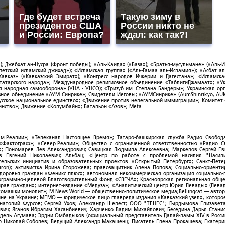
Где будет встреча
Такую зиму в
президентов США
России никто не
и России: Европа?
ждал: как так?!
; Джебхат ан-Нусра (Фронт победы); «Аль-Каида» («База»); «Братья-мусульмане» («Аль-И
тский исламский джихад»); «Исламская группа» («Аль-Гамаа аль-Исламия»); «Асбат ал
Кавказ» («Кавказский Эмират»); «Конгресс народов Ичкерии и Дагестана»; «Исламск
-татарского народа»; Международное религиозное объединение «ТаблигиДжамаат»; «У
я народная самооборона» (УНА - УНСО); «Тризуб им. Степана Бандеры»; Украинская ор
зное объединение «АУМ Синрике»; Свидетели Иеговы; «АУМСинрике» (AumShinrikyo, AUM
усское национальное единство»; «Движение против нелегальной иммиграции»; Комитет
нство»; Движение «Колумбайн»; Батальон «Азов»; Meta
ым.Реалии»; «Телеканал Настоящее Время»; Татаро-башкирская служба Радио Свобода
; «Фактограф»; «Север.Реалии»; Общество с ограниченной ответственностью «Радио 
; Пономарев Лев Александрович; Савицкая Людмила Алексеевна; Маркелов Сергей Ев
ов Евгений Николаевич; Альбац; «Центр по работе с проблемой насилия "Насили
ельских инициатив и образовательных проектов «Открытый Петербург»; Санкт-Пете
ron); активистка Ирина Сторожева; правозащитник Алена Попова; Социально-ориент
здоровья граждан «Феникс плюс»; автономная некоммерческая организация социально
рограммно-целевой Благотворительный Фонд «СВЕЧА»; Красноярская региональная общ
ав граждан»; интернет-издание «Медуза»; «Аналитический центр Юрия Левады» (Левад
омашки монолит»; M.News World — общественно-политическое медиа;Bellingcat — авто
ойне на Украине; МЕМО — юридическое лицо главреда издания «Кавказский узел», которо
Анатолий Фурсов; Сергей Ухов; Александр Шелест; ООО "ТЕНЕС"; Гырдымова Елизавет
ович; Яганов Ибрагим Хасанбиевич; Харченко Вадим Михайлович; Беседина Дарья Стани
 Фидель Агумава; Эрдни Омбадыков (официальный представитель Далай-ламы XIV в Росси
 Николай Соболев; Ведущий Александр Макашенц; Писатель Елена Прокашева; Екатери