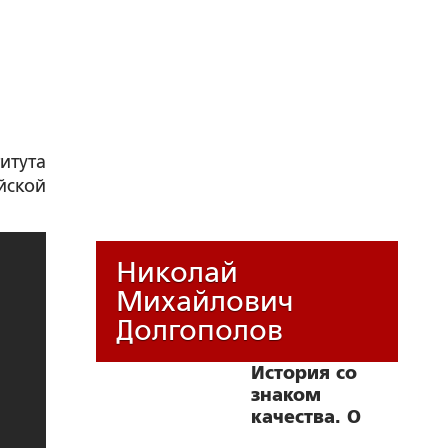
итута
йской
Николай
Михайлович
Долгополов
История со
знаком
качества. О
работе,