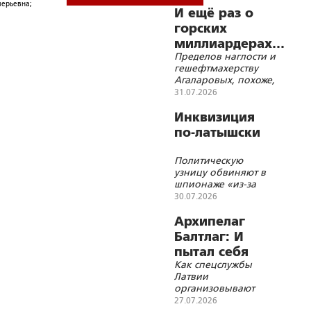
лерьевна;
И ещё раз о
горских
миллиардерах…
Пределов наглости и
гешефтмахерству
Агаларовых, похоже,
не существует
31.07.2026
Инквизиция
по-латышски
Политическую
узницу обвиняют в
шпионаже «из-за
тесных отношений с
30.07.2026
мужем»
Архипелаг
Балтлаг: И
пытал себя
Как спецслужбы
сам…
Латвии
организовывают
пытки
27.07.2026