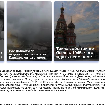
Таких событий не
Все новости по
о
было с 1945: чего
падению вертолета на
а
ждать всем нам?
Кавказе: читать здесь
; Джебхат ан-Нусра (Фронт победы); «Аль-Каида» («База»); «Братья-мусульмане» («Аль-И
тский исламский джихад»); «Исламская группа» («Аль-Гамаа аль-Исламия»); «Асбат ал
Кавказ» («Кавказский Эмират»); «Конгресс народов Ичкерии и Дагестана»; «Исламск
-татарского народа»; Международное религиозное объединение «ТаблигиДжамаат»; «У
я народная самооборона» (УНА - УНСО); «Тризуб им. Степана Бандеры»; Украинская ор
зное объединение «АУМ Синрике»; Свидетели Иеговы; «АУМСинрике» (AumShinrikyo, AUM
усское национальное единство»; «Движение против нелегальной иммиграции»; Комитет
нство»; Движение «Колумбайн»; Батальон «Азов»; Meta
ым.Реалии»; «Телеканал Настоящее Время»; Татаро-башкирская служба Радио Свобода