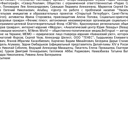
; «Фактограф»; «Север.Реалии»; Общество с ограниченной ответственностью «Радио 
; Пономарев Лев Александрович; Савицкая Людмила Алексеевна; Маркелов Сергей Ев
ов Евгений Николаевич; Альбац; «Центр по работе с проблемой насилия "Насили
ельских инициатив и образовательных проектов «Открытый Петербург»; Санкт-Пете
ron); активистка Ирина Сторожева; правозащитник Алена Попова; Социально-ориент
здоровья граждан «Феникс плюс»; автономная некоммерческая организация социально
рограммно-целевой Благотворительный Фонд «СВЕЧА»; Красноярская региональная общ
ав граждан»; интернет-издание «Медуза»; «Аналитический центр Юрия Левады» (Левад
омашки монолит»; M.News World — общественно-политическое медиа;Bellingcat — авто
ойне на Украине; МЕМО — юридическое лицо главреда издания «Кавказский узел», которо
Анатолий Фурсов; Сергей Ухов; Александр Шелест; ООО "ТЕНЕС"; Гырдымова Елизавет
ович; Яганов Ибрагим Хасанбиевич; Харченко Вадим Михайлович; Беседина Дарья Стани
 Фидель Агумава; Эрдни Омбадыков (официальный представитель Далай-ламы XIV в Росси
 Николай Соболев; Ведущий Александр Макашенц; Писатель Елена Прокашева; Екатери
; Гудков Дмитрий Геннадьевич; Галлямов Аббас Радикович; Намазбаева Татьяна Ва
ндра Николаевна; Ривина Анна Валерьевна
ссылкам: