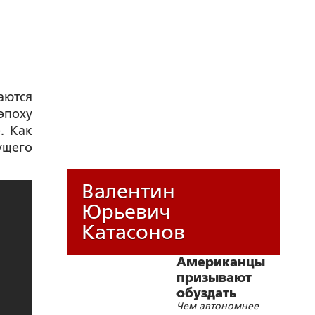
аются
эпоху
. Как
ущего
Валентин
Юрьевич
Катасонов
Американцы
призывают
обуздать
Чем автономнее
искусственный