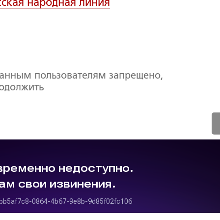
сская народная линия
ванным пользователям запрещено,
родолжить