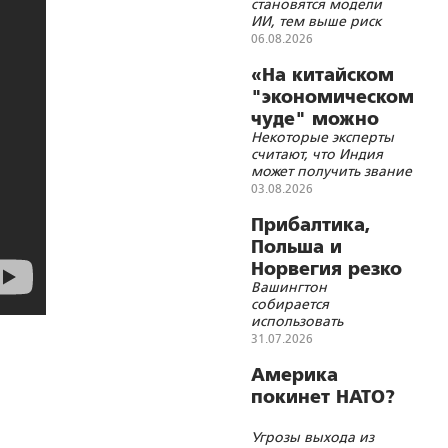
становятся модели
интеллект
ИИ, тем выше риск
их выхода из-под
06.08.2026
полного контроля
создателей
«На китайском
"экономическом
чуде" можно
Некоторые эксперты
поставить
считают, что Индия
точку»
может получить звание
«локомотива мировой
03.08.2026
экономики»
Прибалтика,
Польша и
Норвегия резко
Вашингтон
ускорили
собирается
милитаризацию
использовать
европейских
31.07.2026
союзников по блоку в
качестве ударного
Америка
кулака против России
покинет НАТО?
Угрозы выхода из