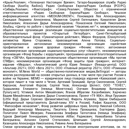
«Крым.Реалии»; «Телеканал Настоящее Время»; Татаро-башкирская служба Радио
Свобода (Azatliq Radiosi); Радио Свободная Европа/Радио Свобода (PCE/PC);
«Сибирь.Реалии»; «Фактограф»; «Север.Реалии»; Общество с ограниченной
ответственностью «Радио Свободная Европа/Радио Свобода»; Чешское
информационное агентство «MEDIUM-ORIENT»; Пономарев Лев Александрович;
Савицкая Людмила Алексеевна; Маркелов Сергей Евгеньевич; Камалягин Денис
Николаевич; Апахончич Дарья Александровна; Понасенков Евгений Николаевич;
Альбац; «Центр по работе с проблемой насилия "Насилию.нет"»; межрегиональная
общественная организация реализации социально-просветительских инициатив и
образовательных проектов «Открытый Петербург»; Санкт-Петербургский
благотворительный фонд «Гуманитарное действие»; Мирон Федоров; (Oxxxymiron);
активистка Ирина Сторожева; правозащитник Алена Попова; Социально-
ориентированная автономная некоммерческая организация содействия
профилактике и охране здоровья граждан «Феникс плюс»; автономная
некоммерческая организация социально-правовых услуг «Акцент»; некоммерческая
организация «Фонд борьбы с коррупцией»; программно-целевой Благотворительный
Фонд «СВЕЧА»; Красноярская региональная общественная организация «Мы против
СПИДа»; некоммерческая организация «Фонд защиты прав граждан»; интернет-
издание «Медуза»; «Аналитический центр Юрия Левады» (Левада-центр); ООО
«Альтаир 2021»; ООО «Вега 2021»; ООО «Главный редактор 2021»; ООО «Ромашки
монолит»; M.News World — общественно-политическое медиа;Bellingcat — авторы
многих расследований на основе открытых данных, в том числе про участие России в
войне на Украине; МЕМО — юридическое лицо главреда издания «Кавказский узел»,
которое пишет в том числе о Чечне; Артемий Троицкий; Артур Смолянинов; Сергей
Кирсанов; Анатолий Фурсов; Сергей Ухов; Александр Шелест; ООО "ТЕНЕС";
Гырдымова Елизавета (певица Монеточка); Осечкин Владимир Валерьевич
(Гулагу.нет); Устимов Антон Михайлович; Яганов Ибрагим Хасанбиевич; Харченко
Вадим Михайлович; Беседина Дарья Станиславовна; Проект «T9 NSK»; Илья Прусикин
(Little Big); Дарья Серенко (фемактивистка); Фидель Агумава; Эрдни Омбадыков
(официальный представитель Далай-ламы XIV в России); Рафис Кашапов; ООО
"Философия ненасилия"; Фонд развития цифровых прав; Блогер Николай Соболев;
Ведущий Александр Макашенц; Писатель Елена Прокашева; Екатерина Дудко;
Политолог Павел Мезерин; Рамазанова Земфира Талгатовна (певица Земфира);
Гудков Дмитрий Геннадьевич; Галлямов Аббас Радикович; Намазбаева Татьяна
Валерьевна; Асланян Сергей Степанович; Шпилькин Сергей Александрович;
Казанцева Александра Николаевна; Ривина Анна Валерьевна
Списки организаций и лиц, признанных в России иностранными агентами, см. по