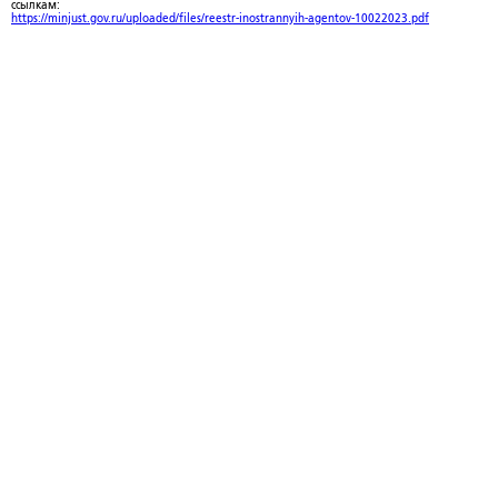
ссылкам:
https://minjust.gov.ru/uploaded/files/reestr-inostrannyih-agentov-10022023.pdf