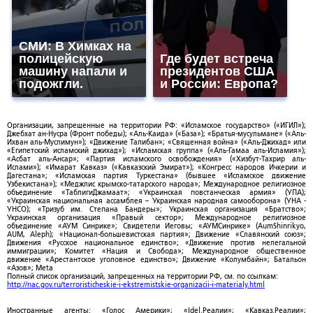
СМИ: В Химках на
полицейскую
Где будет встреча
машину напали и
президентов США
подожгли.
и России: Европа?
Организации, запрещенные на территории РФ: «Исламское государство» («ИГИЛ»);
Джебхат ан-Нусра (Фронт победы); «Аль-Каида» («База»); «Братья-мусульмане» («Аль-
Ихван аль-Муслимун»); «Движение Талибан»; «Священная война» («Аль-Джихад» или
«Египетский исламский джихад»); «Исламская группа» («Аль-Гамаа аль-Исламия»);
«Асбат аль-Ансар»; «Партия исламского освобождения» («Хизбут-Тахрир аль-
Ислами»); «Имарат Кавказ» («Кавказский Эмират»); «Конгресс народов Ичкерии и
Дагестана»; «Исламская партия Туркестана» (бывшее «Исламское движение
Узбекистана»); «Меджлис крымско-татарского народа»; Международное религиозное
объединение «ТаблигиДжамаат»; «Украинская повстанческая армия» (УПА);
«Украинская национальная ассамблея – Украинская народная самооборона» (УНА -
УНСО); «Тризуб им. Степана Бандеры»; Украинская организация «Братство»;
Украинская организация «Правый сектор»; Международное религиозное
объединение «АУМ Синрике»; Свидетели Иеговы; «АУМСинрике» (AumShinrikyo,
AUM, Aleph); «Национал-большевистская партия»; Движение «Славянский союз»;
Движения «Русское национальное единство»; «Движение против нелегальной
иммиграции»; Комитет «Нация и Свобода»; Международное общественное
движение «Арестантское уголовное единство»; Движение «Колумбайн»; Батальон
«Азов»; Meta
Полный список организаций, запрещенных на территории РФ, см. по ссылкам:
http://nac.gov.ru/terroristicheskie-i-ekstremistskie-organizacii-i-materialy.html
Иностранные агенты: «Голос Америки»; «Idel.Реалии»; «Кавказ.Реалии»;