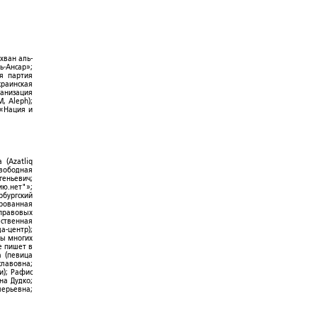
хван аль-
ь-Ансар»;
ая партия
краинская
ганизация
, Aleph);
 «Нация и
 (Azatliq
Свободная
геньевич;
ю.нет"»;
рбургский
ированная
-правовых
ественная
а-центр);
ры многих
е пишет в
а (певица
славовна;
и); Рафис
на Дудко;
лерьевна;