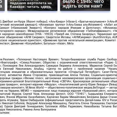
о
было с 1945: чего
падению вертолета на
а
ждать всем нам?
Кавказе: читать здесь
; Джебхат ан-Нусра (Фронт победы); «Аль-Каида» («База»); «Братья-мусульмане» («Аль-И
тский исламский джихад»); «Исламская группа» («Аль-Гамаа аль-Исламия»); «Асбат ал
Кавказ» («Кавказский Эмират»); «Конгресс народов Ичкерии и Дагестана»; «Исламск
-татарского народа»; Международное религиозное объединение «ТаблигиДжамаат»; «У
я народная самооборона» (УНА - УНСО); «Тризуб им. Степана Бандеры»; Украинская ор
зное объединение «АУМ Синрике»; Свидетели Иеговы; «АУМСинрике» (AumShinrikyo, AUM
усское национальное единство»; «Движение против нелегальной иммиграции»; Комитет
нство»; Движение «Колумбайн»; Батальон «Азов»; Meta
ым.Реалии»; «Телеканал Настоящее Время»; Татаро-башкирская служба Радио Свобода
; «Фактограф»; «Север.Реалии»; Общество с ограниченной ответственностью «Радио 
; Пономарев Лев Александрович; Савицкая Людмила Алексеевна; Маркелов Сергей Ев
ов Евгений Николаевич; Альбац; «Центр по работе с проблемой насилия "Насили
ельских инициатив и образовательных проектов «Открытый Петербург»; Санкт-Пете
ron); активистка Ирина Сторожева; правозащитник Алена Попова; Социально-ориент
здоровья граждан «Феникс плюс»; автономная некоммерческая организация социально
рограммно-целевой Благотворительный Фонд «СВЕЧА»; Красноярская региональная общ
ав граждан»; интернет-издание «Медуза»; «Аналитический центр Юрия Левады» (Левад
омашки монолит»; M.News World — общественно-политическое медиа;Bellingcat — авто
ойне на Украине; МЕМО — юридическое лицо главреда издания «Кавказский узел», которо
Анатолий Фурсов; Сергей Ухов; Александр Шелест; ООО "ТЕНЕС"; Гырдымова Елизавет
ович; Яганов Ибрагим Хасанбиевич; Харченко Вадим Михайлович; Беседина Дарья Стани
 Фидель Агумава; Эрдни Омбадыков (официальный представитель Далай-ламы XIV в Росси
 Николай Соболев; Ведущий Александр Макашенц; Писатель Елена Прокашева; Екатери
; Гудков Дмитрий Геннадьевич; Галлямов Аббас Радикович; Намазбаева Татьяна Ва
ндра Николаевна; Ривина Анна Валерьевна
ссылкам: