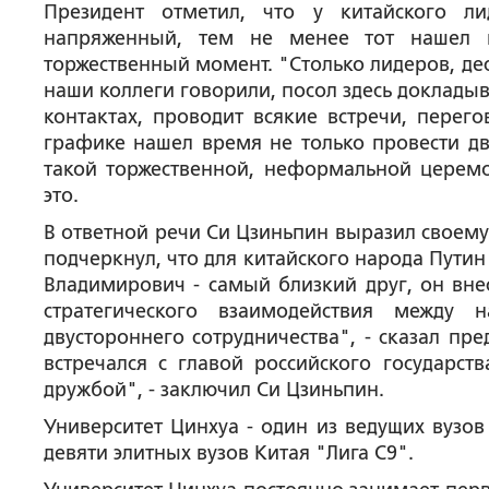
Президент отметил, что у китайского л
напряженный, тем не менее тот нашел в
торжественный момент. "Столько лидеров, де
наши коллеги говорили, посол здесь докладыв
контактах, проводит всякие встречи, перег
графике нашел время не только провести дву
такой торжественной, неформальной церемо
это.
В ответной речи Си Цзиньпин выразил своему
подчеркнул, что для китайского народа Пути
Владимирович - самый близкий друг, он внес
стратегического взаимодействия между
двустороннего сотрудничества", - сказал пре
встречался с главой российского государс
дружбой", - заключил Си Цзиньпин.
Университет Цинхуа - один из ведущих вузов 
девяти элитных вузов Китая "Лига С9".