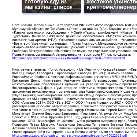
готовую еду из
жестокое убийств
магазина: список
криптомиллионер
Организации, запрещенные на территории РФ: «Исламское государство» («ИГИЛ»)
Муслимун»); «Движение Талибан»; «Священная война» («Аль-Джихад» или «Египе
«Партия исламского освобождения» («Хизбут-Тахрир аль-Ислами»); «Имарат 
Туркестана» (бывшее «Исламское движение Узбекистана»); «Меджлис крымско
повстанческая армия» (УПА); «Украинская национальная ассамблея – Украинска
«Братство»; Украинская организация «Правый сектор»; Международное религио
«Национал-большевистская партия»; Движение «Славянский союз»; Движения «Р
Свобода»; Международное общественное движение «Арестантское уголовное еди
Полный список организаций, запрещенных на территории РФ, см. по ссылкам:
http://nac.gov.ru/terroristicheskie-i-ekstremistskie-organizacii-i-materialy.html
Иностранные агенты: «Голос Америки»; «Idel.Реалии»; «Кавказ.Реалии»; «Кр
Radiosi); Радио Свободная Европа/Радио Свобода (PCE/PC); «Сибирь.Реалии»
Европа/Радио Свобода»; Чешское информационное агентство «MEDIUM-ORIENT»
Камалягин Денис Николаевич; Апахончич Дарья Александровна; Понасенк
межрегиональная общественная организация реализации социально-просветит
благотворительный фонд «Гуманитарное действие»; Мирон Федоров; (Oxxxymi
автономная некоммерческая организация содействия профилактике и охране 
услуг «Акцент»; некоммерческая организация «Фонд борьбы с коррупцией»; п
организация «Мы против СПИДа»; некоммерческая организация «Фонд защиты пр
ООО «Альтаир 2021»; ООО «Вега 2021»; ООО «Главный редактор 2021»; ООО «Р
расследований на основе открытых данных, в том числе про участие России в в
том числе о Чечне; Артемий Троицкий; Артур Смолянинов; Сергей Кирсанов; 
Монеточка); Осечкин Владимир Валерьевич (Гулагу.нет); Устимов Антон Михайл
Проект «T9 NSK»; Илья Прусикин (Little Big); Дарья Серенко (фемактивистка);
Кашапов; ООО "Философия ненасилия"; Фонд развития цифровых прав; Блогер
Политолог Павел Мезерин; Рамазанова Земфира Талгатовна (певица Земфира)
Асланян Сергей Степанович; Шпилькин Сергей Александрович; Казанцева Алекса
Списки организаций и лиц, признанных в России иностранными агентами, см. по 
https://minjust.gov.ru/uploaded/files/reestr-inostrannyih-agentov-10022023.pdf