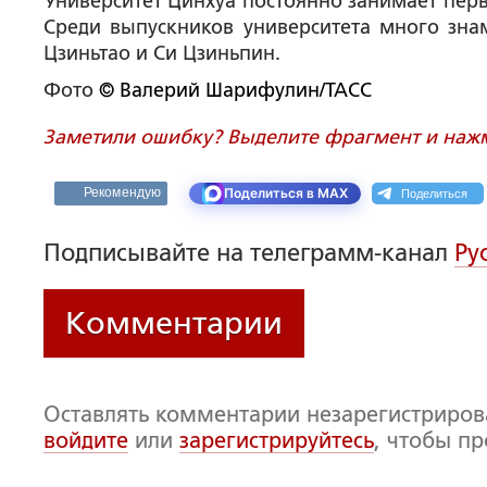
Университет Цинхуа постоянно занимает перв
Среди выпускников университета много знам
Цзиньтао и Си Цзиньпин.
Фото
© Валерий Шарифулин/ТАСС
Заметили ошибку? Выделите фрагмент и нажми
Поделиться
Рекомендую
Поделиться в MAX
Подписывайте на телеграмм-канал
Ру
Комментарии
Оставлять комментарии незарегистриро
войдите
или
зарегистрируйтесь
, чтобы п