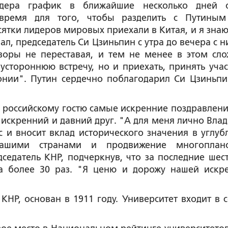
идера график в ближайшие несколько дней 
ремя для того, чтобы разделить с Путиным
сятки лидеров мировых приехали в Китая, и я знаю
ал, председатель Си Цзиньпин с утра до вечера с н
оворы не переставая, и тем не менее в этом сл
стороннюю встречу, но и приехать, принять учас
нии". Путин сердечно поблагодарил Си Цзиньпи
 российскому гостю самые искренние поздравлени
н искренний и давний друг. "А для меня лично Вла
 и вносит вклад исторического значения в углуб
 нашими странами и продвижение многоплан
дседатель КНР, подчеркнув, что за последние шест
тва более 30 раз. "Я ценю и дорожу нашей искр
КНР, основан в 1911 году. Университет входит в с