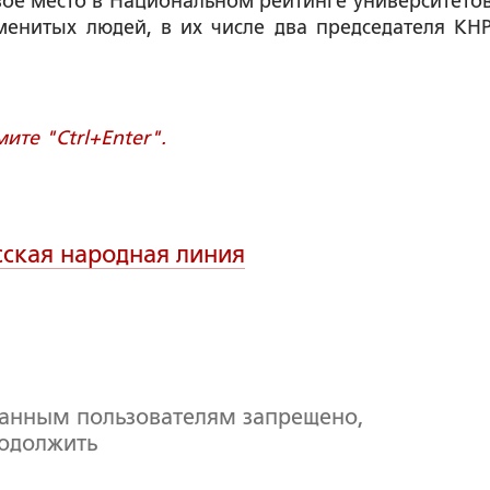
ое место в Национальном рейтинге университетов
енитых людей, в их числе два председателя КНР
те "Ctrl+Enter".
сская народная линия
ванным пользователям запрещено,
родолжить