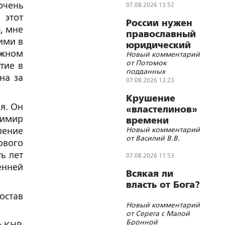
очень
07.08.2026 13:52
 этот
России нужен
, мне
православный
ими в
юридический
ожном
Новый комментарий
СОБР
от Потомок
тие в
подданных
на за
Императора
07.08.2026 13:23
Николая II
Крушение
я. Он
«властелинов»
димир
времени
Новый комментарий
ление
от Василий В.В.
ового
ь лет
07.08.2026 11:53
енней
Всякая ли
власть от Бога?
остав
Новый комментарий
от Серега с Малой
Бронной