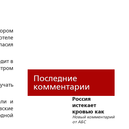
ором
отеле
ласия
дит в
нтром
Последние
учать
комментарии
Россия
али и
истекает
вские
кровью как
одной
Новый комментарий
жертвенное
от АБС
животное?