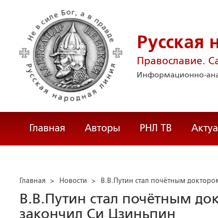
Русская 
Православие. С
Информационно-ана
Главная
Авторы
РНЛ ТВ
Акту
Главная
>
Новости
>
В.В.Путин стал почётным докторо
В.В.Путин стал почётным до
закончил Си Цзиньпин