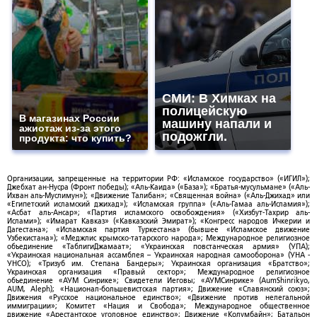
СМИ: В Химках на
полицейскую
В магазинах России
машину напали и
ажиотаж из-за этого
подожгли.
продукта: что купить?
Организации, запрещенные на территории РФ: «Исламское государство» («ИГИЛ»);
Джебхат ан-Нусра (Фронт победы); «Аль-Каида» («База»); «Братья-мусульмане» («Аль-
Ихван аль-Муслимун»); «Движение Талибан»; «Священная война» («Аль-Джихад» или
«Египетский исламский джихад»); «Исламская группа» («Аль-Гамаа аль-Исламия»);
«Асбат аль-Ансар»; «Партия исламского освобождения» («Хизбут-Тахрир аль-
Ислами»); «Имарат Кавказ» («Кавказский Эмират»); «Конгресс народов Ичкерии и
Дагестана»; «Исламская партия Туркестана» (бывшее «Исламское движение
Узбекистана»); «Меджлис крымско-татарского народа»; Международное религиозное
объединение «ТаблигиДжамаат»; «Украинская повстанческая армия» (УПА);
«Украинская национальная ассамблея – Украинская народная самооборона» (УНА -
УНСО); «Тризуб им. Степана Бандеры»; Украинская организация «Братство»;
Украинская организация «Правый сектор»; Международное религиозное
объединение «АУМ Синрике»; Свидетели Иеговы; «АУМСинрике» (AumShinrikyo,
AUM, Aleph); «Национал-большевистская партия»; Движение «Славянский союз»;
Движения «Русское национальное единство»; «Движение против нелегальной
иммиграции»; Комитет «Нация и Свобода»; Международное общественное
движение «Арестантское уголовное единство»; Движение «Колумбайн»; Батальон