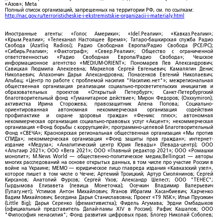
«Азов»; Meta
Полный список организаций, запрещенных на территории РФ, см. по ссылкам:
http://nac.gov.ru/terroristicheskie-i-ekstremistskie-organizacii-i-materialy.html
Иностранные агенты: «Голос Америки»; «Idel.Реалии»; «Кавказ.Реалии»;
«Крым.Реалии»; «Телеканал Настоящее Время»; Татаро-башкирская служба Радио
Свобода (Azatliq Radiosi); Радио Свободная Европа/Радио Свобода (PCE/PC);
«Сибирь.Реалии»; «Фактограф»; «Север.Реалии»; Общество с ограниченной
ответственностью «Радио Свободная Европа/Радио Свобода»; Чешское
информационное агентство «MEDIUM-ORIENT»; Пономарев Лев Александрович;
Савицкая Людмила Алексеевна; Маркелов Сергей Евгеньевич; Камалягин Денис
Николаевич; Апахончич Дарья Александровна; Понасенков Евгений Николаевич;
Альбац; «Центр по работе с проблемой насилия "Насилию.нет"»; межрегиональная
общественная организация реализации социально-просветительских инициатив и
образовательных проектов «Открытый Петербург»; Санкт-Петербургский
благотворительный фонд «Гуманитарное действие»; Мирон Федоров; (Oxxxymiron);
активистка Ирина Сторожева; правозащитник Алена Попова; Социально-
ориентированная автономная некоммерческая организация содействия
профилактике и охране здоровья граждан «Феникс плюс»; автономная
некоммерческая организация социально-правовых услуг «Акцент»; некоммерческая
организация «Фонд борьбы с коррупцией»; программно-целевой Благотворительный
Фонд «СВЕЧА»; Красноярская региональная общественная организация «Мы против
СПИДа»; некоммерческая организация «Фонд защиты прав граждан»; интернет-
издание «Медуза»; «Аналитический центр Юрия Левады» (Левада-центр); ООО
«Альтаир 2021»; ООО «Вега 2021»; ООО «Главный редактор 2021»; ООО «Ромашки
монолит»; M.News World — общественно-политическое медиа;Bellingcat — авторы
многих расследований на основе открытых данных, в том числе про участие России в
войне на Украине; МЕМО — юридическое лицо главреда издания «Кавказский узел»,
которое пишет в том числе о Чечне; Артемий Троицкий; Артур Смолянинов; Сергей
Кирсанов; Анатолий Фурсов; Сергей Ухов; Александр Шелест; ООО "ТЕНЕС";
Гырдымова Елизавета (певица Монеточка); Осечкин Владимир Валерьевич
(Гулагу.нет); Устимов Антон Михайлович; Яганов Ибрагим Хасанбиевич; Харченко
Вадим Михайлович; Беседина Дарья Станиславовна; Проект «T9 NSK»; Илья Прусикин
(Little Big); Дарья Серенко (фемактивистка); Фидель Агумава; Эрдни Омбадыков
(официальный представитель Далай-ламы XIV в России); Рафис Кашапов; ООО
"Философия ненасилия"; Фонд развития цифровых прав; Блогер Николай Соболев;