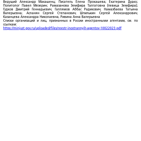
Ведущий Александр Макашенц; Писатель Елена Прокашева; Екатерина Дудко;
Политолог Павел Мезерин; Рамазанова Земфира Талгатовна (певица Земфира);
Гудков Дмитрий Геннадьевич; Галлямов Аббас Радикович; Намазбаева Татьяна
Валерьевна; Асланян Сергей Степанович; Шпилькин Сергей Александрович;
Казанцева Александра Николаевна; Ривина Анна Валерьевна
Списки организаций и лиц, признанных в России иностранными агентами, см. по
ссылкам:
https://minjust.gov.ru/uploaded/files/reestr-inostrannyih-agentov-10022023.pdf