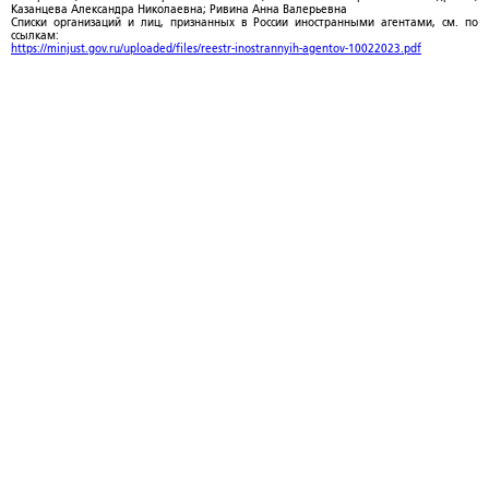
Казанцева Александра Николаевна; Ривина Анна Валерьевна
Списки организаций и лиц, признанных в России иностранными агентами, см. по
ссылкам:
https://minjust.gov.ru/uploaded/files/reestr-inostrannyih-agentov-10022023.pdf