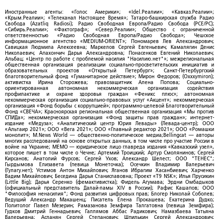
Иностранные агенты: «Голос Америки»; «Idel.Реалии»; «Кавказ.Реалии»;
«Крым.Реалии»; «Телеканал Настоящее Время»; Татаро-башкирская служба Радио
Свобода (Azatliq Radiosi); Радио Свободная Европа/Радио Свобода (PCE/PC);
«Сибирь.Реалии»; «Фактограф»; «Север.Реалии»; Общество с ограниченной
ответственностью «Радио Свободная Европа/Радио Свобода»; Чешское
информационное агентство «MEDIUM-ORIENT»; Пономарев Лев Александрович;
Савицкая Людмила Алексеевна; Маркелов Сергей Евгеньевич; Камалягин Денис
Николаевич; Апахончич Дарья Александровна; Понасенков Евгений Николаевич;
Альбац; «Центр по работе с проблемой насилия "Насилию.нет"»; межрегиональная
общественная организация реализации социально-просветительских инициатив и
образовательных проектов «Открытый Петербург»; Санкт-Петербургский
благотворительный фонд «Гуманитарное действие»; Мирон Федоров; (Oxxxymiron);
активистка Ирина Сторожева; правозащитник Алена Попова; Социально-
ориентированная автономная некоммерческая организация содействия
профилактике и охране здоровья граждан «Феникс плюс»; автономная
некоммерческая организация социально-правовых услуг «Акцент»; некоммерческая
организация «Фонд борьбы с коррупцией»; программно-целевой Благотворительный
Фонд «СВЕЧА»; Красноярская региональная общественная организация «Мы против
СПИДа»; некоммерческая организация «Фонд защиты прав граждан»; интернет-
издание «Медуза»; «Аналитический центр Юрия Левады» (Левада-центр); ООО
«Альтаир 2021»; ООО «Вега 2021»; ООО «Главный редактор 2021»; ООО «Ромашки
монолит»; M.News World — общественно-политическое медиа;Bellingcat — авторы
многих расследований на основе открытых данных, в том числе про участие России в
войне на Украине; МЕМО — юридическое лицо главреда издания «Кавказский узел»,
которое пишет в том числе о Чечне; Артемий Троицкий; Артур Смолянинов; Сергей
Кирсанов; Анатолий Фурсов; Сергей Ухов; Александр Шелест; ООО "ТЕНЕС";
Гырдымова Елизавета (певица Монеточка); Осечкин Владимир Валерьевич
(Гулагу.нет); Устимов Антон Михайлович; Яганов Ибрагим Хасанбиевич; Харченко
Вадим Михайлович; Беседина Дарья Станиславовна; Проект «T9 NSK»; Илья Прусикин
(Little Big); Дарья Серенко (фемактивистка); Фидель Агумава; Эрдни Омбадыков
(официальный представитель Далай-ламы XIV в России); Рафис Кашапов; ООО
"Философия ненасилия"; Фонд развития цифровых прав; Блогер Николай Соболев;
Ведущий Александр Макашенц; Писатель Елена Прокашева; Екатерина Дудко;
Политолог Павел Мезерин; Рамазанова Земфира Талгатовна (певица Земфира);
Гудков Дмитрий Геннадьевич; Галлямов Аббас Радикович; Намазбаева Татьяна
Валерьевна; Асланян Сергей Степанович; Шпилькин Сергей Александрович;