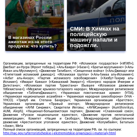
СМИ: В Химках на
полицейскую
В магазинах России
машину напали и
ажиотаж из-за этого
подожгли.
продукта: что купить?
Организации, запрещенные на территории РФ: «Исламское государство» («ИГИЛ»);
Джебхат ан-Нусра (Фронт победы); «Аль-Каида» («База»); «Братья-мусульмане» («Аль-
Ихван аль-Муслимун»); «Движение Талибан»; «Священная война» («Аль-Джихад» или
«Египетский исламский джихад»); «Исламская группа» («Аль-Гамаа аль-Исламия»);
«Асбат аль-Ансар»; «Партия исламского освобождения» («Хизбут-Тахрир аль-
Ислами»); «Имарат Кавказ» («Кавказский Эмират»); «Конгресс народов Ичкерии и
Дагестана»; «Исламская партия Туркестана» (бывшее «Исламское движение
Узбекистана»); «Меджлис крымско-татарского народа»; Международное религиозное
объединение «ТаблигиДжамаат»; «Украинская повстанческая армия» (УПА);
«Украинская национальная ассамблея – Украинская народная самооборона» (УНА -
УНСО); «Тризуб им. Степана Бандеры»; Украинская организация «Братство»;
Украинская организация «Правый сектор»; Международное религиозное
объединение «АУМ Синрике»; Свидетели Иеговы; «АУМСинрике» (AumShinrikyo,
AUM, Aleph); «Национал-большевистская партия»; Движение «Славянский союз»;
Движения «Русское национальное единство»; «Движение против нелегальной
иммиграции»; Комитет «Нация и Свобода»; Международное общественное
движение «Арестантское уголовное единство»; Движение «Колумбайн»; Батальон
«Азов»; Meta
Полный список организаций, запрещенных на территории РФ, см. по ссылкам:
http://nac.gov.ru/terroristicheskie-i-ekstremistskie-organizacii-i-materialy.html