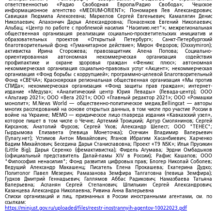
ответственностью «Радио Свободная Европа/Радио Свобода»; Чешское
информационное агентство «MEDIUM-ORIENT»; Пономарев Лев Александрович;
Савицкая Людмила Алексеевна; Маркелов Сергей Евгеньевич; Камалягин Денис
Николаевич; Апахончич Дарья Александровна; Понасенков Евгений Николаевич;
Альбац; «Центр по работе с проблемой насилия "Насилию.нет"»; межрегиональная
общественная организация реализации социально-просветительских инициатив и
образовательных проектов «Открытый Петербург»; Санкт-Петербургский
благотворительный фонд «Гуманитарное действие»; Мирон Федоров; (Oxxxymiron);
активистка Ирина Сторожева; правозащитник Алена Попова; Социально-
ориентированная автономная некоммерческая организация содействия
профилактике и охране здоровья граждан «Феникс плюс»; автономная
некоммерческая организация социально-правовых услуг «Акцент»; некоммерческая
организация «Фонд борьбы с коррупцией»; программно-целевой Благотворительный
Фонд «СВЕЧА»; Красноярская региональная общественная организация «Мы против
СПИДа»; некоммерческая организация «Фонд защиты прав граждан»; интернет-
издание «Медуза»; «Аналитический центр Юрия Левады» (Левада-центр); ООО
«Альтаир 2021»; ООО «Вега 2021»; ООО «Главный редактор 2021»; ООО «Ромашки
монолит»; M.News World — общественно-политическое медиа;Bellingcat — авторы
многих расследований на основе открытых данных, в том числе про участие России в
войне на Украине; МЕМО — юридическое лицо главреда издания «Кавказский узел»,
которое пишет в том числе о Чечне; Артемий Троицкий; Артур Смолянинов; Сергей
Кирсанов; Анатолий Фурсов; Сергей Ухов; Александр Шелест; ООО "ТЕНЕС";
Гырдымова Елизавета (певица Монеточка); Осечкин Владимир Валерьевич
(Гулагу.нет); Устимов Антон Михайлович; Яганов Ибрагим Хасанбиевич; Харченко
Вадим Михайлович; Беседина Дарья Станиславовна; Проект «T9 NSK»; Илья Прусикин
(Little Big); Дарья Серенко (фемактивистка); Фидель Агумава; Эрдни Омбадыков
(официальный представитель Далай-ламы XIV в России); Рафис Кашапов; ООО
"Философия ненасилия"; Фонд развития цифровых прав; Блогер Николай Соболев;
Ведущий Александр Макашенц; Писатель Елена Прокашева; Екатерина Дудко;
Политолог Павел Мезерин; Рамазанова Земфира Талгатовна (певица Земфира);
Гудков Дмитрий Геннадьевич; Галлямов Аббас Радикович; Намазбаева Татьяна
Валерьевна; Асланян Сергей Степанович; Шпилькин Сергей Александрович;
Казанцева Александра Николаевна; Ривина Анна Валерьевна
Списки организаций и лиц, признанных в России иностранными агентами, см. по
ссылкам:
https://minjust.gov.ru/uploaded/files/reestr-inostrannyih-agentov-10022023.pdf