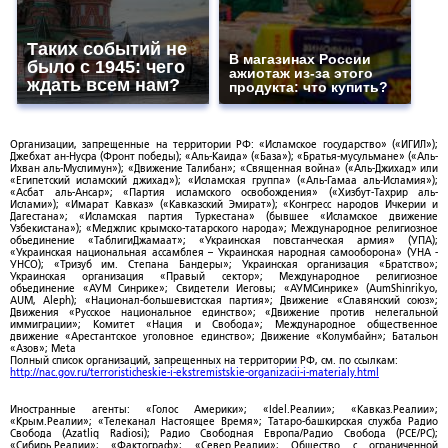
Таких событий не
В магазинах России
было с 1945: чего
ажиотаж из-за этого
ждать всем нам?
продукта: что купить?
Организации, запрещенные на территории РФ: «Исламское государство» («ИГИЛ»);
Джебхат ан-Нусра (Фронт победы); «Аль-Каида» («База»); «Братья-мусульмане» («Аль-
Ихван аль-Муслимун»); «Движение Талибан»; «Священная война» («Аль-Джихад» или
«Египетский исламский джихад»); «Исламская группа» («Аль-Гамаа аль-Исламия»);
«Асбат аль-Ансар»; «Партия исламского освобождения» («Хизбут-Тахрир аль-
Ислами»); «Имарат Кавказ» («Кавказский Эмират»); «Конгресс народов Ичкерии и
Дагестана»; «Исламская партия Туркестана» (бывшее «Исламское движение
Узбекистана»); «Меджлис крымско-татарского народа»; Международное религиозное
объединение «ТаблигиДжамаат»; «Украинская повстанческая армия» (УПА);
«Украинская национальная ассамблея – Украинская народная самооборона» (УНА -
УНСО); «Тризуб им. Степана Бандеры»; Украинская организация «Братство»;
Украинская организация «Правый сектор»; Международное религиозное
объединение «АУМ Синрике»; Свидетели Иеговы; «АУМСинрике» (AumShinrikyo,
AUM, Aleph); «Национал-большевистская партия»; Движение «Славянский союз»;
Движения «Русское национальное единство»; «Движение против нелегальной
иммиграции»; Комитет «Нация и Свобода»; Международное общественное
движение «Арестантское уголовное единство»; Движение «Колумбайн»; Батальон
«Азов»; Meta
Полный список организаций, запрещенных на территории РФ, см. по ссылкам:
http://nac.gov.ru/terroristicheskie-i-ekstremistskie-organizacii-i-materialy.html
Иностранные агенты: «Голос Америки»; «Idel.Реалии»; «Кавказ.Реалии»;
«Крым.Реалии»; «Телеканал Настоящее Время»; Татаро-башкирская служба Радио
Свобода (Azatliq Radiosi); Радио Свободная Европа/Радио Свобода (PCE/PC);
«Сибирь.Реалии»; «Фактограф»; «Север.Реалии»; Общество с ограниченной