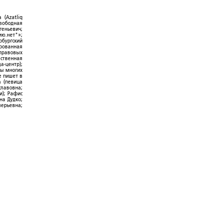
 (Azatliq
Свободная
геньевич;
ю.нет"»;
рбургский
ированная
-правовых
ественная
а-центр);
ры многих
е пишет в
а (певица
славовна;
и); Рафис
на Дудко;
лерьевна;