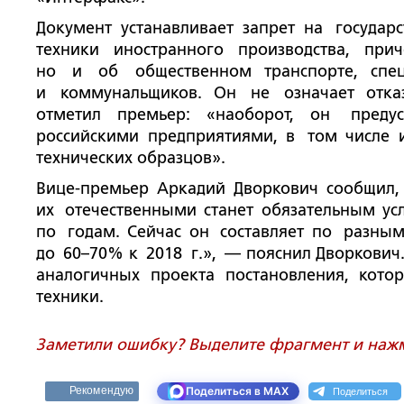
Документ устанавливает запрет на
государ
техники иностранного производства, при
но
и
об
общественном транспорте, спе
и
коммунальщиков. Он
не
означает отка
отметил премьер:
«
наоборот, он
преду
российскими предприятиями, в
том числе 
технических образцов
»
.
Вице-премьер
Аркадий Дворкович сообщил, 
их
отечественными станет обязательным ус
по
годам. Сейчас он
составляет по
разным
до
60
–
70% к
2018
г.
»
,
—
пояснил Дворкович
аналогичных проекта постановления, кото
техники.
Заметили ошибку? Выделите фрагмент и нажми
Поделиться
Рекомендую
Поделиться в MAX