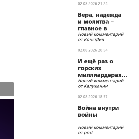
02.08.2026 21:24
Вера, надежда
и молитва –
главное в
Новый комментарий
лечении
от КонстДив
любых
инфекционных
02.08.2026 20:54
болезней
И ещё раз о
горских
миллиардерах…
Новый комментарий
от Калужанин
02.08.2026 18:57
Война внутри
войны
Новый комментарий
от prot