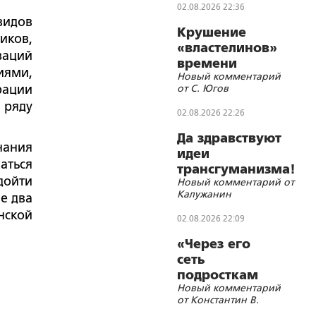
02.08.2026 22:36
видов
Крушение
иков,
«властелинов»
заций
времени
иями,
Новый комментарий
рации
от С. Югов
 ряду
02.08.2026 22:26
Да здравствуют
нания
идеи
аться
трансгуманизма!
дойти
Новый комментарий от
Калужанин
е два
нской
02.08.2026 22:09
«Через его
сеть
подросткам
Новый комментарий
ломается
от Константин В.
жизнь»