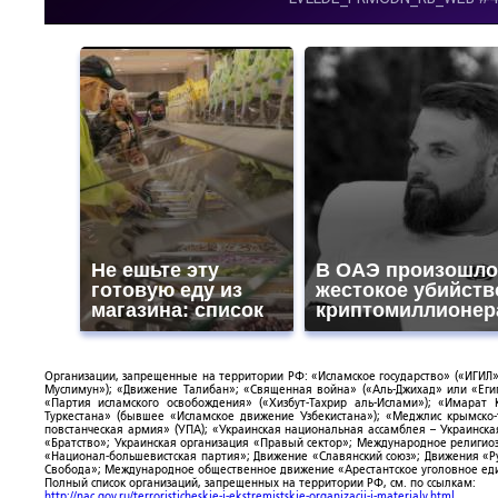
Не ешьте эту
В ОАЭ произошло
готовую еду из
жестокое убийств
магазина: список
криптомиллионер
Организации, запрещенные на территории РФ: «Исламское государство» («ИГИЛ»)
Муслимун»); «Движение Талибан»; «Священная война» («Аль-Джихад» или «Египе
«Партия исламского освобождения» («Хизбут-Тахрир аль-Ислами»); «Имарат 
Туркестана» (бывшее «Исламское движение Узбекистана»); «Меджлис крымско
повстанческая армия» (УПА); «Украинская национальная ассамблея – Украинска
«Братство»; Украинская организация «Правый сектор»; Международное религио
«Национал-большевистская партия»; Движение «Славянский союз»; Движения «Р
Свобода»; Международное общественное движение «Арестантское уголовное еди
Полный список организаций, запрещенных на территории РФ, см. по ссылкам:
http://nac.gov.ru/terroristicheskie-i-ekstremistskie-organizacii-i-materialy.html