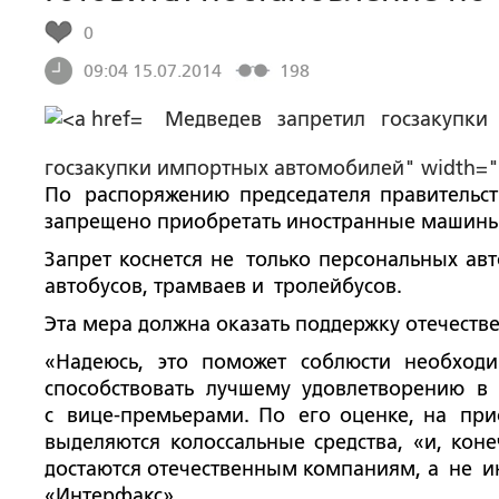
0
09:04 15.07.2014
198
Медведев запретил госзакупки
госзакупки импортных автомобилей" width="6
По
распоряжению председателя правительс
запрещено приобретать иностранные машины
Запрет коснется не
только персональных ав
автобусов, трамваев и
тролейбусов.
Эта мера должна оказать поддержку отечеств
«
Надеюсь, это поможет соблюсти необход
способствовать лучшему удовлетворению в
с
вице-премьерами
. По
его оценке, на
при
выделяются колоссальные средства,
«
и, коне
достаются отечественным компаниям, а
не
и
«
Интерфакс
»
.