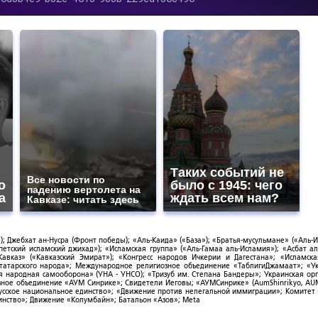
Таких событий не
Все новости по
о
было с 1945: чего
падению вертолета на
а
ждать всем нам?
Кавказе: читать здесь
; Джебхат ан-Нусра (Фронт победы); «Аль-Каида» («База»); «Братья-мусульмане» («Аль-И
тский исламский джихад»); «Исламская группа» («Аль-Гамаа аль-Исламия»); «Асбат ал
Кавказ» («Кавказский Эмират»); «Конгресс народов Ичкерии и Дагестана»; «Исламск
-татарского народа»; Международное религиозное объединение «ТаблигиДжамаат»; «У
я народная самооборона» (УНА - УНСО); «Тризуб им. Степана Бандеры»; Украинская ор
зное объединение «АУМ Синрике»; Свидетели Иеговы; «АУМСинрике» (AumShinrikyo, AUM
усское национальное единство»; «Движение против нелегальной иммиграции»; Комитет
нство»; Движение «Колумбайн»; Батальон «Азов»; Meta