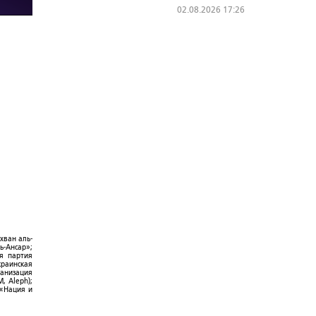
02.08.2026 17:26
хван аль-
ь-Ансар»;
ая партия
краинская
ганизация
, Aleph);
 «Нация и