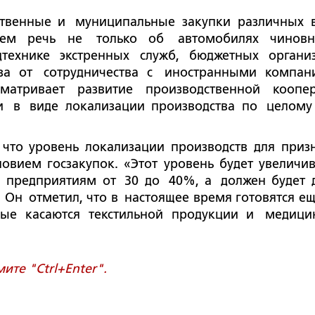
ственные и
муниципальные закупки различных 
чем речь не
только об
автомобилях чиновн
цтехнике экстренных служб, бюджетных органи
за от
сотрудничества с
иностранными компан
сматривает развитие производственной коопе
и
в
виде локализации производства по
целому
что уровень локализации производств для приз
ловием госзакупок.
«
Этот уровень будет увеличив
 предприятиям от
30 до
40%, а
должен будет 
. Он
отметил, что в
настоящее время готовятся ещ
рые касаются текстильной продукции и
медици
те "Ctrl+Enter".