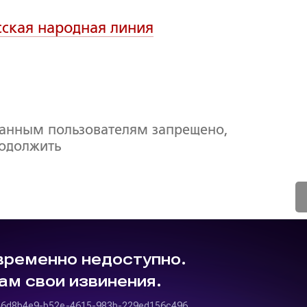
сская народная линия
ванным пользователям запрещено,
родолжить