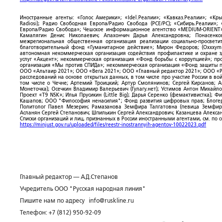
Иностранные агенты: «Голос Америки»; «Idel.Реалии»; «Кавказ.Реалии»; «Кр
Radiosi); Радио Свободная Европа/Радио Свобода (PCE/PC); «Сибирь.Реалии»
Европа/Радио Свобода»; Чешское информационное агентство «MEDIUM-ORIENT»
Камалягин Денис Николаевич; Апахончич Дарья Александровна; Понасенк
межрегиональная общественная организация реализации социально-просветит
благотворительный фонд «Гуманитарное действие»; Мирон Федоров; (Oxxxymi
автономная некоммерческая организация содействия профилактике и охране 
услуг «Акцент»; некоммерческая организация «Фонд борьбы с коррупцией»; п
организация «Мы против СПИДа»; некоммерческая организация «Фонд защиты пр
ООО «Альтаир 2021»; ООО «Вега 2021»; ООО «Главный редактор 2021»; ООО «Р
расследований на основе открытых данных, в том числе про участие России в в
том числе о Чечне; Артемий Троицкий; Артур Смолянинов; Сергей Кирсанов; 
Монеточка); Осечкин Владимир Валерьевич (Гулагу.нет); Устимов Антон Михайл
Проект «T9 NSK»; Илья Прусикин (Little Big); Дарья Серенко (фемактивистка);
Кашапов; ООО "Философия ненасилия"; Фонд развития цифровых прав; Блогер
Политолог Павел Мезерин; Рамазанова Земфира Талгатовна (певица Земфира)
Асланян Сергей Степанович; Шпилькин Сергей Александрович; Казанцева Алекса
Списки организаций и лиц, признанных в России иностранными агентами, см. по 
https://minjust.gov.ru/uploaded/files/reestr-inostrannyih-agentov-10022023.pdf
Главный редактор — А.Д.Степанов
Учредитель ООО "Русская народная линия"
Пишите нам по адресу
info@ruskline.ru
Телефон: +7 (812) 950-92-09