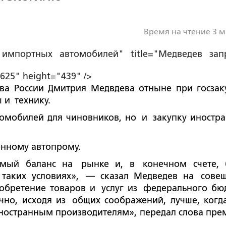
Время на чтение 3 
 импортных автомобилей" title="Медведев зап
25" height="439" />
тва России Дмитрия Медвдева отныне при госзак
 и
технику.
томобилей для чиновников, но
и
закупку иностр
енному автопрому.
имый баланс на
рынке и, в
конечном счете, 
таких условиях
»
,
—
сказал Медведев на
сове
обретение товаров и
услуг из
федерального бю
чно, исходя из
общих соображений, лучше, когд
ностранным производителям
»
, передал слова пре