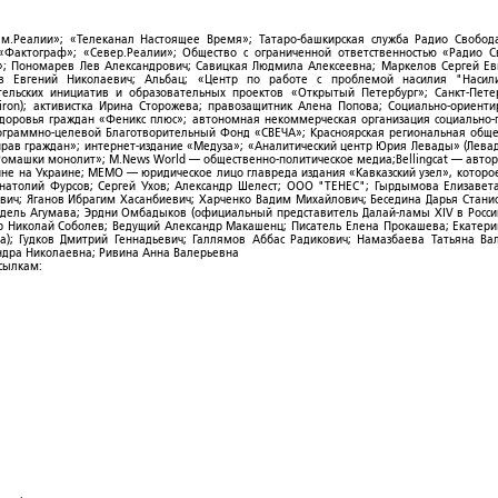
ым.Реалии»; «Телеканал Настоящее Время»; Татаро-башкирская служба Радио Свобода
; «Фактограф»; «Север.Реалии»; Общество с ограниченной ответственностью «Радио 
; Пономарев Лев Александрович; Савицкая Людмила Алексеевна; Маркелов Сергей Ев
ов Евгений Николаевич; Альбац; «Центр по работе с проблемой насилия "Насили
ельских инициатив и образовательных проектов «Открытый Петербург»; Санкт-Пете
ron); активистка Ирина Сторожева; правозащитник Алена Попова; Социально-ориент
здоровья граждан «Феникс плюс»; автономная некоммерческая организация социально
рограммно-целевой Благотворительный Фонд «СВЕЧА»; Красноярская региональная общ
ав граждан»; интернет-издание «Медуза»; «Аналитический центр Юрия Левады» (Левад
омашки монолит»; M.News World — общественно-политическое медиа;Bellingcat — авто
ойне на Украине; МЕМО — юридическое лицо главреда издания «Кавказский узел», которо
Анатолий Фурсов; Сергей Ухов; Александр Шелест; ООО "ТЕНЕС"; Гырдымова Елизавет
ович; Яганов Ибрагим Хасанбиевич; Харченко Вадим Михайлович; Беседина Дарья Стани
 Фидель Агумава; Эрдни Омбадыков (официальный представитель Далай-ламы XIV в Росси
 Николай Соболев; Ведущий Александр Макашенц; Писатель Елена Прокашева; Екатери
; Гудков Дмитрий Геннадьевич; Галлямов Аббас Радикович; Намазбаева Татьяна Ва
ндра Николаевна; Ривина Анна Валерьевна
ссылкам: