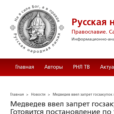
Русская 
Православие. С
Информационно-ана
Главная
Авторы
РНЛ ТВ
Акту
Главная
>
Новости
>
Медведев ввел запрет госзакупок
Медведев ввел запрет госза
Готовится постановление по