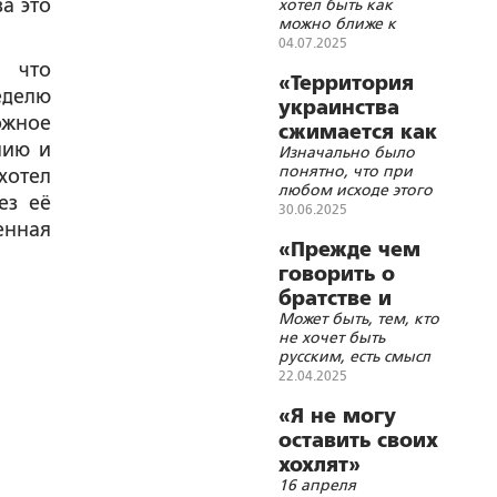
за это
хотел быть как
война с
можно ближе к
реальными
Западу, потому что
04.07.2025
потерями»
рассчитывал, что он
, что
может дать им
«Территория
еделю
гарантированную
украинства
защиту от России
ожное
сжимается как
нию и
Изначально было
шагреневая
понятно, что при
хотел
кожа»
любом исходе этого
ез её
конфликта для
30.06.2025
енная
России у Украины
практически не
«Прежде чем
оставалось шансов
говорить о
уцелеть
братстве и
Может быть, тем, кто
долгах, следует
не хочет быть
размежеваться»
русским, есть смысл
попытать счастье за
22.04.2025
океаном, в
родственной среде?
«Я не могу
оставить своих
хохлят»
16 апреля