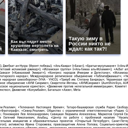
Такую зиму в
Как выглядит место
8
России никто не
крушение вертолета на
й
ждал: как так?!
Кавказе: смотреть
; Джебхат ан-Нусра (Фронт победы); «Аль-Каида» («База»); «Братья-мусульмане» («Аль-И
тский исламский джихад»); «Исламская группа» («Аль-Гамаа аль-Исламия»); «Асбат ал
Кавказ» («Кавказский Эмират»); «Конгресс народов Ичкерии и Дагестана»; «Исламск
-татарского народа»; Международное религиозное объединение «ТаблигиДжамаат»; «У
я народная самооборона» (УНА - УНСО); «Тризуб им. Степана Бандеры»; Украинская ор
зное объединение «АУМ Синрике»; Свидетели Иеговы; «АУМСинрике» (AumShinrikyo, AUM
усское национальное единство»; «Движение против нелегальной иммиграции»; Комитет
нство»; Движение «Колумбайн»; Батальон «Азов»; Meta
ым.Реалии»; «Телеканал Настоящее Время»; Татаро-башкирская служба Радио Свобода
; «Фактограф»; «Север.Реалии»; Общество с ограниченной ответственностью «Радио 
; Пономарев Лев Александрович; Савицкая Людмила Алексеевна; Маркелов Сергей Ев
ов Евгений Николаевич; Альбац; «Центр по работе с проблемой насилия "Насили
ельских инициатив и образовательных проектов «Открытый Петербург»; Санкт-Пете
ron); активистка Ирина Сторожева; правозащитник Алена Попова; Социально-ориент
здоровья граждан «Феникс плюс»; автономная некоммерческая организация социально