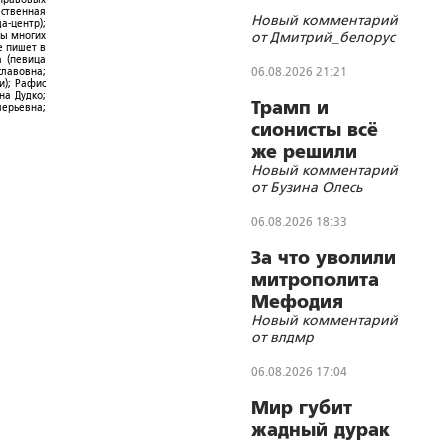
ественная
Новый комментарий
а-центр);
от Дмитрий_белорус
ры многих
е пишет в
а (певица
06.08.2026 21:21
славовна;
и); Рафис
на Дудко;
Трамп и
лерьевна;
сионисты всё
же решили
Новый комментарий
убить лидера
от Бузина Олесь
Ирана
06.08.2026 18:33
За что уволили
митрополита
Мефодия
Новый комментарий
(Немцова)?
от влдмр
06.08.2026 17:04
Мир губит
жадный дурак