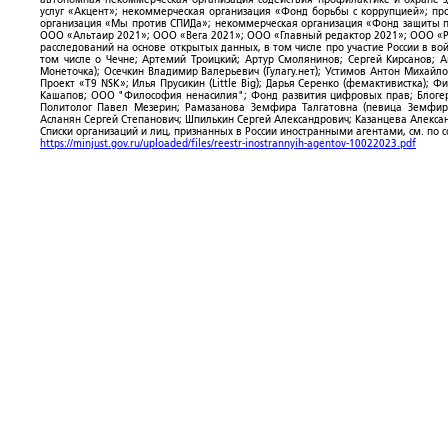
услуг «Акцент»; некоммерческая организация «Фонд борьбы с коррупцией»; п
организация «Мы против СПИДа»; некоммерческая организация «Фонд защиты пр
ООО «Альтаир 2021»; ООО «Вега 2021»; ООО «Главный редактор 2021»; ООО «Р
расследований на основе открытых данных, в том числе про участие России в в
том числе о Чечне; Артемий Троицкий; Артур Смолянинов; Сергей Кирсанов; 
Монеточка); Осечкин Владимир Валерьевич (Гулагу.нет); Устимов Антон Михайл
Проект «T9 NSK»; Илья Прусикин (Little Big); Дарья Серенко (фемактивистка);
Кашапов; ООО "Философия ненасилия"; Фонд развития цифровых прав; Блогер
Политолог Павел Мезерин; Рамазанова Земфира Талгатовна (певица Земфира)
Асланян Сергей Степанович; Шпилькин Сергей Александрович; Казанцева Алекса
Списки организаций и лиц, признанных в России иностранными агентами, см. по 
https://minjust.gov.ru/uploaded/files/reestr-inostrannyih-agentov-10022023.pdf