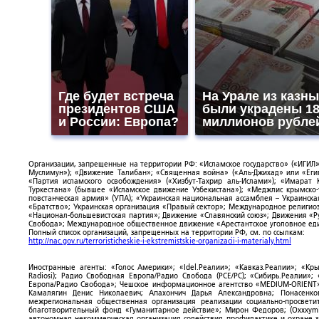
Где будет встреча
На Урале из казны
президентов США
были украдены 1
и России: Европа?
миллионов рубле
Организации, запрещенные на территории РФ: «Исламское государство» («ИГИЛ»)
Муслимун»); «Движение Талибан»; «Священная война» («Аль-Джихад» или «Египе
«Партия исламского освобождения» («Хизбут-Тахрир аль-Ислами»); «Имарат 
Туркестана» (бывшее «Исламское движение Узбекистана»); «Меджлис крымско
повстанческая армия» (УПА); «Украинская национальная ассамблея – Украинска
«Братство»; Украинская организация «Правый сектор»; Международное религио
«Национал-большевистская партия»; Движение «Славянский союз»; Движения «Р
Свобода»; Международное общественное движение «Арестантское уголовное еди
Полный список организаций, запрещенных на территории РФ, см. по ссылкам:
http://nac.gov.ru/terroristicheskie-i-ekstremistskie-organizacii-i-materialy.html
Иностранные агенты: «Голос Америки»; «Idel.Реалии»; «Кавказ.Реалии»; «Кр
Radiosi); Радио Свободная Европа/Радио Свобода (PCE/PC); «Сибирь.Реалии»
Европа/Радио Свобода»; Чешское информационное агентство «MEDIUM-ORIENT»
Камалягин Денис Николаевич; Апахончич Дарья Александровна; Понасенк
межрегиональная общественная организация реализации социально-просветит
благотворительный фонд «Гуманитарное действие»; Мирон Федоров; (Oxxxymi
автономная некоммерческая организация содействия профилактике и охране 