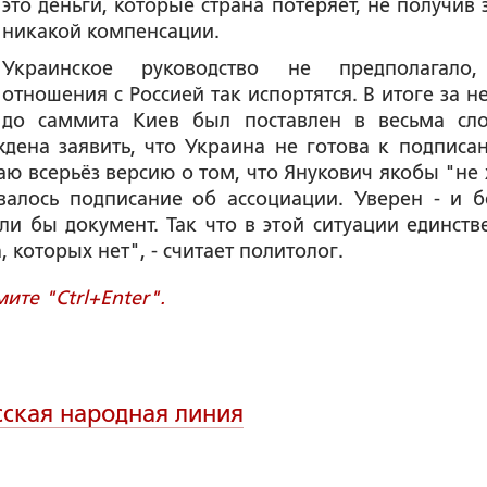
это деньги, которые страна потеряет, не получив 
никакой компенсации.
Украинское руководство не предполагало
отношения с Россией так испортятся. В итоге за н
до саммита Киев был поставлен в весьма сл
дена заявить, что Украина не готова к подписа
аю всерьёз версию о том, что Янукович якобы "не 
валось подписание об ассоциации. Уверен - и б
и бы документ. Так что в этой ситуации единств
 которых нет", - считает политолог.
те "Ctrl+Enter".
сская народная линия