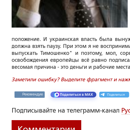
положение. И украинская власть была вынуж
должна взять паузу. При этом я не восприним
выпускать Тимошенко" и поэтому, мол, сор
освобождения европейцы всё равно подписал
весомая причина - это деньги и рабочие места,
Заметили ошибку? Выделите фрагмент и нажми
Поделиться
Рекомендую
Поделиться в MAX
Подписывайте на телеграмм-канал
Ру
Комментарии