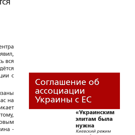
тся
ентра
явил,
ь вся
дётся
ции с
Соглашение об
ассоциации
язаны
Украины с ЕС
ас на
икает
«Украинским
тому,
элитам была
говым
нужна
ина -
Киевский режим
реальная