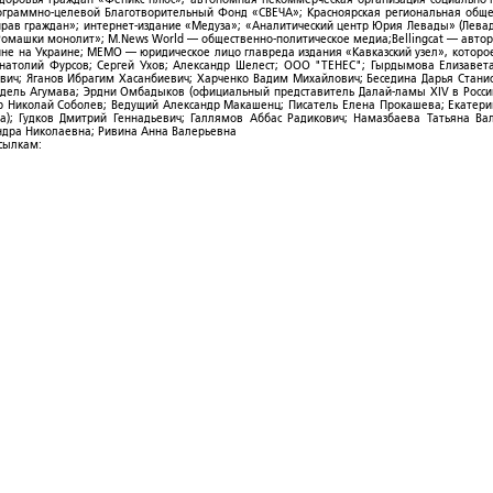
рограммно-целевой Благотворительный Фонд «СВЕЧА»; Красноярская региональная общ
ав граждан»; интернет-издание «Медуза»; «Аналитический центр Юрия Левады» (Левад
омашки монолит»; M.News World — общественно-политическое медиа;Bellingcat — авто
ойне на Украине; МЕМО — юридическое лицо главреда издания «Кавказский узел», которо
Анатолий Фурсов; Сергей Ухов; Александр Шелест; ООО "ТЕНЕС"; Гырдымова Елизавет
ович; Яганов Ибрагим Хасанбиевич; Харченко Вадим Михайлович; Беседина Дарья Стани
 Фидель Агумава; Эрдни Омбадыков (официальный представитель Далай-ламы XIV в Росси
 Николай Соболев; Ведущий Александр Макашенц; Писатель Елена Прокашева; Екатери
; Гудков Дмитрий Геннадьевич; Галлямов Аббас Радикович; Намазбаева Татьяна Ва
ндра Николаевна; Ривина Анна Валерьевна
ссылкам: