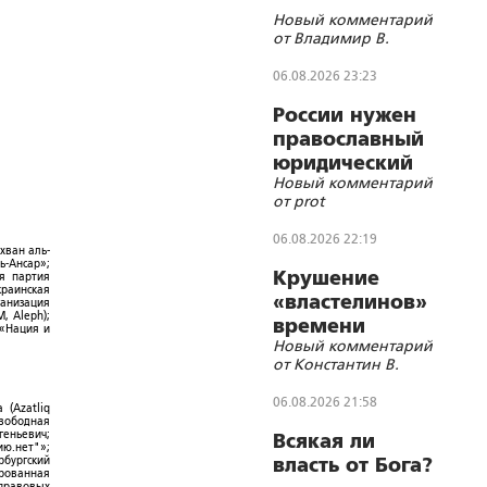
Новый комментарий
от Владимир В.
06.08.2026 23:23
России нужен
православный
юридический
Новый комментарий
СОБР
от prot
06.08.2026 22:19
хван аль-
ь-Ансар»;
Крушение
ая партия
краинская
«властелинов»
ганизация
, Aleph);
времени
 «Нация и
Новый комментарий
от Константин В.
06.08.2026 21:58
 (Azatliq
Свободная
геньевич;
Всякая ли
ю.нет"»;
рбургский
власть от Бога?
ированная
-правовых