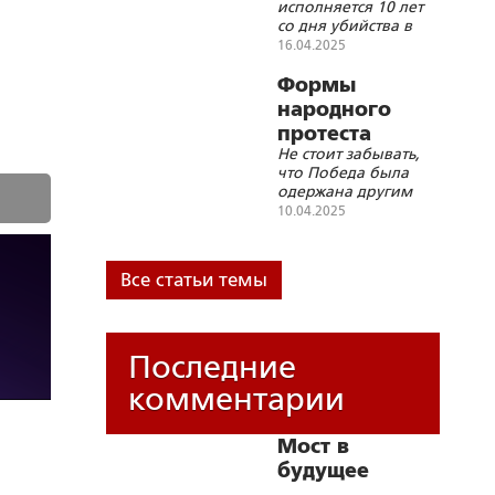
исполняется 10 лет
со дня убийства в
Киеве писателя
16.04.2025
Олеся Бузины
Формы
народного
протеста
Не стоит забывать,
против «пятой
что Победа была
колонны» во
одержана другим
власти
социальным строем
10.04.2025
– советским
Все статьи темы
Последние
комментарии
Мост в
будущее