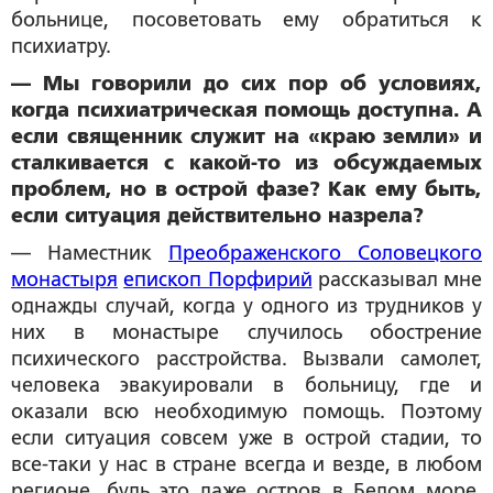
больнице, посоветовать ему обратиться к
психиатру.
— Мы говорили до сих пор об условиях,
когда психиатрическая помощь доступна. А
если священник служит на «краю земли» и
сталкивается с какой-то из обсуждаемых
проблем, но в острой фазе? Как ему быть,
если ситуация действительно назрела?
— Наместник
Преображенского Соловецкого
монастыря
епископ Порфирий
рассказывал мне
однажды случай, когда у одного из трудников у
них в монастыре случилось обострение
психического расстройства. Вызвали самолет,
человека эвакуировали в больницу, где и
оказали всю необходимую помощь. Поэтому
если ситуация совсем уже в острой стадии, то
все-таки у нас в стране всегда и везде, в любом
регионе, будь это даже остров в Белом море,