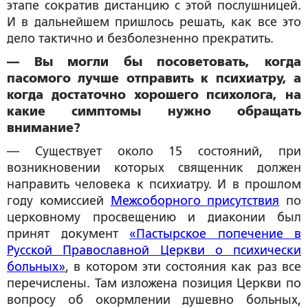
этапе сократив дистанцию с этой послушницей.
И в дальнейшем пришлось решать, как все это
дело тактично и безболезненно прекратить.
— Вы могли бы посоветовать, когда
пасомого лучше отправить к психиатру, а
когда достаточно хорошего психолога, на
какие симп­томы нужно обращать
внимание?
— Существует около 15 состояний, при
возникновении которых священник должен
направить человека к психиатру. И в прошлом
году комиссией
Межсоборного присутствия
по
церковному просвещению и диаконии был
принят документ
«Пастырское попечение в
Русской Православной Церкви о психически
больных»
, в котором эти состояния как раз все
перечислены. Там изложена позиция Церкви по
вопросу об окормлении душевно больных,