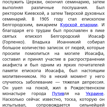
послужить Церкви, окончил семинарию, затем
выполнял различные послушания. Был
ректором Киевской, а затем Тверской духовных
семинарий. В 1905 году стал епископом
Белгородским, викарием
Курской епархии
. И
благодаря его трудам был прославлен в лике
святых епископ Белгородский Иоасаф
(Горленко). Владыка Иоанникий собирал
большое количество записок от людей, которые
просили помолиться на могиле Иоасафа,
составил и принял участие в распространении
акафиста и был одним из ярких почитателей
памяти епископа Иоасафа, был настоящим
молитвенником. Но в некий момент у него
случилось заболевание — тяжелая депрессия.
Он ушел на покой, жил в Рождественском
монастыре города
Путив
ля на
Украине
.
Насколько сейчас известно, тоска, которую он
испытывал, сопровождается сильнейшей