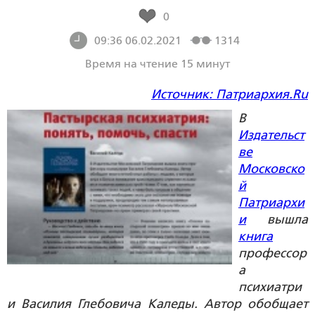
0
09:36 06.02.2021
1314
Время на чтение 15 минут
Источник: Патриархия.Ru
В
Издательст
ве
Московско
й
Патриархи
и
вышла
книга
профессор
а
психиатри
и Василия Глебовича Каледы. Автор обобщает