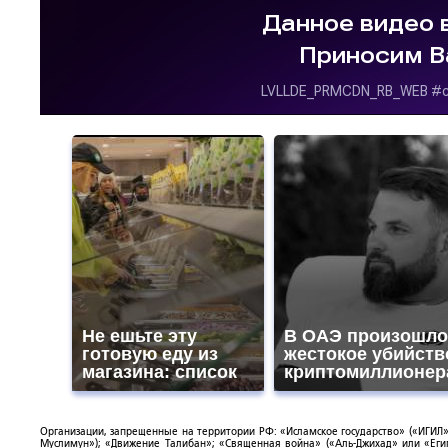
Не ешьте эту
В ОАЭ произошло
готовую еду из
жестокое убийств
магазина: список
криптомиллионер
Организации, запрещенные на территории РФ: «Исламское государство» («ИГИЛ»)
Муслимун»); «Движение Талибан»; «Священная война» («Аль-Джихад» или «Египе