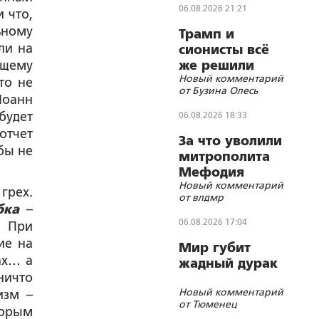
06.08.2026 21:21
 что,
ьному
Трамп и
ли на
сионисты всё
ящему
же решили
Новый комментарий
убить лидера
то не
от Бузина Олесь
Ирана
Иоанн
будет
06.08.2026 18:33
отчет
За что уволили
бы не
митрополита
Мефодия
Новый комментарий
(Немцова)?
грех.
от влдмр
бка
–
06.08.2026 17:04
. При
ие на
Мир губит
ах… а
жадный дурак
ничто
Новый комментарий
изм –
от Тюменец
торым