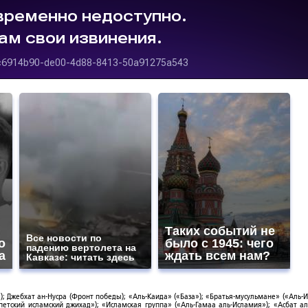
Таких событий не
Все новости по
о
было с 1945: чего
падению вертолета на
а
ждать всем нам?
Кавказе: читать здесь
; Джебхат ан-Нусра (Фронт победы); «Аль-Каида» («База»); «Братья-мусульмане» («Аль-И
тский исламский джихад»); «Исламская группа» («Аль-Гамаа аль-Исламия»); «Асбат ал