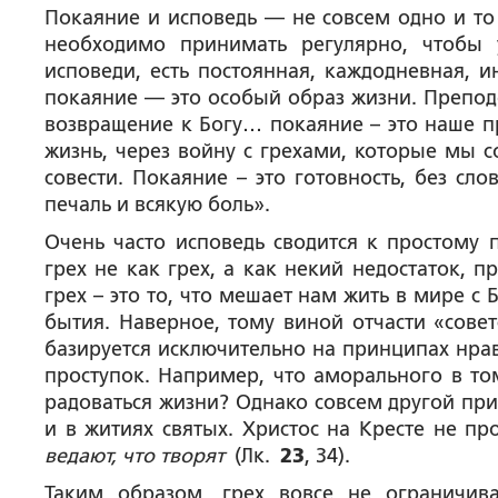
Покаяние и исповедь — не совсем одно и то 
необходимо принимать регулярно, чтобы 
исповеди, есть постоянная, каждодневная, и
покаяние — это особый образ жизни. Препод
возвращение к Богу… покаяние – это наше пр
жизнь, через войну с грехами, которые мы 
совести. Покаяние – это готовность, без сл
печаль и всякую боль».
Очень часто исповедь сводится к простому 
грех не как грех, а как некий недостаток, 
грех – это то, что мешает нам жить в мире с 
бытия. Наверное, тому виной отчасти «совет
базируется исключительно на принципах нрав
проступок. Например, что аморального в том
радоваться жизни? Однако совсем другой пр
и в житиях святых. Христос на Кресте не п
ведают, что творят
(Лк.
23
, 34).
Таким образом, грех вовсе не ограничив