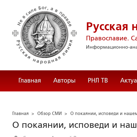
Русская 
Православие. С
Информационно-ана
Главная
Авторы
РНЛ ТВ
Акту
Главная
>
Обзор СМИ
>
О покаянии, исповеди и наше
О покаянии, исповеди и на