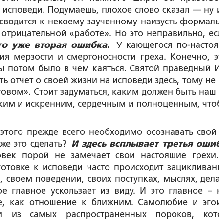
 исповеди. Подумаешь, плохое слово сказал — ну и
о сводится к некоему заученному наизусть формал
 отрицательной «работе». Но это неправильно, ес
то уже вторая ошибка.
У кающегося по-насто
я мерзости и смертоносности греха. Конечно, э
обы потом было в чем каяться. Святой праведный 
ь отчет о своей жизни на исповеди здесь, тому не 
товом». Стоит задуматься, каким должен быть наш 
оким и искренним, сердечным и полноценным, что
 этого прежде всего необходимо осознавать свой 
 же это сделать?
И здесь всплывает третья оши
овек порой не замечает свои настоящие грехи
готовке к исповеди часто происходит зацикливан
, своем поведении, своих поступках, мыслях, дел
ое главное ускользает из виду. И это главное – 
е, как отношение к ближним. Самолюбие и эго
и из самых распространенных пороков, ко