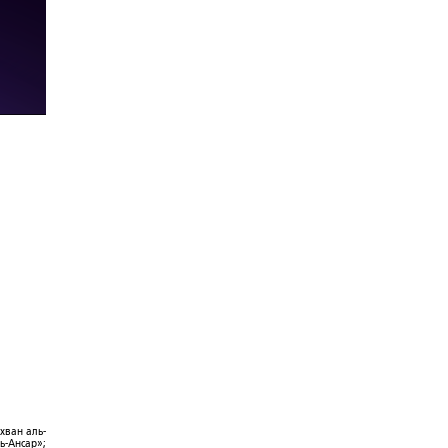
хван аль-
ь-Ансар»;