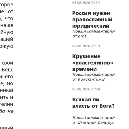
06.08.2026 23:23
торое
ие от
России нужен
, что
православный
 наше
юридический
Новый комментарий
ойную
СОБР
от prot
нашей
сякую
06.08.2026 22:19
Крушение
 свой
«властелинов»
времени
Ведь
Новый комментарий
нашего
от Константин В.
е, но
06.08.2026 21:58
енный
ить и
Всякая ли
гелии
власть от Бога?
бо не
Новый комментарий
от Дмитрий_белорус
енный