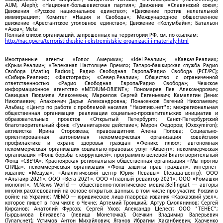
AUM, Aleph); «Национал-большевистская партия»; Движение «Славянский союз»;
Движения «Русское национальное единство»; «Движение против нелегальной
иммиграции»; Комитет «Нация и Свобода»; Международное общественное
движение «Арестантское уголовное единство»; Движение «Колумбайн»; Батальон
«Азов»; Meta
Полный список организаций, запрещенных на территории РФ, см. по ссылкам:
http://nac.gov.ru/terroristicheskie-i-ekstremistskie-organizacii-i-materialy.html
Иностранные агенты: «Голос Америки»; «Idel.Реалии»; «Кавказ.Реалии»;
«Крым.Реалии»; «Телеканал Настоящее Время»; Татаро-башкирская служба Радио
Свобода (Azatliq Radiosi); Радио Свободная Европа/Радио Свобода (PCE/PC);
«Сибирь.Реалии»; «Фактограф»; «Север.Реалии»; Общество с ограниченной
ответственностью «Радио Свободная Европа/Радио Свобода»; Чешское
информационное агентство «MEDIUM-ORIENT»; Пономарев Лев Александрович;
Савицкая Людмила Алексеевна; Маркелов Сергей Евгеньевич; Камалягин Денис
Николаевич; Апахончич Дарья Александровна; Понасенков Евгений Николаевич;
Альбац; «Центр по работе с проблемой насилия "Насилию.нет"»; межрегиональная
общественная организация реализации социально-просветительских инициатив и
образовательных проектов «Открытый Петербург»; Санкт-Петербургский
благотворительный фонд «Гуманитарное действие»; Мирон Федоров; (Oxxxymiron);
активистка Ирина Сторожева; правозащитник Алена Попова; Социально-
ориентированная автономная некоммерческая организация содействия
профилактике и охране здоровья граждан «Феникс плюс»; автономная
некоммерческая организация социально-правовых услуг «Акцент»; некоммерческая
организация «Фонд борьбы с коррупцией»; программно-целевой Благотворительный
Фонд «СВЕЧА»; Красноярская региональная общественная организация «Мы против
СПИДа»; некоммерческая организация «Фонд защиты прав граждан»; интернет-
издание «Медуза»; «Аналитический центр Юрия Левады» (Левада-центр); ООО
«Альтаир 2021»; ООО «Вега 2021»; ООО «Главный редактор 2021»; ООО «Ромашки
монолит»; M.News World — общественно-политическое медиа;Bellingcat — авторы
многих расследований на основе открытых данных, в том числе про участие России в
войне на Украине; МЕМО — юридическое лицо главреда издания «Кавказский узел»,
которое пишет в том числе о Чечне; Артемий Троицкий; Артур Смолянинов; Сергей
Кирсанов; Анатолий Фурсов; Сергей Ухов; Александр Шелест; ООО "ТЕНЕС";
Гырдымова Елизавета (певица Монеточка); Осечкин Владимир Валерьевич
(Гулагу.нет); Устимов Антон Михайлович; Яганов Ибрагим Хасанбиевич; Харченко