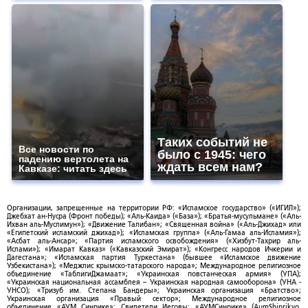
Таких событий не
Все новости по
было с 1945: чего
падению вертолета на
ждать всем нам?
Кавказе: читать здесь
Организации, запрещенные на территории РФ: «Исламское государство» («ИГИЛ»);
Джебхат ан-Нусра (Фронт победы); «Аль-Каида» («База»); «Братья-мусульмане» («Аль-
Ихван аль-Муслимун»); «Движение Талибан»; «Священная война» («Аль-Джихад» или
«Египетский исламский джихад»); «Исламская группа» («Аль-Гамаа аль-Исламия»);
«Асбат аль-Ансар»; «Партия исламского освобождения» («Хизбут-Тахрир аль-
Ислами»); «Имарат Кавказ» («Кавказский Эмират»); «Конгресс народов Ичкерии и
Дагестана»; «Исламская партия Туркестана» (бывшее «Исламское движение
Узбекистана»); «Меджлис крымско-татарского народа»; Международное религиозное
объединение «ТаблигиДжамаат»; «Украинская повстанческая армия» (УПА);
«Украинская национальная ассамблея – Украинская народная самооборона» (УНА -
УНСО); «Тризуб им. Степана Бандеры»; Украинская организация «Братство»;
Украинская организация «Правый сектор»; Международное религиозное
объединение «АУМ Синрике»; Свидетели Иеговы; «АУМСинрике» (AumShinrikyo,