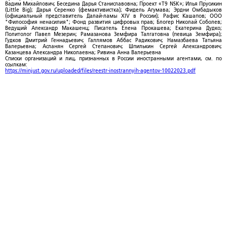
Вадим Михайлович; Беседина Дарья Станиславовна; Проект «T9 NSK»; Илья Прусикин
(Little Big); Дарья Серенко (фемактивистка); Фидель Агумава; Эрдни Омбадыков
(официальный представитель Далай-ламы XIV в России); Рафис Кашапов; ООО
"Философия ненасилия"; Фонд развития цифровых прав; Блогер Николай Соболев;
Ведущий Александр Макашенц; Писатель Елена Прокашева; Екатерина Дудко;
Политолог Павел Мезерин; Рамазанова Земфира Талгатовна (певица Земфира);
Гудков Дмитрий Геннадьевич; Галлямов Аббас Радикович; Намазбаева Татьяна
Валерьевна; Асланян Сергей Степанович; Шпилькин Сергей Александрович;
Казанцева Александра Николаевна; Ривина Анна Валерьевна
Списки организаций и лиц, признанных в России иностранными агентами, см. по
ссылкам:
https://minjust.gov.ru/uploaded/files/reestr-inostrannyih-agentov-10022023.pdf