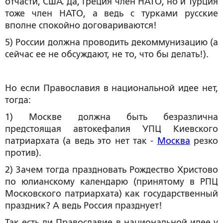
отчасти, США. Да, Греция член НАТО, но и Турция
тоже член НАТО, а ведь с турками русские
вполне спокойно договариваются!
5) России должна проводить декоммунизацию (а
сейчас ее не обсуждают, не то, что бы делать!).
Но
если Православия в национальной идее нет
,
тогда:
1) Москве должна быть безразлична
предстоящая автокефалия УПЦ Киевского
патриархата (а ведь это нет так -
Москва
резко
против).
2) Зачем тогда праздновать Рождество Христово
по юлианскому календарю (принятому в РПЦ
Московского патриархата) как государственный
праздник? А ведь Россия празднует!
Так есть ли Православие в национальной идее у