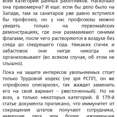
всей категории данных работников. Насколько
она правомерна? И еще: если бы дело было на
Западе, там за санитаров уже давно вступился
бы профсоюз, но у нас профсоюзы можно
увидеть только на первомайских
демонстрациях, где они размахивают синими
флагами, после чего растворяются в воздухе без
следа до следующего года. Никаких стачек и
забастовок они нигде никогда не
организовывают (во всяком случае, об этом не
слышно).
Пока на защите интересов увольняемых стоит
только Трудовой кодекс (не зря РСПП, он же
«профсоюз олигархов», так жаждет заменить
его на свой вариант - ужесточенный). Но не
всех, а только некоторых категорий. В 179-й
статье документа прописано, что иммунитет от
сокращения штатов получают сотрудники,
имеющие двух или более иждивенцев