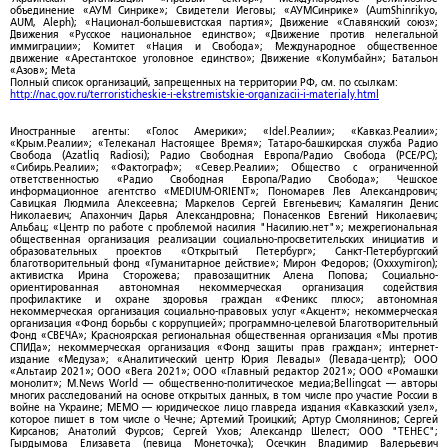
объединение «АУМ Синрике»; Свидетели Иеговы; «АУМСинрике» (AumShinrikyo,
AUM, Aleph); «Национал-большевистская партия»; Движение «Славянский союз»;
Движения «Русское национальное единство»; «Движение против нелегальной
иммиграции»; Комитет «Нация и Свобода»; Международное общественное
движение «Арестантское уголовное единство»; Движение «Колумбайн»; Батальон
«Азов»; Meta
Полный список организаций, запрещенных на территории РФ, см. по ссылкам:
http://nac.gov.ru/terroristicheskie-i-ekstremistskie-organizacii-i-materialy.html
Иностранные агенты: «Голос Америки»; «Idel.Реалии»; «Кавказ.Реалии»;
«Крым.Реалии»; «Телеканал Настоящее Время»; Татаро-башкирская служба Радио
Свобода (Azatliq Radiosi); Радио Свободная Европа/Радио Свобода (PCE/PC);
«Сибирь.Реалии»; «Фактограф»; «Север.Реалии»; Общество с ограниченной
ответственностью «Радио Свободная Европа/Радио Свобода»; Чешское
информационное агентство «MEDIUM-ORIENT»; Пономарев Лев Александрович;
Савицкая Людмила Алексеевна; Маркелов Сергей Евгеньевич; Камалягин Денис
Николаевич; Апахончич Дарья Александровна; Понасенков Евгений Николаевич;
Альбац; «Центр по работе с проблемой насилия "Насилию.нет"»; межрегиональная
общественная организация реализации социально-просветительских инициатив и
образовательных проектов «Открытый Петербург»; Санкт-Петербургский
благотворительный фонд «Гуманитарное действие»; Мирон Федоров; (Oxxxymiron);
активистка Ирина Сторожева; правозащитник Алена Попова; Социально-
ориентированная автономная некоммерческая организация содействия
профилактике и охране здоровья граждан «Феникс плюс»; автономная
некоммерческая организация социально-правовых услуг «Акцент»; некоммерческая
организация «Фонд борьбы с коррупцией»; программно-целевой Благотворительный
Фонд «СВЕЧА»; Красноярская региональная общественная организация «Мы против
СПИДа»; некоммерческая организация «Фонд защиты прав граждан»; интернет-
издание «Медуза»; «Аналитический центр Юрия Левады» (Левада-центр); ООО
«Альтаир 2021»; ООО «Вега 2021»; ООО «Главный редактор 2021»; ООО «Ромашки
монолит»; M.News World — общественно-политическое медиа;Bellingcat — авторы
многих расследований на основе открытых данных, в том числе про участие России в
войне на Украине; МЕМО — юридическое лицо главреда издания «Кавказский узел»,
которое пишет в том числе о Чечне; Артемий Троицкий; Артур Смолянинов; Сергей
Кирсанов; Анатолий Фурсов; Сергей Ухов; Александр Шелест; ООО "ТЕНЕС";
Гырдымова Елизавета (певица Монеточка); Осечкин Владимир Валерьевич