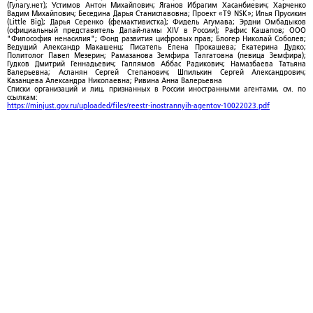
(Гулагу.нет); Устимов Антон Михайлович; Яганов Ибрагим Хасанбиевич; Харченко
Вадим Михайлович; Беседина Дарья Станиславовна; Проект «T9 NSK»; Илья Прусикин
(Little Big); Дарья Серенко (фемактивистка); Фидель Агумава; Эрдни Омбадыков
(официальный представитель Далай-ламы XIV в России); Рафис Кашапов; ООО
"Философия ненасилия"; Фонд развития цифровых прав; Блогер Николай Соболев;
Ведущий Александр Макашенц; Писатель Елена Прокашева; Екатерина Дудко;
Политолог Павел Мезерин; Рамазанова Земфира Талгатовна (певица Земфира);
Гудков Дмитрий Геннадьевич; Галлямов Аббас Радикович; Намазбаева Татьяна
Валерьевна; Асланян Сергей Степанович; Шпилькин Сергей Александрович;
Казанцева Александра Николаевна; Ривина Анна Валерьевна
Списки организаций и лиц, признанных в России иностранными агентами, см. по
ссылкам:
https://minjust.gov.ru/uploaded/files/reestr-inostrannyih-agentov-10022023.pdf