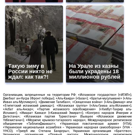
Такую зиму в
На Урале из казны
России никто не
были украдены 18
ждал: как так?!
миллионов рублей
Организации, запрещенные на территории РФ: «Исламское государство» («ИГИЛ»);
Джебхат ан-Нусра (Фронт победы); «Аль-Каида» («База»); «Братья-мусульмане» («Аль-
Ихван аль-Муслимун»); «Движение Талибан»; «Священная война» («Аль-Джихад» или
«Египетский исламский джихад»); «Исламская группа» («Аль-Гамаа аль-Исламия»);
«Асбат аль-Ансар»; «Партия исламского освобождения» («Хизбут-Тахрир аль-
Ислами»); «Имарат Кавказ» («Кавказский Эмират»); «Конгресс народов Ичкерии и
Дагестана»; «Исламская партия Туркестана» (бывшее «Исламское движение
Узбекистана»); «Меджлис крымско-татарского народа»; Международное религиозное
объединение «ТаблигиДжамаат»; «Украинская повстанческая армия» (УПА);
«Украинская национальная ассамблея – Украинская народная самооборона» (УНА -
УНСО); «Тризуб им. Степана Бандеры»; Украинская организация «Братство»;
Украинская организация «Правый сектор»; Международное религиозное