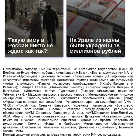
Такую зиму в
На Урале из казны
России никто не
были украдены 18
ждал: как так?!
миллионов рублей
Организации, запрещенные на территории РФ: «Исламское государство» («ИГИЛ»);
Джебхат ан-Нусра (Фронт победы); «Аль-Каида» («База»); «Братья-мусульмане» («Аль-
Ихван аль-Муслимун»); «Движение Талибан»; «Священная война» («Аль-Джихад» или
«Египетский исламский джихад»); «Исламская группа» («Аль-Гамаа аль-Исламия»);
«Асбат аль-Ансар»; «Партия исламского освобождения» («Хизбут-Тахрир аль-
Ислами»); «Имарат Кавказ» («Кавказский Эмират»); «Конгресс народов Ичкерии и
Дагестана»; «Исламская партия Туркестана» (бывшее «Исламское движение
Узбекистана»); «Меджлис крымско-татарского народа»; Международное религиозное
объединение «ТаблигиДжамаат»; «Украинская повстанческая армия» (УПА);
«Украинская национальная ассамблея – Украинская народная самооборона» (УНА -
УНСО); «Тризуб им. Степана Бандеры»; Украинская организация «Братство»;
Украинская организация «Правый сектор»; Международное религиозное
объединение «АУМ Синрике»; Свидетели Иеговы; «АУМСинрике» (AumShinrikyo,
AUM, Aleph); «Национал-большевистская партия»; Движение «Славянский союз»;
Движения «Русское национальное единство»; «Движение против нелегальной
иммиграции»; Комитет «Нация и Свобода»; Международное общественное
движение «Арестантское уголовное единство»; Движение «Колумбайн»; Батальон
«Азов»; Meta
Полный список организаций, запрещенных на территории РФ, см. по ссылкам: