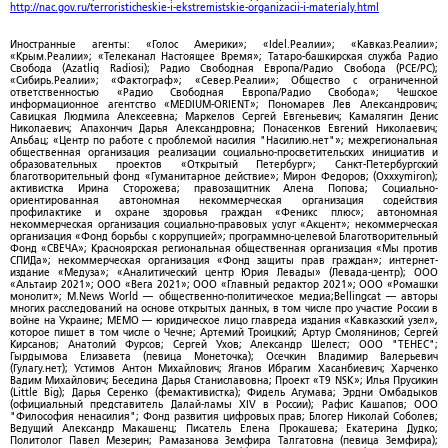
http://nac.gov.ru/terroristicheskie-i-ekstremistskie-organizacii-i-materialy.html
Иностранные агенты: «Голос Америки»; «Idel.Реалии»; «Кавказ.Реалии»;
«Крым.Реалии»; «Телеканал Настоящее Время»; Татаро-башкирская служба Радио
Свобода (Azatliq Radiosi); Радио Свободная Европа/Радио Свобода (PCE/PC);
«Сибирь.Реалии»; «Фактограф»; «Север.Реалии»; Общество с ограниченной
ответственностью «Радио Свободная Европа/Радио Свобода»; Чешское
информационное агентство «MEDIUM-ORIENT»; Пономарев Лев Александрович;
Савицкая Людмила Алексеевна; Маркелов Сергей Евгеньевич; Камалягин Денис
Николаевич; Апахончич Дарья Александровна; Понасенков Евгений Николаевич;
Альбац; «Центр по работе с проблемой насилия "Насилию.нет"»; межрегиональная
общественная организация реализации социально-просветительских инициатив и
образовательных проектов «Открытый Петербург»; Санкт-Петербургский
благотворительный фонд «Гуманитарное действие»; Мирон Федоров; (Oxxxymiron);
активистка Ирина Сторожева; правозащитник Алена Попова; Социально-
ориентированная автономная некоммерческая организация содействия
профилактике и охране здоровья граждан «Феникс плюс»; автономная
некоммерческая организация социально-правовых услуг «Акцент»; некоммерческая
организация «Фонд борьбы с коррупцией»; программно-целевой Благотворительный
Фонд «СВЕЧА»; Красноярская региональная общественная организация «Мы против
СПИДа»; некоммерческая организация «Фонд защиты прав граждан»; интернет-
издание «Медуза»; «Аналитический центр Юрия Левады» (Левада-центр); ООО
«Альтаир 2021»; ООО «Вега 2021»; ООО «Главный редактор 2021»; ООО «Ромашки
монолит»; M.News World — общественно-политическое медиа;Bellingcat — авторы
многих расследований на основе открытых данных, в том числе про участие России в
войне на Украине; МЕМО — юридическое лицо главреда издания «Кавказский узел»,
которое пишет в том числе о Чечне; Артемий Троицкий; Артур Смолянинов; Сергей
Кирсанов; Анатолий Фурсов; Сергей Ухов; Александр Шелест; ООО "ТЕНЕС";
Гырдымова Елизавета (певица Монеточка); Осечкин Владимир Валерьевич
(Гулагу.нет); Устимов Антон Михайлович; Яганов Ибрагим Хасанбиевич; Харченко
Вадим Михайлович; Беседина Дарья Станиславовна; Проект «T9 NSK»; Илья Прусикин
(Little Big); Дарья Серенко (фемактивистка); Фидель Агумава; Эрдни Омбадыков
(официальный представитель Далай-ламы XIV в России); Рафис Кашапов; ООО
"Философия ненасилия"; Фонд развития цифровых прав; Блогер Николай Соболев;
Ведущий Александр Макашенц; Писатель Елена Прокашева; Екатерина Дудко;
Политолог Павел Мезерин; Рамазанова Земфира Талгатовна (певица Земфира);