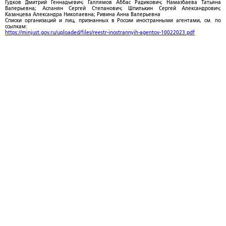
Гудков Дмитрий Геннадьевич; Галлямов Аббас Радикович; Намазбаева Татьяна
Валерьевна; Асланян Сергей Степанович; Шпилькин Сергей Александрович;
Казанцева Александра Николаевна; Ривина Анна Валерьевна
Списки организаций и лиц, признанных в России иностранными агентами, см. по
ссылкам:
https://minjust.gov.ru/uploaded/files/reestr-inostrannyih-agentov-10022023.pdf