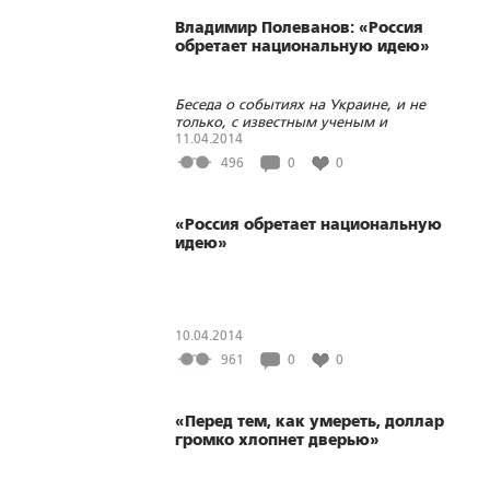
Владимир Полеванов: «Россия
обретает национальную идею»
Беседа о событиях на Украине, и не
только, с известным ученым и
общественным деятелем, бывшим
11.04.2014
заместителем председателя
496
0
0
правительства России
«Россия обретает национальную
идею»
10.04.2014
961
0
0
«Перед тем, как умереть, доллар
громко хлопнет дверью»