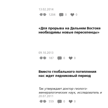
13.02.2014
1204
0
0
«Для прорыва на Дальнем Востоке
необходимы новые переселенцы»
09.10.2013
187
0
0
Вместо глобального потепления
нас ждет ледниковый период
Так утверждает доктор геолого-
минералогических наук, исследователь и
путешественник Владимир Полеванов
20.07.2011
559
0
0