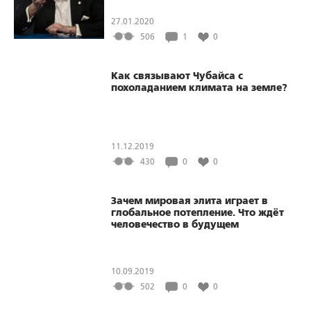
27.01.2020
506
1
0
Как связывают Чубайса с
похоладанием климата на земле?
11.12.2019
430
0
0
Зачем мировая элита играет в
глобальное потепление. Что ждёт
человечество в будущем
10.09.2019
502
0
0