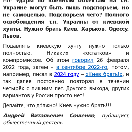
Но!
Удары по военным объектам на т.н.
Украине могут быть лишь подспорьем, но
не самоцелью. Подспорьем чего? Полного
освобождения т.н. Украины от киевской
хунты. Нужно брать Киев, Харьков, Одессу,
Львов.
Подавлять киевскую хунту нужно только
полностью. Никаких «остатков» и
компромиссов. Об этом
говорил
26 февраля
2022 года, затем –
в сентябре 2022-го
, потом,
например, писал в
2024 году
–
«Киев брать!»
, и
так далее постоянно повторял в течении
четырёх с лишним лет. Другого выхода, других
вариантов у России просто нет!
Делайте, что дóлжно! Киев нужно брать!!!
Андрей Витальевич Сошенко
, публицист,
общественный деятель