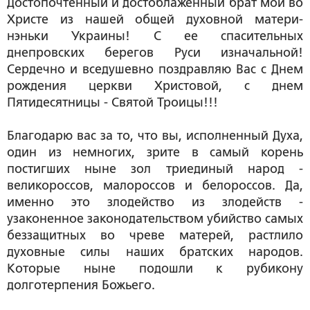
Достопочтенный и достоблаженный брат мой во
Христе из нашей общей духовной матери-
нэньки Украины! С ее спасительных
днепровских берегов Руси изначальной!
Сердечно и вседушевно поздравляю Вас с Днем
рождения церкви Христовой, с днем
Пятидесятницы - Святой Троицы!!!
Благодарю вас за то, что вы, исполненный Духа,
один из немногих, зрите в самый корень
постигших ныне зол триединый народ -
великороссов, малороссов и белороссов. Да,
именно это злодейство из злодейств -
узаконенное законодательством убийство самых
беззащитных во чреве матерей, растлило
духовные силы наших братских народов.
Которые ныне подошли к рубикону
долготерпения Божьего.