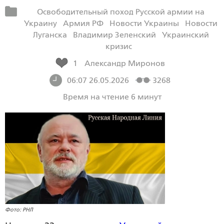
Освободительный поход Русской армии на
Украину
Армия РФ
Новости Украины
Новости
Луганска
Владимир Зеленский
Украинский
кризис
1
Александр Миронов
06:07 26.05.2026
3268
Время на чтение 6 минут
Фото: РНЛ