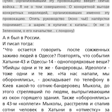
Путин (организовавший эту провокацию) введёт сейчас
войска... Я не о том совершенно. О конкретной выгоде
конкретных недолюдей, организовавших именно эту
провокацию. Опять руководство (ясно чьё) напёрстки
поднимает.... а шарик в кулачке к каталы... (я не о
Зеленском, о его начальстве... с лондону)
А я был в России.
И писал тогда:
"Что остается говорить после сожженных
заживо людей в Одессе? Повторять, что события
Хатыни-43 и Одессы-14 - однопорядковые вещи?
Убийцы одни и те же - бандеровцы. Идеологи -
тоже одни и те же. «На нас напали, мы
оборонялись», - докладывает по телефону в
Киев какой-то сотник-бандеровец Мыкола, до
этого стрелявший по людям, выпрыгивающим
из окон горящего здания. Также «оборонялись»
в 43-м «коллеги» Мыколы, расстреляв и спалив
сотни человек в Хатыни в «отместку» за