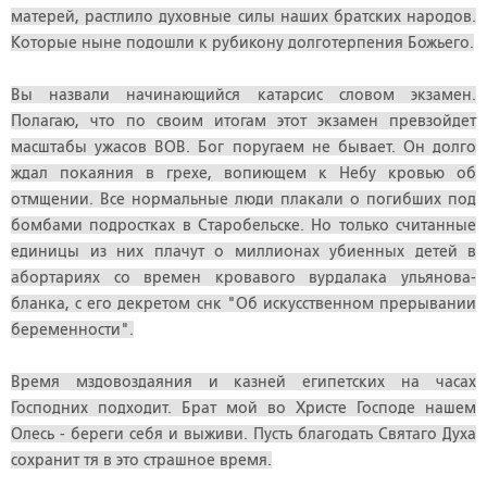
матерей, растлило духовные силы наших братских народов.
Которые ныне подошли к рубикону долготерпения Божьего.
Вы назвали начинающийся катарсис словом экзамен.
Полагаю, что по своим итогам этот экзамен превзойдет
масштабы ужасов ВОВ. Бог поругаем не бывает. Он долго
ждал покаяния в грехе, вопиющем к Небу кровью об
отмщении. Все нормальные люди плакали о погибших под
бомбами подростках в Старобельске. Но только считанные
единицы из них плачут о миллионах убиенных детей в
абортариях со времен кровавого вурдалака ульянова-
бланка, с его декретом снк "Об искусственном прерывании
беременности".
Время мздовоздаяния и казней египетских на часах
Господних подходит. Брат мой во Христе Господе нашем
Олесь - береги себя и выживи. Пусть благодать Святаго Духа
сохранит тя в это страшное время.