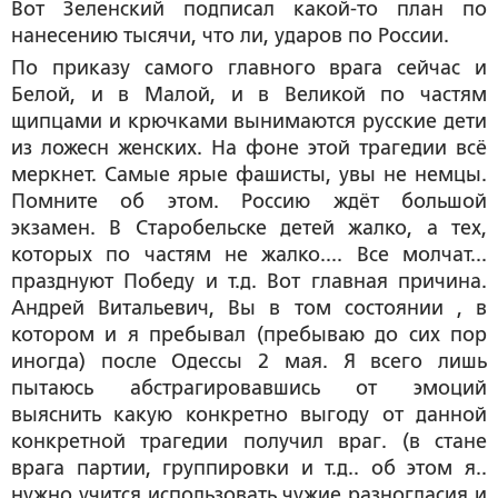
Вот Зеленский подписал какой-то план по
нанесению тысячи, что ли, ударов по России.
По приказу самого главного врага сейчас и
Белой, и в Малой, и в Великой по частям
щипцами и крючками вынимаются русские дети
из ложесн женских. На фоне этой трагедии всё
меркнет. Самые ярые фашисты, увы не немцы.
Помните об этом. Россию ждёт большой
экзамен. В Старобельске детей жалко, а тех,
которых по частям не жалко.... Все молчат...
празднуют Победу и т.д. Вот главная причина.
Андрей Витальевич, Вы в том состоянии , в
котором и я пребывал (пребываю до сих пор
иногда) после Одессы 2 мая. Я всего лишь
пытаюсь абстрагировавшись от эмоций
выяснить какую конкретно выгоду от данной
конкретной трагедии получил враг. (в стане
врага партии, группировки и т.д.. об этом я..
нужно учится использовать чужие разногласия и