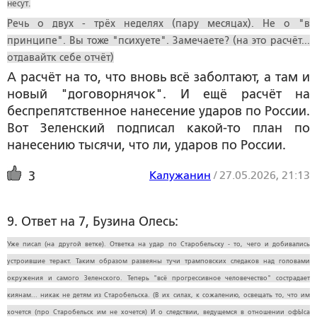
несут.
Речь о двух - трёх неделях (пару месяцах). Не о "в
принципе". Вы тоже "психуете". Замечаете? (на это расчёт...
отдавайтк себе отчёт)
А расчёт на то, что вновь всё заболтают, а там и
новый "договорнячок". И ещё расчёт на
беспрепятственное нанесение ударов по России.
Вот Зеленский подписал какой-то план по
нанесению тысячи, что ли, ударов по России.
Калужанин
/
27.05.2026, 21:13
3
9. Ответ на 7, Бузина Олесь:
Уже писал (на другой ветке). Ответка на удар по Старобельску - то, чего и добивались
устроившие теракт. Таким образом развеяны тучи трамповских следаков над головами
окружения и самого Зеленского. Теперь "всё прогрессивное человечество" сострадает
киянам... никак не детям из Старобельска. (В их силах, к сожалению, освещать то, что им
хочется (про Старобельск им не хочется) И о следствии, ведущемся в отношении офЫса