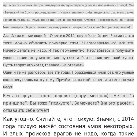
прЭзидента - молчёк. (я про западную в первую очередь (а наша - попугайчик) прессу). Фсё
- Зеленский не боится расследования.... Наши стенания и слёзы не должны омрачать разум.
Звучит на грани цинизма. Но не цинизм. Точно говорю. Ответка - несвоевременная. Нужно
было выждать. Не дать Зеленскому выкрутиться. Теперь он "на коне" (я о расследовании)...
Ага. А сожжение людей в Одессе в 2014 году и бездействие России на это
тоже можно объяснить примерно этим. "Несвоевременно" всё это.
Ничего делать не надо. И так перманентно. Расслабьтесь и получайте
удовольствие от уничтожения русских и беснования киевской хунты.
Пусть творят что хотят, главное - не отвечать.
Одни и те же разговоры все эти годы. Поражаешься иной раз, что умные
люди несут чушь на эту тему. Причём вчера ещё не несли, а сегодня уже
несут.
Речь о двух - трёх неделях (пару месяцах). Не о "в
принципе". Вы тоже "психуете". Замечаете? (на это расчёт...
отдавайтк себе отчёт)
Как угодно. Считайте, что психую. Значит, с 2014
года психую насчёт состояния умов некоторых.
И злых происков врагов не надо, когда такие