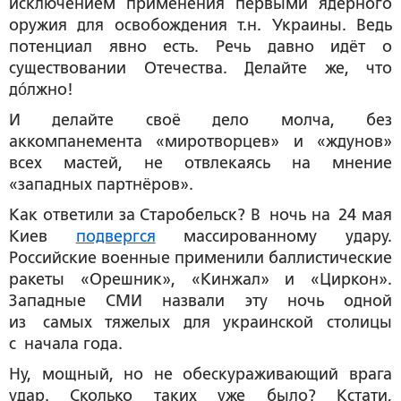
исключением применения первыми ядерного
оружия для освобождения т.н. Украины. Ведь
потенциал явно есть. Речь давно идёт о
существовании Отечества. Делайте же, что
дóлжно!
И делайте своё дело молча, без
аккомпанемента «миротворцев» и «ждунов»
всех мастей, не отвлекаясь на мнение
«западных партнёров».
Как ответили за Старобельск? В ночь на 24 мая
Киев
подвергся
массированному удару.
Российские военные применили баллистические
ракеты «Орешник», «Кинжал» и «Циркон».
Западные СМИ назвали эту ночь одной
из самых тяжелых для украинской столицы
с начала года.
Ну, мощный, но не обескураживающий врага
удар. Сколько таких уже было? Кстати,