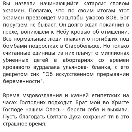
Вы назвали начинающийся катарсис словом
экзамен. Полагаю, что по своим итогам этот
экзамен превзойдет масштабы ужасов ВОВ. Бог
поругаем не бывает. Он долго ждал покаяния в
грехе, вопиющем к Небу кровью об отмщении.
Все нормальные люди плакали о погибших под
бомбами подростках в Старобельске. Но только
считанные единицы из них плачут о миллионах
убиенных детей в абортариях со времен
кровавого вурдалака ульянова- бланка, с его
декретом снк "Об искусственном прерывании
беременности".
Время мздовоздаяния и казней египетских на
часах Господних подходит. Брат мой во Христе
Господе нашем Олесь - береги себя и выживи.
Пусть благодать Святаго Духа сохранит тя в это
страшное время.