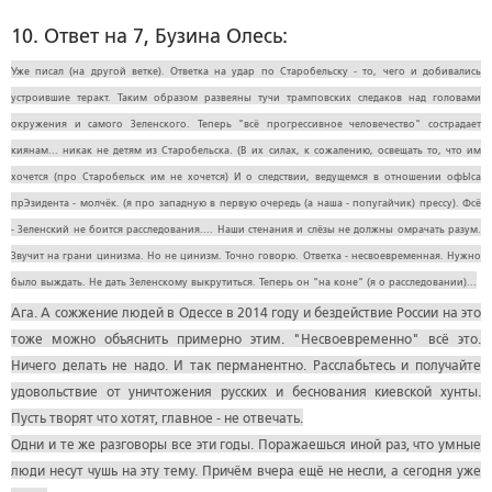
10. Ответ на 7, Бузина Олесь:
Уже писал (на другой ветке). Ответка на удар по Старобельску - то, чего и добивались
устроившие теракт. Таким образом развеяны тучи трамповских следаков над головами
окружения и самого Зеленского. Теперь "всё прогрессивное человечество" сострадает
киянам... никак не детям из Старобельска. (В их силах, к сожалению, освещать то, что им
хочется (про Старобельск им не хочется) И о следствии, ведущемся в отношении офЫса
прЭзидента - молчёк. (я про западную в первую очередь (а наша - попугайчик) прессу). Фсё
- Зеленский не боится расследования.... Наши стенания и слёзы не должны омрачать разум.
Звучит на грани цинизма. Но не цинизм. Точно говорю. Ответка - несвоевременная. Нужно
было выждать. Не дать Зеленскому выкрутиться. Теперь он "на коне" (я о расследовании)...
Ага. А сожжение людей в Одессе в 2014 году и бездействие России на это
тоже можно объяснить примерно этим. "Несвоевременно" всё это.
Ничего делать не надо. И так перманентно. Расслабьтесь и получайте
удовольствие от уничтожения русских и беснования киевской хунты.
Пусть творят что хотят, главное - не отвечать.
Одни и те же разговоры все эти годы. Поражаешься иной раз, что умные
люди несут чушь на эту тему. Причём вчера ещё не несли, а сегодня уже