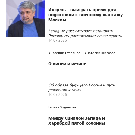
Их цель – выиграть время для
подготовки к военному шантажу
Москвы
Запад не рассчитывает остановить
Россию, он рассчитывает ее замедлить
14.07.2026
493
0
0
Анатолий Степанов
Анатолий Филатов
О линии и истине
Об образе будущего России и пути
движения к нему
10.07.2026
858
15
0
Галина Чудинова
Между Сциллой Запада и
Харибдой пятой колонны