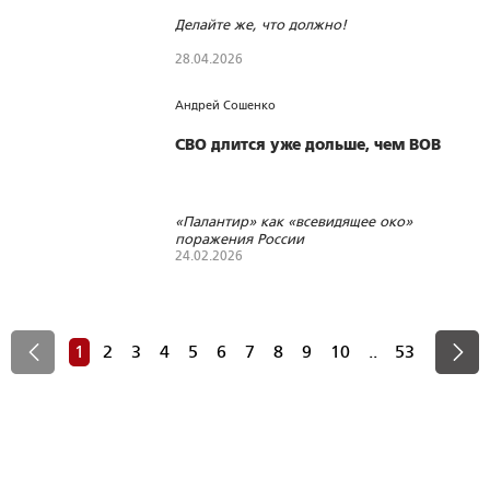
Делайте же, что должно!
28.04.2026
1336
7
3
Андрей Сошенко
СВО длится уже дольше, чем ВОВ
«Палантир» как «всевидящее око»
поражения России
24.02.2026
2076
4
1
1
2
3
4
5
6
7
8
9
10
..
53