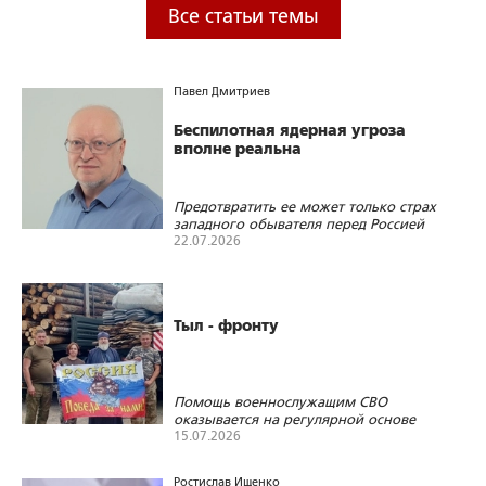
Все статьи темы
Павел Дмитриев
Беспилотная ядерная угроза
вполне реальна
Предотвратить ее может только страх
западного обывателя перед Россией
22.07.2026
293
1
0
Тыл - фронту
Помощь военнослужащим СВО
оказывается на регулярной основе
жителями Калязинского округа
15.07.2026
212
0
0
Ростислав Ищенко