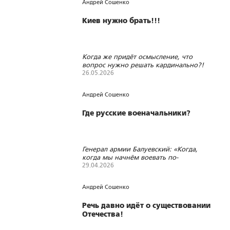
Андрей Сошенко
Киев нужно брать!!!
Когда же придёт осмысление, что
вопрос нужно решать кардинально?!
26.05.2026
3265
17
1
Андрей Сошенко
Где русские военачальники?
Генерал армии Балуевский: «Когда,
когда мы начнём воевать по-
настоящему?!»
29.04.2026
1897
5
3
Андрей Сошенко
Речь давно идёт о существовании
Отечества!