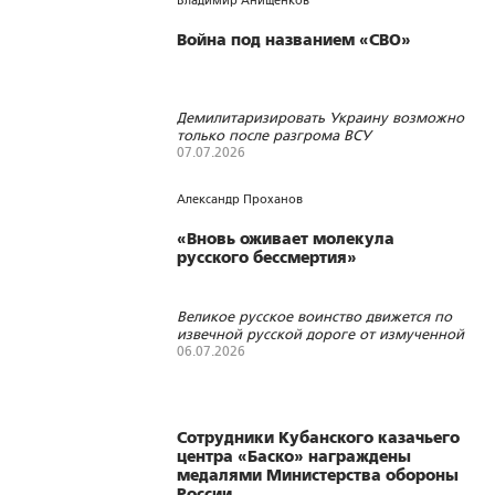
Владимир Анищенков
симметрично
Война под названием «СВО»
Демилитаризировать Украину возможно
только после разгрома ВСУ
07.07.2026
504
3
0
Александр Проханов
«Вновь оживает молекула
русского бессмертия»
Великое русское воинство движется по
извечной русской дороге от измученной
дымами и пожарами земли к Царствию
06.07.2026
Небесному
178
1
0
Сотрудники Кубанского казачьего
центра «Баско» награждены
медалями Министерства обороны
России