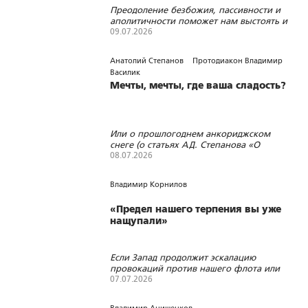
Преодоление безбожия, пассивности и
аполитичности поможет нам выстоять и
победить
09.07.2026
338
2
0
Анатолий Степанов
Протодиакон Владимир
Василик
Мечты, мечты, где ваша сладость?
Или о прошлогоднем анкориджском
снеге (о статьях А.Д. Степанова «О
похабном мире»)
08.07.2026
1689
51
1
Владимир Корнилов
«Предел нашего терпения вы уже
нащупали»
Если Запад продолжит эскалацию
провокаций против нашего флота или
иностранных судов, мешая морской
07.07.2026
торговле России, то в конце концов у
265
0
0
нас всегда есть возможность ответить и