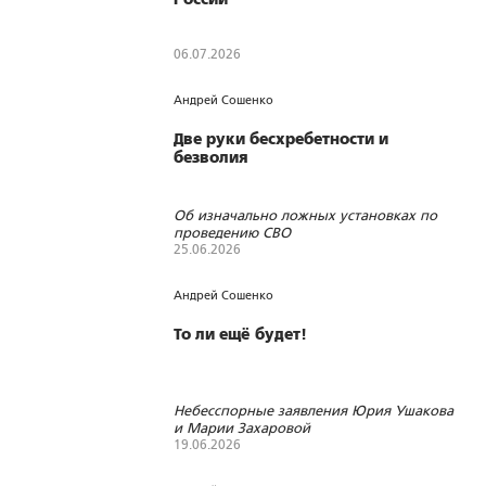
06.07.2026
38
0
0
Андрей Сошенко
Две руки бесхребетности и
безволия
Об изначально ложных установках по
проведению СВО
25.06.2026
2143
10
1
Андрей Сошенко
То ли ещё будет!
Небесспорные заявления Юрия Ушакова
и Марии Захаровой
19.06.2026
2327
14
2