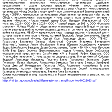
ориентированная автономная некоммерческая организация содействия
профилактике и охране здоровья граждан «Феникс плюс»; автономная
некоммерческая организация социально-правовых услуг «Акцент»; некоммерческая
организация «Фонд борьбы с коррупцией»; программно-целевой Благотворительный
Фонд «СВЕЧА»; Красноярская региональная общественная организация «Мы против
СПИДа»; некоммерческая организация «Фонд защиты прав граждан»; интернет-
издание «Медуза»; «Аналитический центр Юрия Левады» (Левада-центр); ООО
«Альтаир 2021»; ООО «Вега 2021»; ООО «Главный редактор 2021»; ООО «Ромашки
монолит»; M.News World — общественно-политическое медиа;Bellingcat — авторы
многих расследований на основе открытых данных, в том числе про участие России в
войне на Украине; МЕМО — юридическое лицо главреда издания «Кавказский узел»,
которое пишет в том числе о Чечне; Артемий Троицкий; Артур Смолянинов; Сергей
Кирсанов; Анатолий Фурсов; Сергей Ухов; Александр Шелест; ООО "ТЕНЕС";
Гырдымова Елизавета (певица Монеточка); Осечкин Владимир Валерьевич
(Гулагу.нет); Устимов Антон Михайлович; Яганов Ибрагим Хасанбиевич; Харченко
Вадим Михайлович; Беседина Дарья Станиславовна; Проект «T9 NSK»; Илья Прусикин
(Little Big); Дарья Серенко (фемактивистка); Фидель Агумава; Эрдни Омбадыков
(официальный представитель Далай-ламы XIV в России); Рафис Кашапов; ООО
"Философия ненасилия"; Фонд развития цифровых прав; Блогер Николай Соболев;
Ведущий Александр Макашенц; Писатель Елена Прокашева; Екатерина Дудко;
Политолог Павел Мезерин; Рамазанова Земфира Талгатовна (певица Земфира);
Гудков Дмитрий Геннадьевич; Галлямов Аббас Радикович; Намазбаева Татьяна
Валерьевна; Асланян Сергей Степанович; Шпилькин Сергей Александрович;
Казанцева Александра Николаевна; Ривина Анна Валерьевна
Списки организаций и лиц, признанных в России иностранными агентами, см. по
ссылкам:
https://minjust.gov.ru/uploaded/files/reestr-inostrannyih-agentov-10022023.pdf