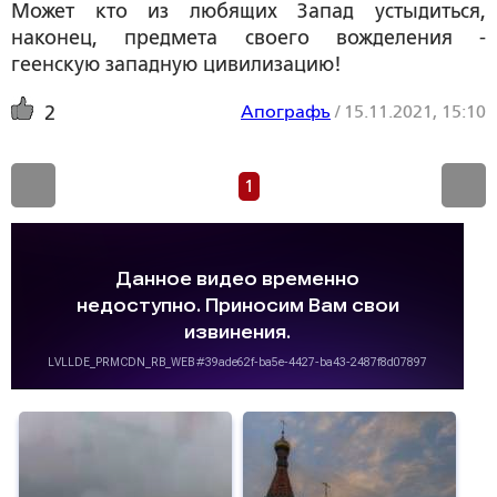
Может кто из любящих Запад устыдиться,
наконец, предмета своего вожделения -
геенскую западную цивилизацию!
Апографъ
/
15.11.2021, 15:10
2
1