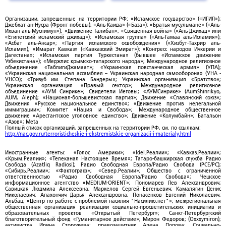
Организации, запрещенные на территории РФ: «Исламское государство» («ИГИЛ»);
Джебхат ан-Нусра (Фронт победы); «Аль-Каида» («База»); «Братья-мусульмане» («Аль-
Ихван аль-Муслимун»); «Движение Талибан»; «Священная война» («Аль-Джихад» или
«Египетский исламский джихад»); «Исламская группа» («Аль-Гамаа аль-Исламия»);
«Асбат аль-Ансар»; «Партия исламского освобождения» («Хизбут-Тахрир аль-
Ислами»); «Имарат Кавказ» («Кавказский Эмират»); «Конгресс народов Ичкерии и
Дагестана»; «Исламская партия Туркестана» (бывшее «Исламское движение
Узбекистана»); «Меджлис крымско-татарского народа»; Международное религиозное
объединение «ТаблигиДжамаат»; «Украинская повстанческая армия» (УПА);
«Украинская национальная ассамблея – Украинская народная самооборона» (УНА -
УНСО); «Тризуб им. Степана Бандеры»; Украинская организация «Братство»;
Украинская организация «Правый сектор»; Международное религиозное
объединение «АУМ Синрике»; Свидетели Иеговы; «АУМСинрике» (AumShinrikyo,
AUM, Aleph); «Национал-большевистская партия»; Движение «Славянский союз»;
Движения «Русское национальное единство»; «Движение против нелегальной
иммиграции»; Комитет «Нация и Свобода»; Международное общественное
движение «Арестантское уголовное единство»; Движение «Колумбайн»; Батальон
«Азов»; Meta
Полный список организаций, запрещенных на территории РФ, см. по ссылкам:
http://nac.gov.ru/terroristicheskie-i-ekstremistskie-organizacii-i-materialy.html
Иностранные агенты: «Голос Америки»; «Idel.Реалии»; «Кавказ.Реалии»;
«Крым.Реалии»; «Телеканал Настоящее Время»; Татаро-башкирская служба Радио
Свобода (Azatliq Radiosi); Радио Свободная Европа/Радио Свобода (PCE/PC);
«Сибирь.Реалии»; «Фактограф»; «Север.Реалии»; Общество с ограниченной
ответственностью «Радио Свободная Европа/Радио Свобода»; Чешское
информационное агентство «MEDIUM-ORIENT»; Пономарев Лев Александрович;
Савицкая Людмила Алексеевна; Маркелов Сергей Евгеньевич; Камалягин Денис
Николаевич; Апахончич Дарья Александровна; Понасенков Евгений Николаевич;
Альбац; «Центр по работе с проблемой насилия "Насилию.нет"»; межрегиональная
общественная организация реализации социально-просветительских инициатив и
образовательных проектов «Открытый Петербург»; Санкт-Петербургский
благотворительный фонд «Гуманитарное действие»; Мирон Федоров; (Oxxxymiron);
активистка Ирина Сторожева; правозащитник Алена Попова; Социально-