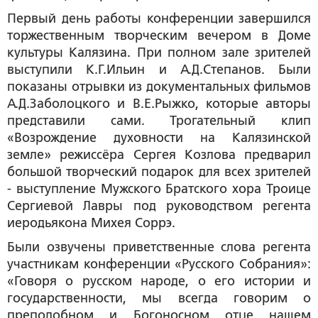
Первый день работы конференции завершился
торжественным творческим вечером в Доме
культуры Калязина.
При полном зале зрителей
выступили К.Г.Ильин и А.Д.Степанов. Были
показаны отрывки из документальных фильмов
А.Д.Заболоцкого и В.Е.Рыжко, которые авторы
представили сами. Трогательный клип
«Возрождение духовности на Калязинской
земле» режиссёра Сергея Козлова предварил
большой творческий подарок для всех зрителей
- выступление Мужского Братского хора Троице
Сергиевой Лавры под руководством регента
иеродьякона Михея Соррэ.
Были озвучены приветственные слова регента
участникам конференции «Русского Собрания»:
«
Говоря о русском народе, о его истории и
государственности, мы всегда говорим о
преподобном и Богоносном отце нашем