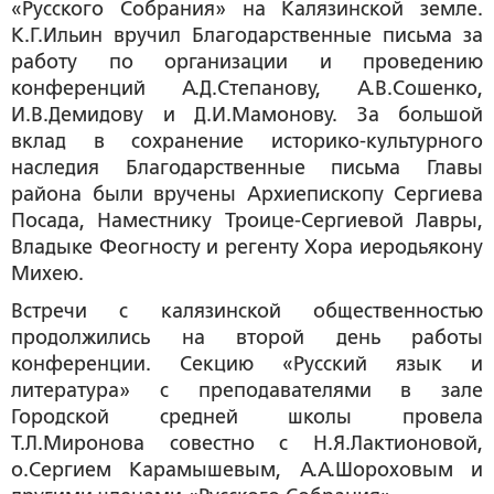
«Русского Собрания» на Калязинской земле.
К.Г.Ильин вручил Благодарственные письма за
работу по организации и проведению
конференций А.Д.Степанову, А.В.Сошенко,
И.В.Демидову и Д.И.Мамонову. За большой
вклад в сохранение историко-культурного
наследия Благодарственные письма Главы
района были вручены Архиепископу Сергиева
Посада, Наместнику Троице-Сергиевой Лавры,
Владыке Феогносту и регенту Хора иеродьякону
Михею.
Встречи с калязинской общественностью
продолжились на второй день работы
конференции.
Секцию «Русский язык и
литература» с преподавателями в зале
Городской средней школы провела
Т.Л.Миронова совестно с Н.Я.Лактионовой,
о.Сергием Карамышевым, А.А.Шороховым и