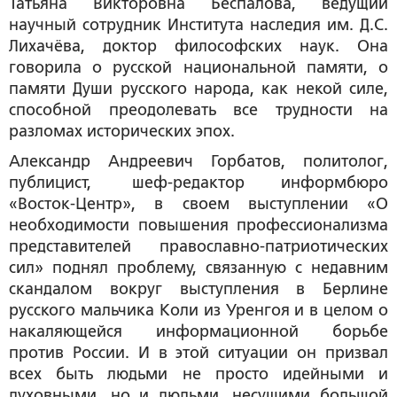
Татьяна Викторовна Беспалова
, ведущий
научный сотрудник Института наследия им. Д.С.
Лихачёва, доктор философских наук. Она
говорила о русской национальной памяти, о
памяти Души русского народа, как некой силе,
способной преодолевать все трудности на
разломах исторических эпох.
Александр Андреевич Горбатов
, политолог,
публицист, шеф-редактор информбюро
«Восток-Центр», в своем выступлении «О
необходимости повышения профессионализма
представителей православно-патриотических
сил» поднял проблему, связанную с недавним
скандалом вокруг выступления в Берлине
русского мальчика Коли из Уренгоя и в целом о
накаляющейся информационной борьбе
против России. И в этой ситуации он призвал
всех быть людьми не просто идейными и
духовными, но и людьми, несущими большой