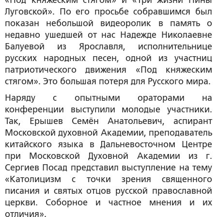
«Под княжеским стягом» и «Три жизни Нины
Луговской». По его просьбе собравшимся был
показан небольшой видеоролик в память о
недавно ушедшей от нас Надежде Николаевне
Балуевой из Ярославля, исполнительнице
русских народных песен, одной из участниц
патриотического движения «Под княжеским
стягом». Это большая потеря для Русского мира.
Наряду с опытными ораторами на
конференции выступили молодые участники.
Так,
Ерышев Семён Анатольевич
, аспирант
Московской духовной Академии, преподаватель
китайского языка в Дальневосточном Центре
при Московской Духовной Академии из г.
Сергиев Посад представил выступление на тему
«Католицизм с точки зрения священного
писания и святых отцов русской православной
церкви. Соборное и частное мнения и их
отличия».