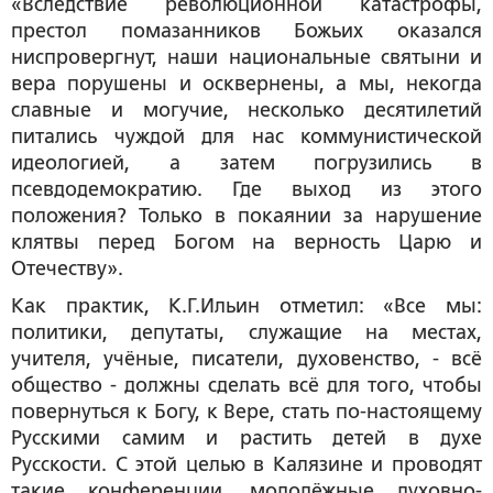
«
Вследствие революционной катастрофы,
престол помазанников Божьих оказался
ниспровергнут, наши национальные святыни и
вера порушены и осквернены, а мы, некогда
славные и могучие, несколько десятилетий
питались чуждой для нас коммунистической
идеологией, а затем погрузились в
псевдодемократию. Где выход из этого
положения? Только в покаянии за нарушение
клятвы перед Богом на верность Царю и
Отечеству
».
Как практик, К.Г.Ильин отметил: «
Все мы:
политики, депутаты, служащие на местах,
учителя, учёные, писатели, духовенство, - всё
общество - должны сделать всё для того, чтобы
повернуться к Богу, к Вере, стать по-настоящему
Русскими самим и растить детей в духе
Русскости. С этой целью в Калязине и проводят
такие конференции, молодёжные духовно-