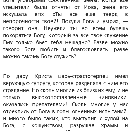
Бога уговорами собственной жены. Когда все
утешители были отняты от Иова, жена его
искушала его: «Ты все еще тверд в
непорочности твоей! Похули Бога и умри», —
говорит она. Неужели ты во всем будешь
покоряться Богу, Который за все твое служение
Ему только бьет тебя нещадно? Разве можно
такого Бога любить и благословлять, разве
можно такому Богу служить?
По дару Христа царь-страстотерпец имел
верующую супругу, которая разделяла с ним его
страдание. Но сколь многие из близких ему, и не
только высокопоставленные чиновники,
оказались предателями! Сколь многие у нас
отреклись от Бога в годы огненных испытаний,
и много было таких, кто выступил с хулой на
Бога, с кощунством, разрушая храмы и