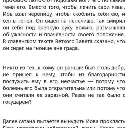
проказою лютою от подошвы ноги его по самое
темя его. Вместо того, чтобы лечить свои язвы,
Иов взял черепицу, чтобы скоблить себя ею, и
сел в пепел. Он сидел на пепелище. Так смирил
он себя под крепкую руку Божию, размышляя
об ужасности и плачевности своего положения.
В славянском тексте Ветхого Завета сказано, что
он сидел на гноище вне града.
Никто из тех, к кому он раньше был столь добр,
не пришел к нему, чтобы из благодарности
послужить ему в его несчастье — потому что
болезнь его была отвратительна или потому что
они считали ее заразной. Разве не так было с
государем?
Далее сатана пытается вынудить Иова проклясть