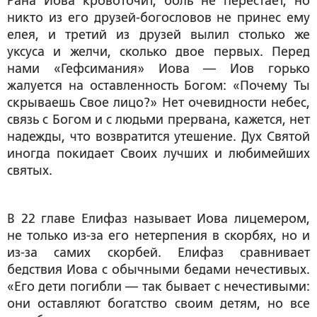
Рана Иова кровоточит, боль не перестает, но
никто из его друзей-богословов не принес ему
елея, и третий из друзей вылил столько же
уксуса и желчи, сколько двое первых. Перед
нами «Гефсимания» Иова — Иов горько
жалуется на оставленность Богом: «Почему Ты
скрываешь Свое лицо?» Нет очевидности небес,
связь с Богом и с людьми прервана, кажется, нет
надежды, что возвратится утешение. Дух Святой
иногда покидает Своих лучших и любимейших
святых.
В 22 главе Елифаз называет Иова лицемером,
не только из-за его нетерпения в скорбях, но и
из-за самих скорбей. Елифаз сравнивает
бедствия Иова с обычными бедами нечестивых.
«Его дети погибли — так бывает с нечестивыми:
они оставляют богатство своим детям, но все