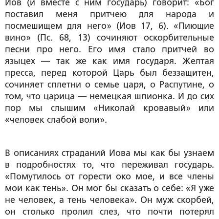
Иов (и вместе с ним государь) говорит: «Бог
поставил меня притчею для народа и
посмешищем для него» (Иов 17, 6). «Пиющие
вино» (Пс. 68, 13) сочиняют оскорбительные
песни про него. Его имя стало притчей во
языцех — так же как имя государя. Желтая
пресса, перед которой Царь был беззащитен,
сочиняет сплетни о семье царя, о Распутине, о
том, что царица — немецкая шпионка. И до сих
пор мы слышим «Николай кровавый» или
«человек слабой воли».
В описаниях страданий Иова мы как бы узнаем
в подробностях то, что переживал государь.
«Помутилось от горести око мое, и все члены
мои как тень». Он мог бы сказать о себе: «Я уже
не человек, а тень человека». Он муж скорбей,
он столько пролил слез, что почти потерял