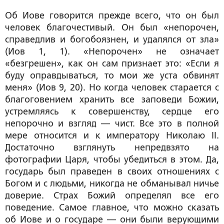
Об Иове говорится прежде всего, что он был
человек благочестивый. Он был «непорочен,
справедлив и богобоязнен, и удалялся от зла»
(Иов 1, 1). «Непорочен» не означает
«безгрешен», как он сам признает это: «Если я
буду оправдываться, то мои же уста обвинят
меня» (Иов 9, 20). Но когда человек старается с
благоговением хранить все заповеди Божии,
устремляясь к совершенству, сердце его
непорочно и взгляд — чист. Все это в полной
мере относится и к императору Николаю II.
Достаточно взглянуть непредвзято на
фотографии Царя, чтобы убедиться в этом. Да,
государь был праведен в своих отношениях с
Богом и с людьми, никогда не обманывал ничье
доверие. Страх Божий определял все его
поведение. Самое главное, что можно сказать
об Иове и о государе — они были верующими