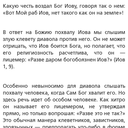
Какую честь воздал Бог Иову, говоря так о нем:
«Вот Мой раб Иов, нет такого как он на земле»!
В ответ на Божию похвалу Иова мы слышим
злую клевету диавола против него. Он не может
отрицать, что Иов боится Бога, но полагает, что
его религиозность расчетлива, что он —
лицемер: «Разве даром богобоязнен Иов?» (Иов
1, 9).
Особенно невыносимо для диавола слышать
похвалу человека, когда Сам Бог хвалит его. Но
здесь речь идет об особом человеке. Как хитро
он называет его лицемером, не утверждая
прямо, но только вопрошая: «Разве это не так?»
Это обычная манера клеветников, завистников,
злоязычных — предполагать что-либо в форме