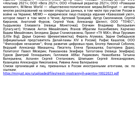
«Альтаир 2021»; ООО «Вега 2021»; ООО «Главный редактор 2021»; ООО «Ромашки
монолит»; M.News World — общественно-политическое медиа;Bellingcat — авторы
многих расследований на основе открытых данных, в том числе про участие России в
войне на Украине; МЕМО — юридическое лицо главреда издания «Кавказский узел»,
которое пишет в том числе о Чечне; Артемий Троицкий; Артур Смолянинов; Сергей
Кирсанов; Анатолий Фурсов; Сергей Ухов; Александр Шелест; ООО "ТЕНЕС";
Гырдымова Елизавета (певица Монеточка); Осечкин Владимир Валерьевич
(Гулагу.нет); Устимов Антон Михайлович; Яганов Ибрагим Хасанбиевич; Харченко
Вадим Михайлович; Беседина Дарья Станиславовна; Проект «T9 NSK»; Илья Прусикин
(Little Big); Дарья Серенко (фемактивистка); Фидель Агумава; Эрдни Омбадыков
(официальный представитель Далай-ламы XIV в России); Рафис Кашапов; ООО
"Философия ненасилия"; Фонд развития цифровых прав; Блогер Николай Соболев;
Ведущий Александр Макашенц; Писатель Елена Прокашева; Екатерина Дудко;
Политолог Павел Мезерин; Рамазанова Земфира Талгатовна (певица Земфира);
Гудков Дмитрий Геннадьевич; Галлямов Аббас Радикович; Намазбаева Татьяна
Валерьевна; Асланян Сергей Степанович; Шпилькин Сергей Александрович;
Казанцева Александра Николаевна; Ривина Анна Валерьевна
Списки организаций и лиц, признанных в России иностранными агентами, см. по
ссылкам:
https://minjust.gov.ru/uploaded/files/reestr-inostrannyih-agentov-10022023.pdf