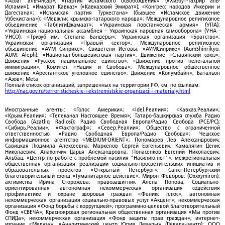
«Асбат аль-Ансар»; «Партия исламского освобождения» («Хизбут-Тахрир аль-
Ислами»); «Имарат Кавказ» («Кавказский Эмират»); «Конгресс народов Ичкерии и
Дагестана»; «Исламская партия Туркестана» (бывшее «Исламское движение
Узбекистана»); «Меджлис крымско-татарского народа»; Международное религиозное
объединение «ТаблигиДжамаат»; «Украинская повстанческая армия» (УПА);
«Украинская национальная ассамблея – Украинская народная самооборона» (УНА -
УНСО); «Тризуб им. Степана Бандеры»; Украинская организация «Братство»;
Украинская организация «Правый сектор»; Международное религиозное
объединение «АУМ Синрике»; Свидетели Иеговы; «АУМСинрике» (AumShinrikyo,
AUM, Aleph); «Национал-большевистская партия»; Движение «Славянский союз»;
Движения «Русское национальное единство»; «Движение против нелегальной
иммиграции»; Комитет «Нация и Свобода»; Международное общественное
движение «Арестантское уголовное единство»; Движение «Колумбайн»; Батальон
«Азов»; Meta
Полный список организаций, запрещенных на территории РФ, см. по ссылкам:
http://nac.gov.ru/terroristicheskie-i-ekstremistskie-organizacii-i-materialy.html
Иностранные агенты: «Голос Америки»; «Idel.Реалии»; «Кавказ.Реалии»;
«Крым.Реалии»; «Телеканал Настоящее Время»; Татаро-башкирская служба Радио
Свобода (Azatliq Radiosi); Радио Свободная Европа/Радио Свобода (PCE/PC);
«Сибирь.Реалии»; «Фактограф»; «Север.Реалии»; Общество с ограниченной
ответственностью «Радио Свободная Европа/Радио Свобода»; Чешское
информационное агентство «MEDIUM-ORIENT»; Пономарев Лев Александрович;
Савицкая Людмила Алексеевна; Маркелов Сергей Евгеньевич; Камалягин Денис
Николаевич; Апахончич Дарья Александровна; Понасенков Евгений Николаевич;
Альбац; «Центр по работе с проблемой насилия "Насилию.нет"»; межрегиональная
общественная организация реализации социально-просветительских инициатив и
образовательных проектов «Открытый Петербург»; Санкт-Петербургский
благотворительный фонд «Гуманитарное действие»; Мирон Федоров; (Oxxxymiron);
активистка Ирина Сторожева; правозащитник Алена Попова; Социально-
ориентированная автономная некоммерческая организация содействия
профилактике и охране здоровья граждан «Феникс плюс»; автономная
некоммерческая организация социально-правовых услуг «Акцент»; некоммерческая
организация «Фонд борьбы с коррупцией»; программно-целевой Благотворительный
Фонд «СВЕЧА»; Красноярская региональная общественная организация «Мы против
СПИДа»; некоммерческая организация «Фонд защиты прав граждан»; интернет-
издание «Медуза»; «Аналитический центр Юрия Левады» (Левада-центр); ООО