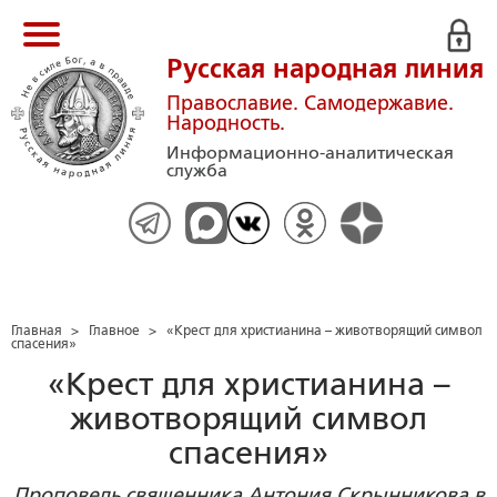
Русская народная линия
Православие. Самодержавие.
Народность.
Информационно-аналитическая
служба
Главная
>
Главное
>
«Крест для христианина – животворящий символ
спасения»
«Крест для христианина –
животворящий символ
спасения»
Проповедь священника Антония Скрынникова в