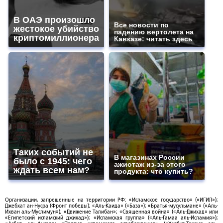
В ОАЭ произошло
Все новости по
жестокое убийство
падению вертолета на
криптомиллионера
Кавказе: читать здесь
Таких событий не
В магазинах России
было с 1945: чего
ажиотаж из-за этого
ждать всем нам?
продукта: что купить?
Организации, запрещенные на территории РФ: «Исламское государство» («ИГИЛ»);
Джебхат ан-Нусра (Фронт победы); «Аль-Каида» («База»); «Братья-мусульмане» («Аль-
Ихван аль-Муслимун»); «Движение Талибан»; «Священная война» («Аль-Джихад» или
«Египетский исламский джихад»); «Исламская группа» («Аль-Гамаа аль-Исламия»);