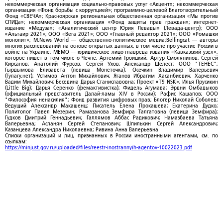
некоммерческая организация социально-правовых услуг «Акцент»; некоммерческая
организация «Фонд борьбы с коррупцией»; программно-целевой Благотворительный
Фонд «СВЕЧА»; Красноярская региональная общественная организация «Мы против
СПИДа»; некоммерческая организация «Фонд защиты прав граждан»; интернет-
издание «Медуза»; «Аналитический центр Юрия Левады» (Левада-центр); ООО
«Альтаир 2021»; ООО «Вега 2021»; ООО «Главный редактор 2021»; ООО «Ромашки
монолит»; M.News World — общественно-политическое медиа;Bellingcat — авторы
многих расследований на основе открытых данных, в том числе про участие России в
войне на Украине; МЕМО — юридическое лицо главреда издания «Кавказский узел»,
которое пишет в том числе о Чечне; Артемий Троицкий; Артур Смолянинов; Сергей
Кирсанов; Анатолий Фурсов; Сергей Ухов; Александр Шелест; ООО "ТЕНЕС";
Гырдымова Елизавета (певица Монеточка); Осечкин Владимир Валерьевич
(Гулагу.нет); Устимов Антон Михайлович; Яганов Ибрагим Хасанбиевич; Харченко
Вадим Михайлович; Беседина Дарья Станиславовна; Проект «T9 NSK»; Илья Прусикин
(Little Big); Дарья Серенко (фемактивистка); Фидель Агумава; Эрдни Омбадыков
(официальный представитель Далай-ламы XIV в России); Рафис Кашапов; ООО
"Философия ненасилия"; Фонд развития цифровых прав; Блогер Николай Соболев;
Ведущий Александр Макашенц; Писатель Елена Прокашева; Екатерина Дудко;
Политолог Павел Мезерин; Рамазанова Земфира Талгатовна (певица Земфира);
Гудков Дмитрий Геннадьевич; Галлямов Аббас Радикович; Намазбаева Татьяна
Валерьевна; Асланян Сергей Степанович; Шпилькин Сергей Александрович;
Казанцева Александра Николаевна; Ривина Анна Валерьевна
Списки организаций и лиц, признанных в России иностранными агентами, см. по
ссылкам:
https://minjust.gov.ru/uploaded/files/reestr-inostrannyih-agentov-10022023.pdf