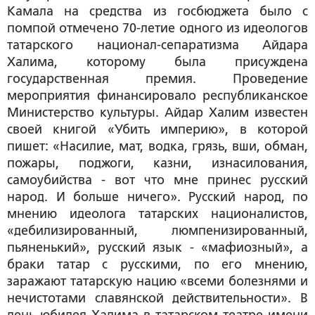
Камала на средства из госбюджета было с
помпой отмечено 70-летие одного из идеологов
татарского национал-сепаратизма Айдара
Халима, которому была присуждена
государственная премия. Проведение
мероприятия финансировало республиканское
Министерство культуры. Айдар Халим известен
своей книгой «Убить империю», в которой
пишет: «Насилие, мат, водка, грязь, вши, обман,
пожары, поджоги, казни, изнасилования,
самоубийства - вот что мне принес русский
народ. И больше ничего». Русский народ, по
мнению идеолога татарских националистов,
«дебилизированный, люмпенизированный,
пьяненький», русский язык - «мафиозный», а
браки татар с русскими, по его мнению,
заражают татарскую нацию «всеми болезнями и
нечистотами славянской действительности». В