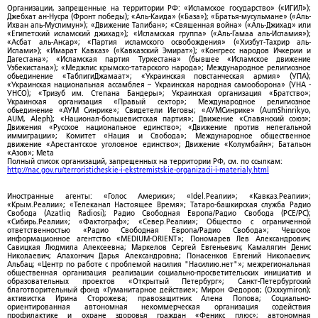
Организации, запрещенные на территории РФ: «Исламское государство» («ИГИЛ»);
Джебхат ан-Нусра (Фронт победы); «Аль-Каида» («База»); «Братья-мусульмане» («Аль-
Ихван аль-Муслимун»); «Движение Талибан»; «Священная война» («Аль-Джихад» или
«Египетский исламский джихад»); «Исламская группа» («Аль-Гамаа аль-Исламия»);
«Асбат аль-Ансар»; «Партия исламского освобождения» («Хизбут-Тахрир аль-
Ислами»); «Имарат Кавказ» («Кавказский Эмират»); «Конгресс народов Ичкерии и
Дагестана»; «Исламская партия Туркестана» (бывшее «Исламское движение
Узбекистана»); «Меджлис крымско-татарского народа»; Международное религиозное
объединение «ТаблигиДжамаат»; «Украинская повстанческая армия» (УПА);
«Украинская национальная ассамблея – Украинская народная самооборона» (УНА -
УНСО); «Тризуб им. Степана Бандеры»; Украинская организация «Братство»;
Украинская организация «Правый сектор»; Международное религиозное
объединение «АУМ Синрике»; Свидетели Иеговы; «АУМСинрике» (AumShinrikyo,
AUM, Aleph); «Национал-большевистская партия»; Движение «Славянский союз»;
Движения «Русское национальное единство»; «Движение против нелегальной
иммиграции»; Комитет «Нация и Свобода»; Международное общественное
движение «Арестантское уголовное единство»; Движение «Колумбайн»; Батальон
«Азов»; Meta
Полный список организаций, запрещенных на территории РФ, см. по ссылкам:
http://nac.gov.ru/terroristicheskie-i-ekstremistskie-organizacii-i-materialy.html
Иностранные агенты: «Голос Америки»; «Idel.Реалии»; «Кавказ.Реалии»;
«Крым.Реалии»; «Телеканал Настоящее Время»; Татаро-башкирская служба Радио
Свобода (Azatliq Radiosi); Радио Свободная Европа/Радио Свобода (PCE/PC);
«Сибирь.Реалии»; «Фактограф»; «Север.Реалии»; Общество с ограниченной
ответственностью «Радио Свободная Европа/Радио Свобода»; Чешское
информационное агентство «MEDIUM-ORIENT»; Пономарев Лев Александрович;
Савицкая Людмила Алексеевна; Маркелов Сергей Евгеньевич; Камалягин Денис
Николаевич; Апахончич Дарья Александровна; Понасенков Евгений Николаевич;
Альбац; «Центр по работе с проблемой насилия "Насилию.нет"»; межрегиональная
общественная организация реализации социально-просветительских инициатив и
образовательных проектов «Открытый Петербург»; Санкт-Петербургский
благотворительный фонд «Гуманитарное действие»; Мирон Федоров; (Oxxxymiron);
активистка Ирина Сторожева; правозащитник Алена Попова; Социально-
ориентированная автономная некоммерческая организация содействия
профилактике и охране здоровья граждан «Феникс плюс»; автономная