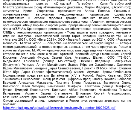
общественная организация реализации социально-просветительских инициатив и
образовательных проектов «Открытый Петербург»; Санкт-Петербургский
благотворительный фонд «Гуманитарное действие»; Мирон Федоров; (Oxxxymiron);
активистка Ирина Сторожева; правозащитник Алена Попова; Социально-
ориентированная автономная некоммерческая организация содействия
профилактике и охране здоровья граждан «Феникс плюс»; автономная
некоммерческая организация социально-правовых услуг «Акцент»; некоммерческая
организация «Фонд борьбы с коррупцией»; программно-целевой Благотворительный
Фонд «СВЕЧА»; Красноярская региональная общественная организация «Мы против
СПИДа»; некоммерческая организация «Фонд защиты прав граждан»; интернет-
издание «Медуза»; «Аналитический центр Юрия Левады» (Левада-центр); ООО
«Альтаир 2021»; ООО «Вега 2021»; ООО «Главный редактор 2021»; ООО «Ромашки
монолит»; M.News World — общественно-политическое медиа;Bellingcat — авторы
многих расследований на основе открытых данных, в том числе про участие России в
войне на Украине; МЕМО — юридическое лицо главреда издания «Кавказский узел»,
которое пишет в том числе о Чечне; Артемий Троицкий; Артур Смолянинов; Сергей
Кирсанов; Анатолий Фурсов; Сергей Ухов; Александр Шелест; ООО "ТЕНЕС";
Гырдымова Елизавета (певица Монеточка); Осечкин Владимир Валерьевич
(Гулагу.нет); Устимов Антон Михайлович; Яганов Ибрагим Хасанбиевич; Харченко
Вадим Михайлович; Беседина Дарья Станиславовна; Проект «T9 NSK»; Илья Прусикин
(Little Big); Дарья Серенко (фемактивистка); Фидель Агумава; Эрдни Омбадыков
(официальный представитель Далай-ламы XIV в России); Рафис Кашапов; ООО
"Философия ненасилия"; Фонд развития цифровых прав; Блогер Николай Соболев;
Ведущий Александр Макашенц; Писатель Елена Прокашева; Екатерина Дудко;
Политолог Павел Мезерин; Рамазанова Земфира Талгатовна (певица Земфира);
Гудков Дмитрий Геннадьевич; Галлямов Аббас Радикович; Намазбаева Татьяна
Валерьевна; Асланян Сергей Степанович; Шпилькин Сергей Александрович;
Казанцева Александра Николаевна; Ривина Анна Валерьевна
Списки организаций и лиц, признанных в России иностранными агентами, см. по
ссылкам:
https://minjust.gov.ru/uploaded/files/reestr-inostrannyih-agentov-10022023.pdf