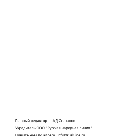
Главный редактор — А.Д.Степанов
Учредитель ООО "Русская народная линия"
Пишите нам по адресу
info@ruskline.ru