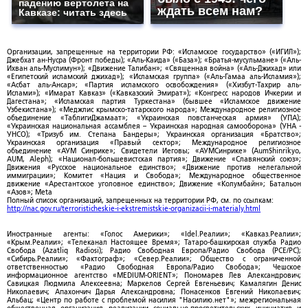
падению вертолета на
ждать всем нам?
Кавказе: читать здесь
Организации, запрещенные на территории РФ: «Исламское государство» («ИГИЛ»);
Джебхат ан-Нусра (Фронт победы); «Аль-Каида» («База»); «Братья-мусульмане» («Аль-
Ихван аль-Муслимун»); «Движение Талибан»; «Священная война» («Аль-Джихад» или
«Египетский исламский джихад»); «Исламская группа» («Аль-Гамаа аль-Исламия»);
«Асбат аль-Ансар»; «Партия исламского освобождения» («Хизбут-Тахрир аль-
Ислами»); «Имарат Кавказ» («Кавказский Эмират»); «Конгресс народов Ичкерии и
Дагестана»; «Исламская партия Туркестана» (бывшее «Исламское движение
Узбекистана»); «Меджлис крымско-татарского народа»; Международное религиозное
объединение «ТаблигиДжамаат»; «Украинская повстанческая армия» (УПА);
«Украинская национальная ассамблея – Украинская народная самооборона» (УНА -
УНСО); «Тризуб им. Степана Бандеры»; Украинская организация «Братство»;
Украинская организация «Правый сектор»; Международное религиозное
объединение «АУМ Синрике»; Свидетели Иеговы; «АУМСинрике» (AumShinrikyo,
AUM, Aleph); «Национал-большевистская партия»; Движение «Славянский союз»;
Движения «Русское национальное единство»; «Движение против нелегальной
иммиграции»; Комитет «Нация и Свобода»; Международное общественное
движение «Арестантское уголовное единство»; Движение «Колумбайн»; Батальон
«Азов»; Meta
Полный список организаций, запрещенных на территории РФ, см. по ссылкам:
http://nac.gov.ru/terroristicheskie-i-ekstremistskie-organizacii-i-materialy.html
Иностранные агенты: «Голос Америки»; «Idel.Реалии»; «Кавказ.Реалии»;
«Крым.Реалии»; «Телеканал Настоящее Время»; Татаро-башкирская служба Радио
Свобода (Azatliq Radiosi); Радио Свободная Европа/Радио Свобода (PCE/PC);
«Сибирь.Реалии»; «Фактограф»; «Север.Реалии»; Общество с ограниченной
ответственностью «Радио Свободная Европа/Радио Свобода»; Чешское
информационное агентство «MEDIUM-ORIENT»; Пономарев Лев Александрович;
Савицкая Людмила Алексеевна; Маркелов Сергей Евгеньевич; Камалягин Денис
Николаевич; Апахончич Дарья Александровна; Понасенков Евгений Николаевич;
Альбац; «Центр по работе с проблемой насилия "Насилию.нет"»; межрегиональная