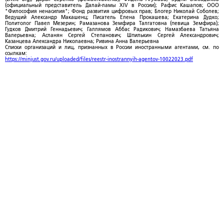
(официальный представитель Далай-ламы XIV в России); Рафис Кашапов; ООО
"Философия ненасилия"; Фонд развития цифровых прав; Блогер Николай Соболев;
Ведущий Александр Макашенц; Писатель Елена Прокашева; Екатерина Дудко;
Политолог Павел Мезерин; Рамазанова Земфира Талгатовна (певица Земфира);
Гудков Дмитрий Геннадьевич; Галлямов Аббас Радикович; Намазбаева Татьяна
Валерьевна; Асланян Сергей Степанович; Шпилькин Сергей Александрович;
Казанцева Александра Николаевна; Ривина Анна Валерьевна
Списки организаций и лиц, признанных в России иностранными агентами, см. по
ссылкам:
https://minjust.gov.ru/uploaded/files/reestr-inostrannyih-agentov-10022023.pdf