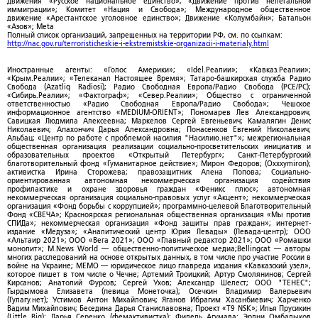
Движения «Русское национальное единство»; «Движение против нелегальной
иммиграции»; Комитет «Нация и Свобода»; Международное общественное
движение «Арестантское уголовное единство»; Движение «Колумбайн»; Батальон
«Азов»; Meta
Полный список организаций, запрещенных на территории РФ, см. по ссылкам:
http://nac.gov.ru/terroristicheskie-i-ekstremistskie-organizacii-i-materialy.html
Иностранные агенты: «Голос Америки»; «Idel.Реалии»; «Кавказ.Реалии»;
«Крым.Реалии»; «Телеканал Настоящее Время»; Татаро-башкирская служба Радио
Свобода (Azatliq Radiosi); Радио Свободная Европа/Радио Свобода (PCE/PC);
«Сибирь.Реалии»; «Фактограф»; «Север.Реалии»; Общество с ограниченной
ответственностью «Радио Свободная Европа/Радио Свобода»; Чешское
информационное агентство «MEDIUM-ORIENT»; Пономарев Лев Александрович;
Савицкая Людмила Алексеевна; Маркелов Сергей Евгеньевич; Камалягин Денис
Николаевич; Апахончич Дарья Александровна; Понасенков Евгений Николаевич;
Альбац; «Центр по работе с проблемой насилия "Насилию.нет"»; межрегиональная
общественная организация реализации социально-просветительских инициатив и
образовательных проектов «Открытый Петербург»; Санкт-Петербургский
благотворительный фонд «Гуманитарное действие»; Мирон Федоров; (Oxxxymiron);
активистка Ирина Сторожева; правозащитник Алена Попова; Социально-
ориентированная автономная некоммерческая организация содействия
профилактике и охране здоровья граждан «Феникс плюс»; автономная
некоммерческая организация социально-правовых услуг «Акцент»; некоммерческая
организация «Фонд борьбы с коррупцией»; программно-целевой Благотворительный
Фонд «СВЕЧА»; Красноярская региональная общественная организация «Мы против
СПИДа»; некоммерческая организация «Фонд защиты прав граждан»; интернет-
издание «Медуза»; «Аналитический центр Юрия Левады» (Левада-центр); ООО
«Альтаир 2021»; ООО «Вега 2021»; ООО «Главный редактор 2021»; ООО «Ромашки
монолит»; M.News World — общественно-политическое медиа;Bellingcat — авторы
многих расследований на основе открытых данных, в том числе про участие России в
войне на Украине; МЕМО — юридическое лицо главреда издания «Кавказский узел»,
которое пишет в том числе о Чечне; Артемий Троицкий; Артур Смолянинов; Сергей
Кирсанов; Анатолий Фурсов; Сергей Ухов; Александр Шелест; ООО "ТЕНЕС";
Гырдымова Елизавета (певица Монеточка); Осечкин Владимир Валерьевич
(Гулагу.нет); Устимов Антон Михайлович; Яганов Ибрагим Хасанбиевич; Харченко
Вадим Михайлович; Беседина Дарья Станиславовна; Проект «T9 NSK»; Илья Прусикин
(Little Big); Дарья Серенко (фемактивистка); Фидель Агумава; Эрдни Омбадыков