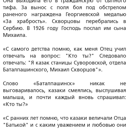
Она выходила его в Гражданскую от сыпного
тифа. За вынос с поля боя под обстрелом
раненого награждена Георгиевской медалью
«За храбрость». Скворцовы перебрались в
Сербию. В 1926 году Господь послал им сына
Михаила.
«С самого детства помню, как меня Отец учил
отвечать на вопрос: "Кто ты?" Следовало
отвечать: "Я казак станицы Суворовской, отдела
Баталпашинского, Михаил Скворцов"».
Слово «Баталпашинск» никак не
выговаривалось, казаки смеялись, выслушивая
малыша, и почти каждый вновь спрашивал:
«Кто ты?»
«С ранних лет помню, что казаки величали Отца
"Батькой" и с каким уважением и любовью они