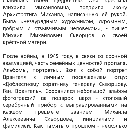
славилась своей щедростью. Она крестила
Михаила Михайловича, подарила икону
Архистратига Михаила, написанную её рукой.
Была «незаурядным художником, скромным,
добрым и отзывчивым человеком», - пишет
Михаил Михайлович Скворцов о своей
крёстной матери.
После войны, в 1945 году, в связи со срочной
эвакуацией, часть семейных ценностей пропала.
Альбомы, портреты... Взял с собой портрет
Врангеля с личным посвящением отцу:
«Доблестному соратнику генералу Скворцову.
Ген. Врангель». Сохранился небольшой альбом
фотографий да подарок царя - столовый
серебряный прибор с выгравированными на
каждом предмете званием Михаила
Алексеевича Скворцова, инициалами и
фамилией. Как память о прошлом - несколько