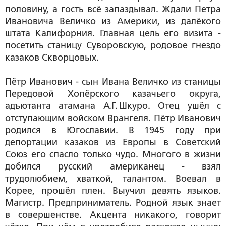
половину, а гость всё запаздывал. Ждали Петра
Ивановича Величко из Америки, из далёкого
штата Калифорния. Главная цель его визита -
посетить станицу Суворовскую, родовое гнездо
казаков Скворцовых.
Пётр Иванович - сын Ивана Величко из станицы
Передовой Хопёрского казачьего округа,
адъютанта атамана А.Г. Шкуро. Отец ушёл с
отступающим войском Врангеля. Пётр Иванович
родился в Югославии. В 1945 году при
депортации казаков из Европы в Советский
Союз его спасло только чудо. Многого в жизни
добился русский американец - взял
трудолюбием, хваткой, талантом. Воевал в
Корее, прошёл плен. Выучил девять языков.
Магистр. Предприниматель. Родной язык знает
в совершенстве. Акцента никакого, говорит