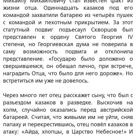
Михаилу Михайловичу стал известен факт из
жизни отца. Одиннадцать казаков под его
командой захватили батарею из четырёх пушек
с командой и пехотным прикрытием. За этот
статутный подвиг подъесаул Скворцов был
представлен к ордену Святого Георгия IV
степени, но Георгиевская дума не поверила в
саму возможность подвига и отклонила
представление. «Государю было доложено о
свершившемся, он обещал лично, при встрече,
наградить Отца, что было для него дороже». Но
встретиться им уже не довелось.
Через много лет отец расскажет сыну, что был с
разъездом казаков в разведке. Выскочив на
холм, случайно оказались перед австрийской
батареей. Считая, что живыми им не уйти, сняв
папаху и перекрестившись, отец повёл казаков в
атаку: «Айда, хлопцы, в Царство Небесное!» И