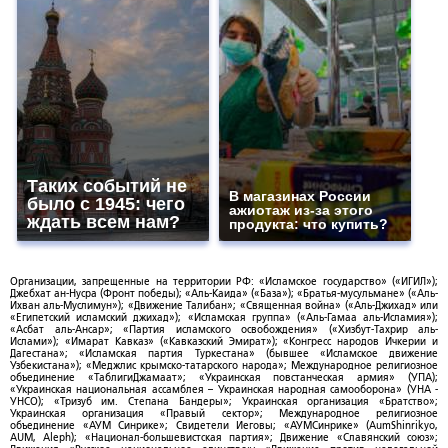
Таких событий не
В магазинах России
было с 1945: чего
ажиотаж из-за этого
ждать всем нам?
продукта: что купить?
Организации, запрещенные на территории РФ: «Исламское государство» («ИГИЛ»);
Джебхат ан-Нусра (Фронт победы); «Аль-Каида» («База»); «Братья-мусульмане» («Аль-
Ихван аль-Муслимун»); «Движение Талибан»; «Священная война» («Аль-Джихад» или
«Египетский исламский джихад»); «Исламская группа» («Аль-Гамаа аль-Исламия»);
«Асбат аль-Ансар»; «Партия исламского освобождения» («Хизбут-Тахрир аль-
Ислами»); «Имарат Кавказ» («Кавказский Эмират»); «Конгресс народов Ичкерии и
Дагестана»; «Исламская партия Туркестана» (бывшее «Исламское движение
Узбекистана»); «Меджлис крымско-татарского народа»; Международное религиозное
объединение «ТаблигиДжамаат»; «Украинская повстанческая армия» (УПА);
«Украинская национальная ассамблея – Украинская народная самооборона» (УНА -
УНСО); «Тризуб им. Степана Бандеры»; Украинская организация «Братство»;
Украинская организация «Правый сектор»; Международное религиозное
объединение «АУМ Синрике»; Свидетели Иеговы; «АУМСинрике» (AumShinrikyo,
AUM, Aleph); «Национал-большевистская партия»; Движение «Славянский союз»;