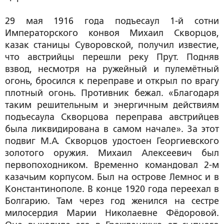
29 мая 1916 года подъесаул 1-й сотни
Императорского конвоя Михаил Скворцов,
казак станицы Суворовской, получил известие,
что австрийцы перешли реку Прут. Подняв
взвод, несмотря на ружейный и пулемётный
огонь, бросился к переправе и открыл по врагу
плотный огонь. Противник бежал. «Благодаря
таким решительным и энергичным действиям
подъесаула Скворцова переправа австрийцев
была ликвидирована в самом начале». За этот
подвиг М.А. Скворцов удостоен Георгиевского
золотого оружия. Михаил Алексеевич был
первопоходником. Временно командовал 2-м
казачьим корпусом. Был на острове Лемнос и в
Константинополе. В конце 1920 года переехал в
Болгарию. Там через год женился на сестре
милосердия Марии Николаевне Фёдоровой.