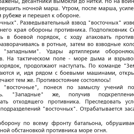
ражены, десантники вымокли до нитки. Но на войн
овершить ночной марш. Утром, после марша, усил
 рубеже и перешел к обороне.
очных". Разведывательный взвод "восточных" изв
него края обороны противника. Подполковник С
ь в боевой порядок, с ходу атаковать против
разворачиваясь в ротные, затем во взводные кол
с "западными". Удары артиллерии обороняю
в. На тактическом поле - море дыма и взрыво
порядок, продолжают наступать. По команде "Зе
аются и, идя рядом с боевыми машинами, откр
чают тем же. Противостояние состоялось!
 "восточные", понеся по замыслу учений по
ать. "Западные" же, получив подкреплен
ать отходящего противника. Преследовать усл
 подразделений "восточных". Отрабатывается зас
 оборону по всему фронту батальона, обрушива
ной обстановкой противника море огня.