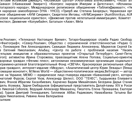
тский исламский джихад»); «Исламская группа» («Аль-Гамаа аль-Исламия»); «Асбат ал
Кавказ» («Кавказский Эмират»); «Конгресс народов Ичкерии и Дагестана»; «Исламск
-татарского народа»; Международное религиозное объединение «ТаблигиДжамаат»; «У
я народная самооборона» (УНА - УНСО); «Тризуб им. Степана Бандеры»; Украинская ор
зное объединение «АУМ Синрике»; Свидетели Иеговы; «АУМСинрике» (AumShinrikyo, AUM
усское национальное единство»; «Движение против нелегальной иммиграции»; Комитет
нство»; Движение «Колумбайн»; Батальон «Азов»; Meta
ым.Реалии»; «Телеканал Настоящее Время»; Татаро-башкирская служба Радио Свобода
; «Фактограф»; «Север.Реалии»; Общество с ограниченной ответственностью «Радио 
; Пономарев Лев Александрович; Савицкая Людмила Алексеевна; Маркелов Сергей Ев
ов Евгений Николаевич; Альбац; «Центр по работе с проблемой насилия "Насили
ельских инициатив и образовательных проектов «Открытый Петербург»; Санкт-Пете
ron); активистка Ирина Сторожева; правозащитник Алена Попова; Социально-ориент
здоровья граждан «Феникс плюс»; автономная некоммерческая организация социально
рограммно-целевой Благотворительный Фонд «СВЕЧА»; Красноярская региональная общ
ав граждан»; интернет-издание «Медуза»; «Аналитический центр Юрия Левады» (Левад
омашки монолит»; M.News World — общественно-политическое медиа;Bellingcat — авто
ойне на Украине; МЕМО — юридическое лицо главреда издания «Кавказский узел», которо
Анатолий Фурсов; Сергей Ухов; Александр Шелест; ООО "ТЕНЕС"; Гырдымова Елизавет
ович; Яганов Ибрагим Хасанбиевич; Харченко Вадим Михайлович; Беседина Дарья Стани
 Фидель Агумава; Эрдни Омбадыков (официальный представитель Далай-ламы XIV в Росси
 Николай Соболев; Ведущий Александр Макашенц; Писатель Елена Прокашева; Екатери
; Гудков Дмитрий Геннадьевич; Галлямов Аббас Радикович; Намазбаева Татьяна Ва
ндра Николаевна; Ривина Анна Валерьевна
ссылкам: