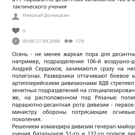
тактического учения
Николай Донюшкин
0
00:00 27.09.2006
174
Осень - не менее жаркая пора для десантн
например, подразделения 106-й воздушно-д
Андрей Сердюков, занимаются сразу на не
полигонах. Разведчики оттачивают боевое м
артиллерийскими дивизионами ВДВ стреляют 
зенитных подразделений на специализирован
же, на расположенном под Рязанью поли
парашютно-десантная рота дивизии - первое
министру обороны потрясающие огневые
поколения.
Решением командира дивизии генерал-майора
учения батальонов 51-го и 137-го полков д