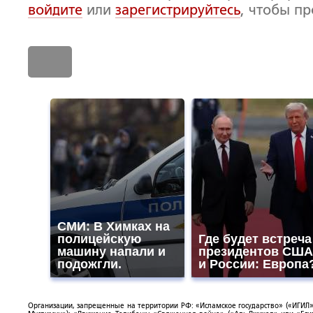
войдите
или
зарегистрируйтесь
, чтобы п
СМИ: В Химках на
полицейскую
Где будет встреча
машину напали и
президентов США
подожгли.
и России: Европа
Организации, запрещенные на территории РФ: «Исламское государство» («ИГИЛ»)