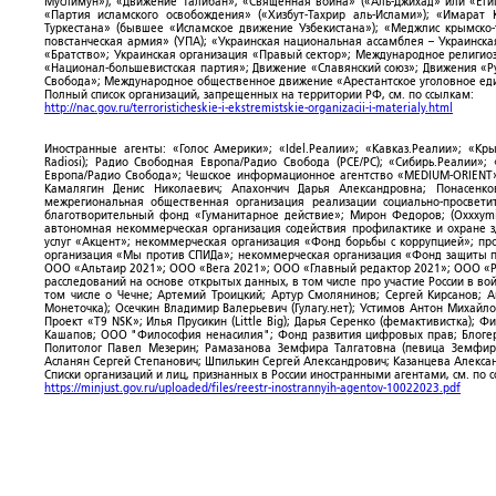
Муслимун»); «Движение Талибан»; «Священная война» («Аль-Джихад» или «Египе
«Партия исламского освобождения» («Хизбут-Тахрир аль-Ислами»); «Имарат 
Туркестана» (бывшее «Исламское движение Узбекистана»); «Меджлис крымско
повстанческая армия» (УПА); «Украинская национальная ассамблея – Украинска
«Братство»; Украинская организация «Правый сектор»; Международное религио
«Национал-большевистская партия»; Движение «Славянский союз»; Движения «Р
Свобода»; Международное общественное движение «Арестантское уголовное еди
Полный список организаций, запрещенных на территории РФ, см. по ссылкам:
http://nac.gov.ru/terroristicheskie-i-ekstremistskie-organizacii-i-materialy.html
Иностранные агенты: «Голос Америки»; «Idel.Реалии»; «Кавказ.Реалии»; «Кр
Radiosi); Радио Свободная Европа/Радио Свобода (PCE/PC); «Сибирь.Реалии»
Европа/Радио Свобода»; Чешское информационное агентство «MEDIUM-ORIENT»
Камалягин Денис Николаевич; Апахончич Дарья Александровна; Понасенк
межрегиональная общественная организация реализации социально-просветит
благотворительный фонд «Гуманитарное действие»; Мирон Федоров; (Oxxxymi
автономная некоммерческая организация содействия профилактике и охране 
услуг «Акцент»; некоммерческая организация «Фонд борьбы с коррупцией»; п
организация «Мы против СПИДа»; некоммерческая организация «Фонд защиты пр
ООО «Альтаир 2021»; ООО «Вега 2021»; ООО «Главный редактор 2021»; ООО «Р
расследований на основе открытых данных, в том числе про участие России в в
том числе о Чечне; Артемий Троицкий; Артур Смолянинов; Сергей Кирсанов; 
Монеточка); Осечкин Владимир Валерьевич (Гулагу.нет); Устимов Антон Михайл
Проект «T9 NSK»; Илья Прусикин (Little Big); Дарья Серенко (фемактивистка);
Кашапов; ООО "Философия ненасилия"; Фонд развития цифровых прав; Блогер
Политолог Павел Мезерин; Рамазанова Земфира Талгатовна (певица Земфира)
Асланян Сергей Степанович; Шпилькин Сергей Александрович; Казанцева Алекса
Списки организаций и лиц, признанных в России иностранными агентами, см. по 
https://minjust.gov.ru/uploaded/files/reestr-inostrannyih-agentov-10022023.pdf