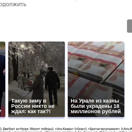
родолжить
Такую зиму в
На Урале из казны
России никто не
были украдены 18
?
ждал: как так?!
миллионов рублей
; Джебхат ан-Нусра (Фронт победы); «Аль-Каида» («База»); «Братья-мусульмане» («Аль-И