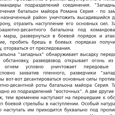
омандиры подразделений соединения. "Западн
ечения батальон майора Романа Серия - по за
назначенный район уничтожить высадившийся д
ону, отразить наступление его основных сил. З
рашютно-десантного батальона под командов
 марш, развернуться в боевой порядок и атак
ние, пробить брешь в боевых порядках получ
, оторваться от преследования.
тальона "западных" обнаруживает высадку перед
обстановку, разведвзвод открывает огонь из
 огнем условно уничтожает передовые 
условно захватив пленного, разведчики "запа
ны вот-вот десантироваться основные силы против
ютно-десантной роты батальона майора Серия. Т
 одно из подразделений "восточных". А две другие
ок, тем временем наступают на перешедшие к об
ап боевой стрельбы в наступлении. Особый натур
то наступать им приходится буквально под прол