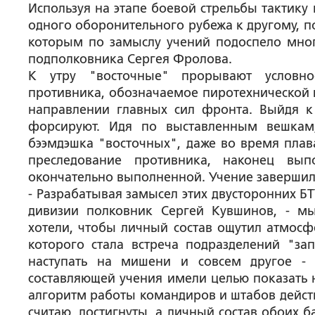
Используя на этапе боевой стрельбы тактику
одного оборонительного рубежа к другому, п
которым по замыслу учений подоспело мног
подполковника Сергея Фролова.
К утру "восточные" прорывают условно
противника, обозначаемое пиротехнической и
направлении главных сил фронта. Выйдя к
форсируют. Идя по выставленным вешкам
бээмдэшка "восточных", даже во время плав
преследование противника, наконец вып
окончательно выполненной. Учение завершил
- Разрабатывая замысел этих двусторонних Б
дивизии полковник Сергей Кувшинов, - м
хотели, чтобы личный состав ощутил атмосф
которого стала встреча подразделений "за
наступать на мишени и совсем другое -
составляющей учения имели целью показать
алгоритм работы командиров и штабов действ
считаю, достигнуты, а личный состав обоих 