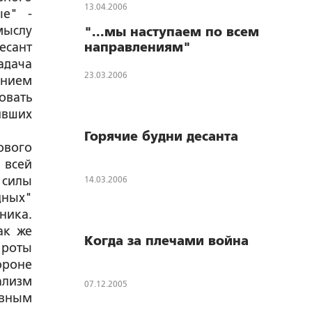
13.04.2006
ые" -
мыслу
"...мы наступаем по всем
есант
направлениям"
адача
23.03.2006
анием
овать
ивших
Горячие будни десанта
ового
 всей
силы
14.03.2006
дных"
ника.
ак же
Когда за плечами война
 роты
ороне
ализм
07.12.2005
ивным