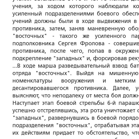
учения, за ходом которого наблюдали к
усиленный подразделениями боевого обесп
учений должны были в ходе выдвижения в 
противника, затем, заняв маневренную обор
"восточных" - такого же усиленного па
подполковника Сергея Фролова - совершив
противника, после чего, попав в окруже
подкрепление "западных" и, форсировав реку
...В ходе марша разведывательный взвод ба
отряда "восточных". Выйдя на мишенную 
номенклатуры вооружения и метким
десантировавшегося противника. Далее, 
выясняют, что неподалеку от места боя долж
Наступает этап боевой стрельбы 6-й параш
успешно отстрелявшись, эта рота уничтожает
"западных", развернувшись в боевой поряд
подразделения "восточных", отрабатывая эт
их действиям придает то обстоятельство, ч