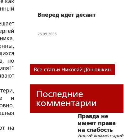
е как
енный
Вперед идет десант
ещает
ергей
26.09.2005
ника.
онны,
щихся
в, но
мля!"
Все статьи Николай Донюшкин
ывают
тери,
Последние
ие и
комментарии
овно.
адная
Правда не
имеет права
ют на
на слабость
Новый комментарий