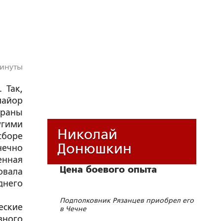
минуты
 Так,
майор
траны
угими
Николай
сборе
Донюшкин
нечно
енная
Цена боевого опыта
овала
днего
Подполковник Рязанцев приобрел его
еские
в Чечне
зного