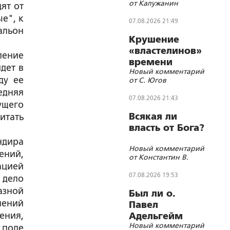
от Калужанин
ят от
е", к
07.08.2026 21:49
альон
Крушение
«властелинов»
ление
времени
дет в
Новый комментарий
ду ее
от С. Югов
едняя
07.08.2026 21:43
ущего
Всякая ли
итать
власть от Бога?
ндира
Новый комментарий
ений,
от Константин В.
ацией
07.08.2026 19:53
 дело
азной
Был ли о.
лений
Павел
ения,
Адельгейм
Новый комментарий
членом
 поле