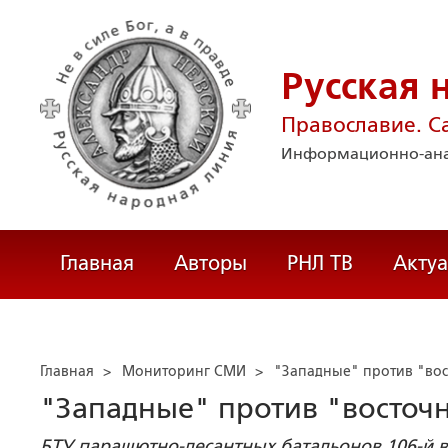
Русская 
Православие. С
Информационно-ана
Главная
Авторы
РНЛ ТВ
Акту
Главная
>
Мониторинг СМИ
>
"Западные" против "во
"Западные" против "восточ
БТУ парашютно-десантных батальонов 106-й 