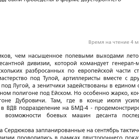
Время на чтение 4 
иков, чем насыщенное полевыми выходами лето.
есантной дивизии, которой командует генерал-
скольких разбросанных по европейской части с
астерство под Тулой, артиллеристы вместе с др
под Лугой, а зенитчики задействованы в едином 
ном полигоне под Ейском. Но особенно жарко, ко
гоне Дубровичи. Там, где в конце июля усил
 в ВДВ подразделение на БМД-4 - продемонстрир
 возможности боевых машин десанта после
 Сердюкова запланированные на сентябрь тактич
ивизии проводились в рамках двустороннего пока