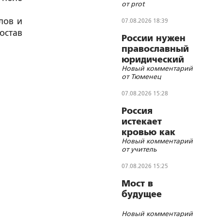
от prot
кочетковского
братства?
лов и
07.08.2026 18:39
остав
России нужен
православный
юридический
Новый комментарий
СОБР
от Тюменец
07.08.2026 15:28
Россия
истекает
кровью как
Новый комментарий
жертвенное
от учитель
животное?
07.08.2026 15:25
Мост в
будущее
Новый комментарий