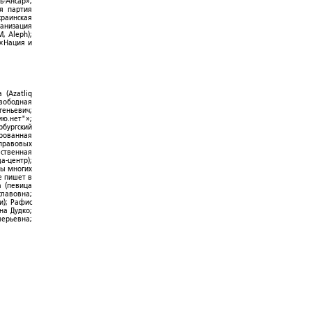
ь-Ансар»;
ая партия
краинская
ганизация
, Aleph);
 «Нация и
 (Azatliq
Свободная
геньевич;
ю.нет"»;
рбургский
ированная
-правовых
ественная
а-центр);
ры многих
е пишет в
а (певица
славовна;
и); Рафис
на Дудко;
лерьевна;