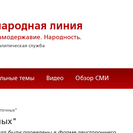
народная линия
амодержавие. Народность.
литическая служба
альные темы
Видео
Обзор СМИ
сточных"
ных"
вдд были проведены в форме двустороннего