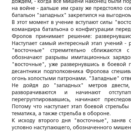
дождем, - когда все мишени наконец были по
на войне - дальше им сразу же предстояло с
батальон "западных" закрепился на выгодном
В этот момент в учение вступают силы "вост
командира батальона о конфигурации перед
Фролов принимает решение: развернувшис
Наступает самый интересный этап учений - 
"восточные" стремительно сближаются 
обозначают разрывы имитационных зарядо
"восточные", уже развернувшись в боевой 
десантники подполковника Фролова спешив
огонь холостыми патронами. "Западные" отве
Не дойдя до "западных" метров двести,
разворачиваются и начинают отступ
перегруппировавшись, начинают преследов
Потому что наступает этап боевой стрельбы
тематика, а также стрельба в обороне.
К исходу второго дня "восточные", заняв
условно наступающего, обозначенного мишен