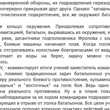
 маневренной обороны, их подразделения переход
оочередно прикрывая друг друга. Однако "западны
очисленное подкрепление, все же окружают бат
е кольцо окружения. Преодолевая сопротив
митацией, батальон, вырвавшись из окружения, и
 реке, десантники подполковника Фролова с хо
, боевые машины начинают плав. Когда посл
а отстреливаясь холостыми боеприпасами от вед
олзает из воды на берег, задачу можно сч
ось.
ТУ, - комментирует итоги учений заместитель кома
ы, помимо традиционных задач батальонных уч
еру реального боевого противостояния, кульмин
падных" и "восточных" на поле боя. Ведь одно
 на реального противника. Ну а в плане пок
 наблюдающим за их ходом командирам подразде
ующих в отрыве от полка батальонов. Все цели уч
батальонов получил хорошую практику действий на