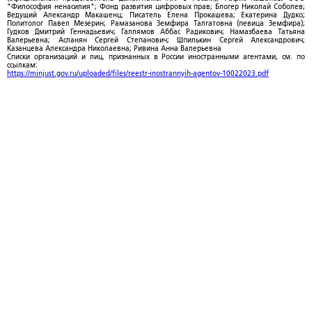
"Философия ненасилия"; Фонд развития цифровых прав; Блогер Николай Соболев;
Ведущий Александр Макашенц; Писатель Елена Прокашева; Екатерина Дудко;
Политолог Павел Мезерин; Рамазанова Земфира Талгатовна (певица Земфира);
Гудков Дмитрий Геннадьевич; Галлямов Аббас Радикович; Намазбаева Татьяна
Валерьевна; Асланян Сергей Степанович; Шпилькин Сергей Александрович;
Казанцева Александра Николаевна; Ривина Анна Валерьевна
Списки организаций и лиц, признанных в России иностранными агентами, см. по
ссылкам:
https://minjust.gov.ru/uploaded/files/reestr-inostrannyih-agentov-10022023.pdf