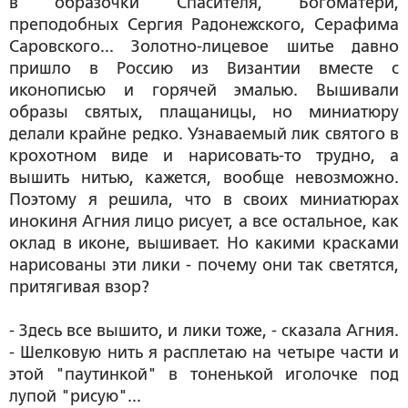
в образочки Спасителя, Богоматери,
преподобных Сергия Радонежского, Серафима
Саровского... Золотно-лицевое шитье давно
пришло в Россию из Византии вместе с
иконописью и горячей эмалью. Вышивали
образы святых, плащаницы, но миниатюру
делали крайне редко. Узнаваемый лик святого в
крохотном виде и нарисовать-то трудно, а
вышить нитью, кажется, вообще невозможно.
Поэтому я решила, что в своих миниатюрах
инокиня Агния лицо рисует, а все остальное, как
оклад в иконе, вышивает. Но какими красками
нарисованы эти лики - почему они так светятся,
притягивая взор?
- Здесь все вышито, и лики тоже, - сказала Агния.
- Шелковую нить я расплетаю на четыре части и
этой "паутинкой" в тоненькой иголочке под
лупой "рисую"...