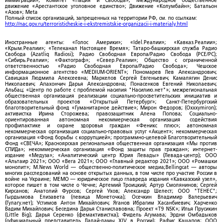
иммиграции»; Комитет «Нация и Свобода»; Международное общественное
движение «Арестантское уголовное единство»; Движение «Колумбайн»; Батальон
«Азов»; Meta
Полный список организаций, запрещенных на территории РФ, см. по ссылкам:
http://nac.gov.ru/terroristicheskie-i-ekstremistskie-organizacii-i-materialy.html
Иностранные агенты: «Голос Америки»; «Idel.Реалии»; «Кавказ.Реалии»;
«Крым.Реалии»; «Телеканал Настоящее Время»; Татаро-башкирская служба Радио
Свобода (Azatliq Radiosi); Радио Свободная Европа/Радио Свобода (PCE/PC);
«Сибирь.Реалии»; «Фактограф»; «Север.Реалии»; Общество с ограниченной
ответственностью «Радио Свободная Европа/Радио Свобода»; Чешское
информационное агентство «MEDIUM-ORIENT»; Пономарев Лев Александрович;
Савицкая Людмила Алексеевна; Маркелов Сергей Евгеньевич; Камалягин Денис
Николаевич; Апахончич Дарья Александровна; Понасенков Евгений Николаевич;
Альбац; «Центр по работе с проблемой насилия "Насилию.нет"»; межрегиональная
общественная организация реализации социально-просветительских инициатив и
образовательных проектов «Открытый Петербург»; Санкт-Петербургский
благотворительный фонд «Гуманитарное действие»; Мирон Федоров; (Oxxxymiron);
активистка Ирина Сторожева; правозащитник Алена Попова; Социально-
ориентированная автономная некоммерческая организация содействия
профилактике и охране здоровья граждан «Феникс плюс»; автономная
некоммерческая организация социально-правовых услуг «Акцент»; некоммерческая
организация «Фонд борьбы с коррупцией»; программно-целевой Благотворительный
Фонд «СВЕЧА»; Красноярская региональная общественная организация «Мы против
СПИДа»; некоммерческая организация «Фонд защиты прав граждан»; интернет-
издание «Медуза»; «Аналитический центр Юрия Левады» (Левада-центр); ООО
«Альтаир 2021»; ООО «Вега 2021»; ООО «Главный редактор 2021»; ООО «Ромашки
монолит»; M.News World — общественно-политическое медиа;Bellingcat — авторы
многих расследований на основе открытых данных, в том числе про участие России в
войне на Украине; МЕМО — юридическое лицо главреда издания «Кавказский узел»,
которое пишет в том числе о Чечне; Артемий Троицкий; Артур Смолянинов; Сергей
Кирсанов; Анатолий Фурсов; Сергей Ухов; Александр Шелест; ООО "ТЕНЕС";
Гырдымова Елизавета (певица Монеточка); Осечкин Владимир Валерьевич
(Гулагу.нет); Устимов Антон Михайлович; Яганов Ибрагим Хасанбиевич; Харченко
Вадим Михайлович; Беседина Дарья Станиславовна; Проект «T9 NSK»; Илья Прусикин
(Little Big); Дарья Серенко (фемактивистка); Фидель Агумава; Эрдни Омбадыков
(официальный представитель Далай-ламы XIV в России); Рафис Кашапов; ООО