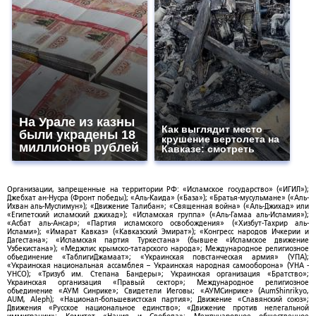
На Урале из казны
Как выглядит место
были украдены 18
крушение вертолета на
миллионов рублей
Кавказе: смотреть
Организации, запрещенные на территории РФ: «Исламское государство» («ИГИЛ»);
Джебхат ан-Нусра (Фронт победы); «Аль-Каида» («База»); «Братья-мусульмане» («Аль-
Ихван аль-Муслимун»); «Движение Талибан»; «Священная война» («Аль-Джихад» или
«Египетский исламский джихад»); «Исламская группа» («Аль-Гамаа аль-Исламия»);
«Асбат аль-Ансар»; «Партия исламского освобождения» («Хизбут-Тахрир аль-
Ислами»); «Имарат Кавказ» («Кавказский Эмират»); «Конгресс народов Ичкерии и
Дагестана»; «Исламская партия Туркестана» (бывшее «Исламское движение
Узбекистана»); «Меджлис крымско-татарского народа»; Международное религиозное
объединение «ТаблигиДжамаат»; «Украинская повстанческая армия» (УПА);
«Украинская национальная ассамблея – Украинская народная самооборона» (УНА -
УНСО); «Тризуб им. Степана Бандеры»; Украинская организация «Братство»;
Украинская организация «Правый сектор»; Международное религиозное
объединение «АУМ Синрике»; Свидетели Иеговы; «АУМСинрике» (AumShinrikyo,
AUM, Aleph); «Национал-большевистская партия»; Движение «Славянский союз»;
Движения «Русское национальное единство»; «Движение против нелегальной