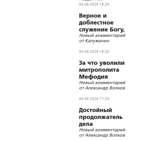
Императора
04.08.2026 18:20
Николая II
Верное и
доблестное
служение Богу,
Новый комментарий
Отечеству и
от Калужанин
русскому
слову
04.08.2026 18:20
За что уволили
митрополита
Мефодия
Новый комментарий
(Немцова)?
от Александр Волков
04.08.2026 17:20
Достойный
продолжатель
дела
Новый комментарий
Губельмана-
от Александр Волков
Ярославского