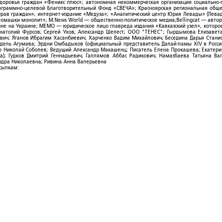
здоровья граждан «Феникс плюс»; автономная некоммерческая организация социально
рограммно-целевой Благотворительный Фонд «СВЕЧА»; Красноярская региональная общ
ав граждан»; интернет-издание «Медуза»; «Аналитический центр Юрия Левады» (Левад
омашки монолит»; M.News World — общественно-политическое медиа;Bellingcat — авто
ойне на Украине; МЕМО — юридическое лицо главреда издания «Кавказский узел», которо
Анатолий Фурсов; Сергей Ухов; Александр Шелест; ООО "ТЕНЕС"; Гырдымова Елизавет
ович; Яганов Ибрагим Хасанбиевич; Харченко Вадим Михайлович; Беседина Дарья Стани
 Фидель Агумава; Эрдни Омбадыков (официальный представитель Далай-ламы XIV в Росси
 Николай Соболев; Ведущий Александр Макашенц; Писатель Елена Прокашева; Екатери
; Гудков Дмитрий Геннадьевич; Галлямов Аббас Радикович; Намазбаева Татьяна Ва
ндра Николаевна; Ривина Анна Валерьевна
ссылкам: