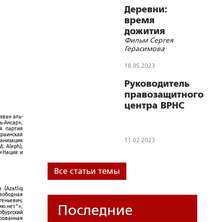
Деревни:
время
дожития
Фильм Сергея
Герасимова
18.05.2023
Руководитель
правозащитного
центра ВРНС
выступил в
хван аль-
ь-Ансар»;
Санкт-
ая партия
краинская
Петербургской
11.02.2023
ганизация
, Aleph);
академии
 «Нация и
следственного
комитета
Все статьи темы
России
 (Azatliq
Свободная
геньевич;
Последние
ю.нет"»;
рбургский
ированная