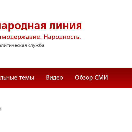
народная линия
амодержавие. Народность.
литическая служба
альные темы
Видео
Обзор СМИ
й