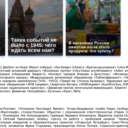
Таких событий не
В магазинах России
было с 1945: чего
ажиотаж из-за этого
ждать всем нам?
продукта: что купить?
; Джебхат ан-Нусра (Фронт победы); «Аль-Каида» («База»); «Братья-мусульмане» («Аль-И
тский исламский джихад»); «Исламская группа» («Аль-Гамаа аль-Исламия»); «Асбат ал
Кавказ» («Кавказский Эмират»); «Конгресс народов Ичкерии и Дагестана»; «Исламск
-татарского народа»; Международное религиозное объединение «ТаблигиДжамаат»; «У
я народная самооборона» (УНА - УНСО); «Тризуб им. Степана Бандеры»; Украинская ор
зное объединение «АУМ Синрике»; Свидетели Иеговы; «АУМСинрике» (AumShinrikyo, AUM
усское национальное единство»; «Движение против нелегальной иммиграции»; Комитет
нство»; Движение «Колумбайн»; Батальон «Азов»; Meta
ым.Реалии»; «Телеканал Настоящее Время»; Татаро-башкирская служба Радио Свобода
; «Фактограф»; «Север.Реалии»; Общество с ограниченной ответственностью «Радио 
; Пономарев Лев Александрович; Савицкая Людмила Алексеевна; Маркелов Сергей Ев
ов Евгений Николаевич; Альбац; «Центр по работе с проблемой насилия "Насили
ельских инициатив и образовательных проектов «Открытый Петербург»; Санкт-Пете
ron); активистка Ирина Сторожева; правозащитник Алена Попова; Социально-ориент