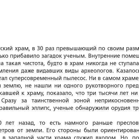
тский храм, в 30 раз превышающий по своим раз
лько прибавило загадок ученым. Внутренние поме
а такая чистота, будто в храм никогда не ступала
мления даже видавших виды археологов. Казалось
тал суперсовременный пылесос. Ни в самом храме,
и землю, не нашли ни одного рукотворного пред
авшей к храму, показало, что три тысячи лет ни
Сразу за таинственной зоной неприкосновенн
равильный эллипс, ученые обнаружили орудия тр
0 лет назад, то есть намного раньше преслов
етров от земли. Его стороны были ориентирова
 в западной части храма служил входом. Но, по