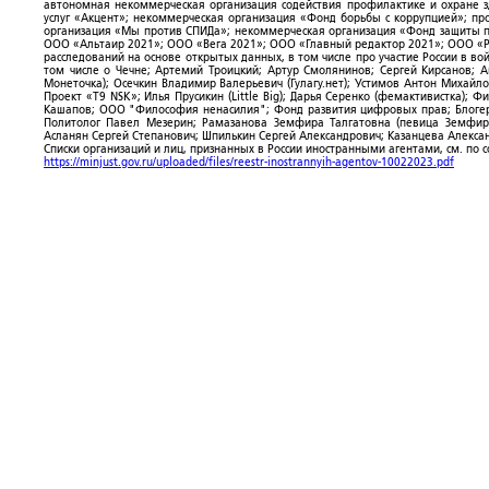
автономная некоммерческая организация содействия профилактике и охране 
услуг «Акцент»; некоммерческая организация «Фонд борьбы с коррупцией»; п
организация «Мы против СПИДа»; некоммерческая организация «Фонд защиты пр
ООО «Альтаир 2021»; ООО «Вега 2021»; ООО «Главный редактор 2021»; ООО «Р
расследований на основе открытых данных, в том числе про участие России в в
том числе о Чечне; Артемий Троицкий; Артур Смолянинов; Сергей Кирсанов; 
Монеточка); Осечкин Владимир Валерьевич (Гулагу.нет); Устимов Антон Михайл
Проект «T9 NSK»; Илья Прусикин (Little Big); Дарья Серенко (фемактивистка);
Кашапов; ООО "Философия ненасилия"; Фонд развития цифровых прав; Блогер
Политолог Павел Мезерин; Рамазанова Земфира Талгатовна (певица Земфира)
Асланян Сергей Степанович; Шпилькин Сергей Александрович; Казанцева Алекса
Списки организаций и лиц, признанных в России иностранными агентами, см. по 
https://minjust.gov.ru/uploaded/files/reestr-inostrannyih-agentov-10022023.pdf