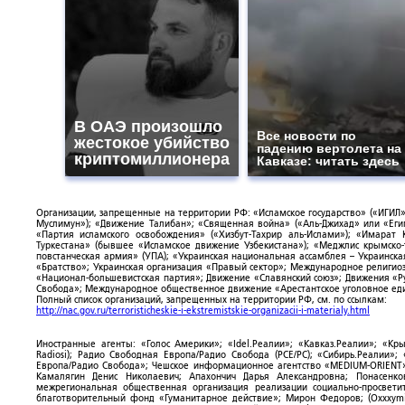
В ОАЭ произошло
Все новости по
жестокое убийство
падению вертолета на
криптомиллионера
Кавказе: читать здесь
Организации, запрещенные на территории РФ: «Исламское государство» («ИГИЛ»)
Муслимун»); «Движение Талибан»; «Священная война» («Аль-Джихад» или «Египе
«Партия исламского освобождения» («Хизбут-Тахрир аль-Ислами»); «Имарат 
Туркестана» (бывшее «Исламское движение Узбекистана»); «Меджлис крымско
повстанческая армия» (УПА); «Украинская национальная ассамблея – Украинска
«Братство»; Украинская организация «Правый сектор»; Международное религио
«Национал-большевистская партия»; Движение «Славянский союз»; Движения «Р
Свобода»; Международное общественное движение «Арестантское уголовное еди
Полный список организаций, запрещенных на территории РФ, см. по ссылкам:
http://nac.gov.ru/terroristicheskie-i-ekstremistskie-organizacii-i-materialy.html
Иностранные агенты: «Голос Америки»; «Idel.Реалии»; «Кавказ.Реалии»; «Кр
Radiosi); Радио Свободная Европа/Радио Свобода (PCE/PC); «Сибирь.Реалии»
Европа/Радио Свобода»; Чешское информационное агентство «MEDIUM-ORIENT»
Камалягин Денис Николаевич; Апахончич Дарья Александровна; Понасенк
межрегиональная общественная организация реализации социально-просветит
благотворительный фонд «Гуманитарное действие»; Мирон Федоров; (Oxxxymi