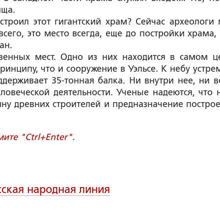
ища.
строил этот гигантский храм? Сейчас археологи 
всего, это место всегда, еще до постройки храма,
ан.
твенных мест. Одно из них находится в самом ц
ринципу, что и сооружение в Уэльсе. К небу устре
держивает 35-тонная балка. Ни внутри нее, ни в
ловеческой деятельности. Ученые надеются, что 
йну древних строителей и предназначение постро
те "Ctrl+Enter".
сская народная линия