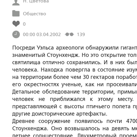
Н. Цветова
Общество
0
00:00 03.04.2002
139
Посреди Уэльса археологи обнаружили гиган
знаменитый Стоунхендж. Но это открытие то
святилища отлично сохранились. И в них был
человека. Находка повергла в состояние изу
на территории более чем 30 гектаров порабо
его окрестностях ученые, как ни просеивал
Детальное обследование территории, примык
человек не приближался к этому месту. 
представляющей с высоты птичьего полета п
другие доисторические артефакты.
Древнее сооружение появилось почти 470
Стоунхенджа. Оно возвышалось на девять м
летнее солнцестояние. Двухметровый проем