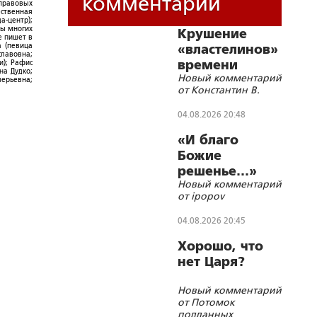
комментарии
-правовых
ественная
а-центр);
ры многих
Крушение
е пишет в
а (певица
«властелинов»
славовна;
времени
и); Рафис
на Дудко;
Новый комментарий
лерьевна;
от Константин В.
04.08.2026 20:48
«И благо
Божие
решенье…»
Новый комментарий
от ipopov
04.08.2026 20:45
Хорошо, что
нет Царя?
Новый комментарий
от Потомок
подданных