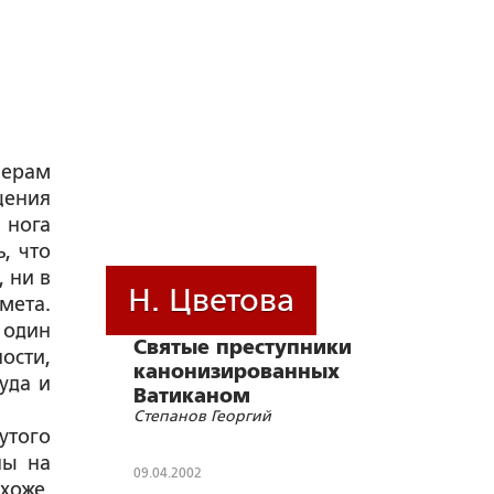
мерам
щения
 нога
, что
 ни в
Н. Цветова
мета.
 один
Святые преступники
ости,
канонизированных
уда и
Ватиканом
Степанов Георгий
утого
ны на
09.04.2002
хоже,