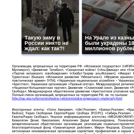
Такую зиму в
На Урале из казны
России никто не
были украдены 1
ждал: как так?!
миллионов рубле
Организации, запрещенные на территории РФ: «Исламское государство» («ИГИЛ»)
Муслимун»); «Движение Талибан»; «Священная война» («Аль-Джихад» или «Египе
«Партия исламского освобождения» («Хизбут-Тахрир аль-Ислами»); «Имарат 
Туркестана» (бывшее «Исламское движение Узбекистана»); «Меджлис крымско
повстанческая армия» (УПА); «Украинская национальная ассамблея – Украинска
«Братство»; Украинская организация «Правый сектор»; Международное религио
«Национал-большевистская партия»; Движение «Славянский союз»; Движения «Р
Свобода»; Международное общественное движение «Арестантское уголовное еди
Полный список организаций, запрещенных на территории РФ, см. по ссылкам:
http://nac.gov.ru/terroristicheskie-i-ekstremistskie-organizacii-i-materialy.html
Иностранные агенты: «Голос Америки»; «Idel.Реалии»; «Кавказ.Реалии»; «Кр
Radiosi); Радио Свободная Европа/Радио Свобода (PCE/PC); «Сибирь.Реалии»
Европа/Радио Свобода»; Чешское информационное агентство «MEDIUM-ORIENT»
Камалягин Денис Николаевич; Апахончич Дарья Александровна; Понасенк
межрегиональная общественная организация реализации социально-просветит
благотворительный фонд «Гуманитарное действие»; Мирон Федоров; (Oxxxymi
автономная некоммерческая организация содействия профилактике и охране 