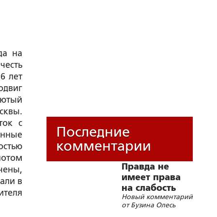
да на
честь
6 лет
одвиг
лютый
сквы.
ток с
Последние
енные
комментарии
стью
потом
Правда не
чены,
имеет права
али в
на слабость
теля
Новый комментарий
от Бузина Олесь