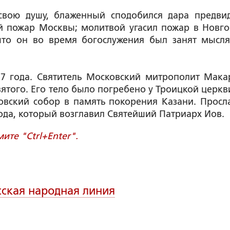
свою душу, блаженный сподобился дара предви
ий пожар Москвы; молитвой угасил пожар в Новго
что он во время богослужения был занят мысл
57 года. Святитель Московский митрополит Мака
ятого. Его тело было погребено у Троицкой церкви
ровский собор в память покорения Казани. Просл
ода, который возглавил Святейший Патриарх Иов.
те "Ctrl+Enter".
сская народная линия