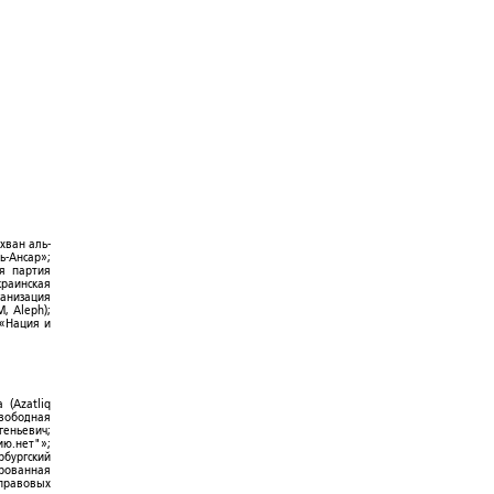
хван аль-
ь-Ансар»;
ая партия
краинская
ганизация
, Aleph);
 «Нация и
 (Azatliq
Свободная
геньевич;
ю.нет"»;
рбургский
ированная
-правовых