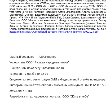
услуг «Акцент»; некоммерческая организация «Фонд борьбы с коррупцией»; п
организация «Мы против СПИДа»; некоммерческая организация «Фонд защиты пр
ООО «Альтаир 2021»; ООО «Вега 2021»; ООО «Главный редактор 2021»; ООО «Р
расследований на основе открытых данных, в том числе про участие России в в
том числе о Чечне; Артемий Троицкий; Артур Смолянинов; Сергей Кирсанов; 
Монеточка); Осечкин Владимир Валерьевич (Гулагу.нет); Устимов Антон Михайл
Проект «T9 NSK»; Илья Прусикин (Little Big); Дарья Серенко (фемактивистка);
Кашапов; ООО "Философия ненасилия"; Фонд развития цифровых прав; Блогер
Политолог Павел Мезерин; Рамазанова Земфира Талгатовна (певица Земфира)
Асланян Сергей Степанович; Шпилькин Сергей Александрович; Казанцева Алекса
Списки организаций и лиц, признанных в России иностранными агентами, см. по 
https://minjust.gov.ru/uploaded/files/reestr-inostrannyih-agentov-10022023.pdf
Главный редактор — А.Д.Степанов
Учредитель ООО "Русская народная линия"
Пишите нам по адресу
info@ruskline.ru
Телефон: +7 (812) 950-92-09
Свидетельство о регистрации СМИ в Федеральной службе по надзору 
информационных технологий и массовых коммуникаций Эл № ФС77-
29.03.2017 г. 18+
Разработка и техподдержка портала:
ООО "Жить в небе"