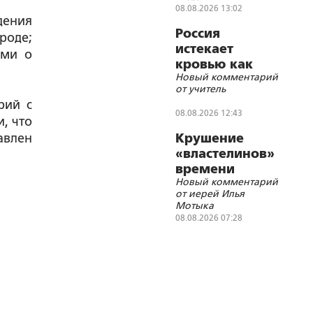
братства?
Императора
08.08.2026 13:02
дения
Николая II
Россия
роде;
истекает
ями о
кровью как
Новый комментарий
жертвенное
от учитель
животное?
рий с
08.08.2026 12:43
, что
авлен
Крушение
«властелинов»
времени
Новый комментарий
от иерей Илья
Мотыка
08.08.2026 07:28