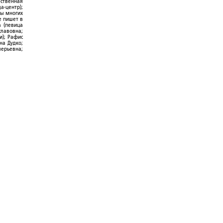
ественная
а-центр);
ры многих
е пишет в
а (певица
славовна;
и); Рафис
на Дудко;
лерьевна;