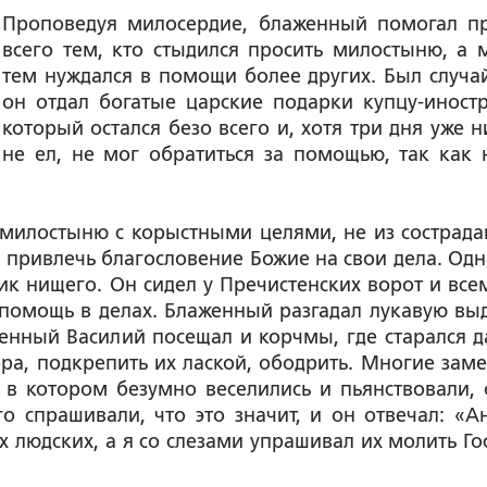
Проповедуя милосердие, блаженный помогал п
всего тем, кто стыдился просить милостыню, а 
тем нуждался в помощи более других. Был случай
он отдал богатые царские подарки купцу-иностр
который остался безо всего и, хотя три дня уже н
не ел, не мог обратиться за помощью, так как 
 милостыню с корыстными целями, не из сострада
ем привлечь благословение Божие на свои дела. Од
к нищего. Он сидел у Пречистенских ворот и всем
помощь в делах. Блаженный разгадал лукавую вы
енный Василий посещал и корчмы, где старался д
ра, подкрепить их лаской, ободрить. Многие заме
в котором безумно веселились и пьянствовали, 
 спрашивали, что это значит, и он отвечал: «А
х людских, а я со слезами упрашивал их молить Го