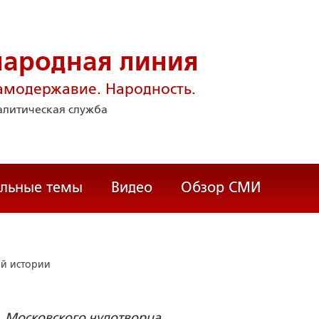
народная линия
амодержавие. Народность.
литическая служба
альные темы
Видео
Обзор СМИ
ой истории
, Московского чудотворца