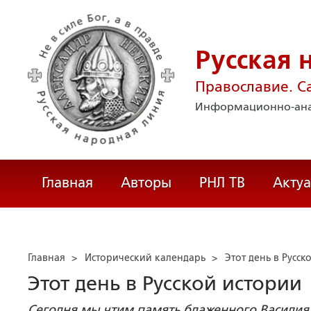
Русская 
Православие. С
Информационно-ана
Главная
Авторы
РНЛ ТВ
Акту
Главная
>
Исторический календарь
>
Этот день в Русск
Этот день в Русской истории
Сегодня мы чтим память блаженного Василия