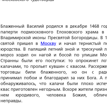
Блаженный Василий родился в декабре 1468 го
паперти подмосковного Елоховского храма в 
Владимирской иконы Пресвятой Богородицы. В 1
святой пришел в
Москву
и начал тернистый п
юродства. В палящий летний зной и трескучий 
мороз ходил он нагой и босой по улицам Мо
Странны были его поступки: то опрокинет ло
калачами, то прольет кувшин с квасом. Рассерж
торговцы били блаженного, но он с радо
принимал побои и благодарил за них Бога. А 
обнаруживалось, что калачи были плохо испе
квас приготовлен негодным. Вскоре жители призн
нем юродивого, человека Божия, обличи
неправды.