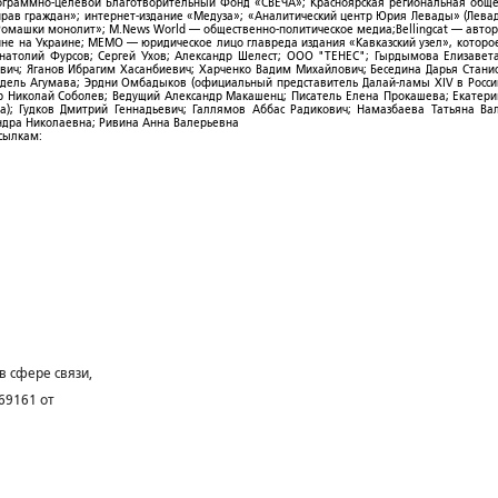
рограммно-целевой Благотворительный Фонд «СВЕЧА»; Красноярская региональная общ
ав граждан»; интернет-издание «Медуза»; «Аналитический центр Юрия Левады» (Левад
омашки монолит»; M.News World — общественно-политическое медиа;Bellingcat — авто
ойне на Украине; МЕМО — юридическое лицо главреда издания «Кавказский узел», которо
Анатолий Фурсов; Сергей Ухов; Александр Шелест; ООО "ТЕНЕС"; Гырдымова Елизавет
ович; Яганов Ибрагим Хасанбиевич; Харченко Вадим Михайлович; Беседина Дарья Стани
 Фидель Агумава; Эрдни Омбадыков (официальный представитель Далай-ламы XIV в Росси
 Николай Соболев; Ведущий Александр Макашенц; Писатель Елена Прокашева; Екатери
; Гудков Дмитрий Геннадьевич; Галлямов Аббас Радикович; Намазбаева Татьяна Ва
ндра Николаевна; Ривина Анна Валерьевна
ссылкам:
в сфере связи,
69161 от