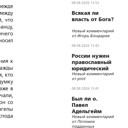
08.08.2026 13:53
режде
между
Всякая ли
власть от Бога?
, что
анцу,
Новый комментарий
ичего
от Игорь Бондарев
носил
08.08.2026 13:43
России нужен
ния к
православный
нажды
юридический
Новый комментарий
, кто
СОБР
от prot
думку
аже в
08.08.2026 13:41
чали,
Был ли о.
он со
Павел
нгелы
Адельгейм
спода
Новый комментарий
членом
от Потомок
кочетковского
подданных