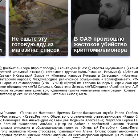
Не ешьте эту
В ОАЭ произошло
8
готовую еду из
жестокое убийство
й
магазина: список
криптомиллионера
; Джебхат ан-Нусра (Фронт победы); «Аль-Каида» («База»); «Братья-мусульмане» («Аль-И
тский исламский джихад»); «Исламская группа» («Аль-Гамаа аль-Исламия»); «Асбат ал
Кавказ» («Кавказский Эмират»); «Конгресс народов Ичкерии и Дагестана»; «Исламск
-татарского народа»; Международное религиозное объединение «ТаблигиДжамаат»; «У
я народная самооборона» (УНА - УНСО); «Тризуб им. Степана Бандеры»; Украинская ор
зное объединение «АУМ Синрике»; Свидетели Иеговы; «АУМСинрике» (AumShinrikyo, AUM
усское национальное единство»; «Движение против нелегальной иммиграции»; Комитет
нство»; Движение «Колумбайн»; Батальон «Азов»; Meta
ым.Реалии»; «Телеканал Настоящее Время»; Татаро-башкирская служба Радио Свобода
; «Фактограф»; «Север.Реалии»; Общество с ограниченной ответственностью «Радио 
; Пономарев Лев Александрович; Савицкая Людмила Алексеевна; Маркелов Сергей Ев
ов Евгений Николаевич; Альбац; «Центр по работе с проблемой насилия "Насили
ельских инициатив и образовательных проектов «Открытый Петербург»; Санкт-Пете
ron); активистка Ирина Сторожева; правозащитник Алена Попова; Социально-ориент
здоровья граждан «Феникс плюс»; автономная некоммерческая организация социально