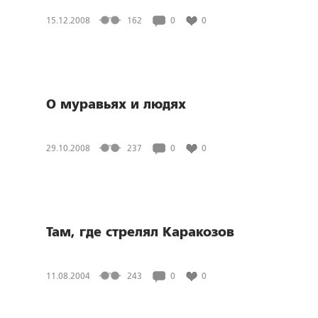
15.12.2008
162
0
0
О муравьях и людях
29.10.2008
237
0
0
Там, где стрелял Каракозов
11.08.2004
243
0
0