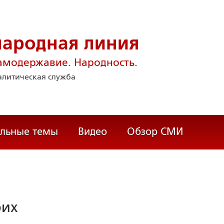
народная линия
амодержавие. Народность.
литическая служба
альные темы
Видео
Обзор СМИ
рих