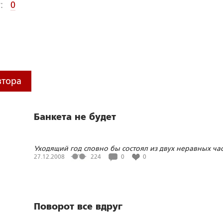
:
0
втора
Банкета не будет
Уходящий год словно бы состоял из двух неравных час
первая, до осени, когда Россия без особой тревоги
27.12.2008
224
0
0
смотрела в будущее, и вторая, когда все изменилось д
неузнаваемости
Поворот все вдруг