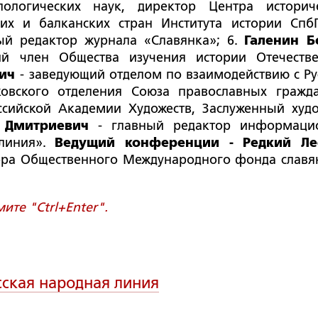
ологических наук, директор Центра историч
их и балканских стран Института истории Спб
ый редактор журнала «Славянка»; 6.
Галенин Б
ий член Общества изучения истории Отечеств
вич
- заведующий отделом по взаимодействию с Ру
ковского отделения Союза православных гражд
ссийской Академии Художеств, Заслуженный худ
 Дмитриевич
- главный редактор информаци
 линия».
Ведущий конференции - Редкий Ле
тора Общественного Международного фонда славя
те "Ctrl+Enter".
сская народная линия