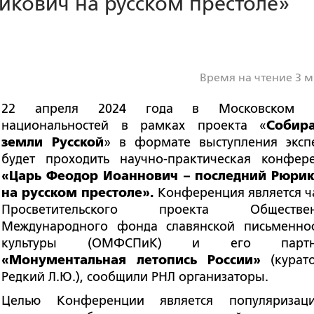
икович на русском престоле»
Время на чтение 3 
22 апреля 2024 года в Московском 
национальностей в рамках проекта «
Собир
земли Русской
»
в формате выступления эксп
будет проходить научно-практическая конфер
«Царь Феодор Иоаннович – последний Рюри
на русском престоле».
Конференция
является ч
Просветительского проекта Обществен
Международного фонда славянской письменно
культуры (ОМФСПиК) и его партн
«Монументальная летопись России»
(курат
Редкий Л.Ю.), сообщили РНЛ организаторы.
Целью
Конференции является популяризац