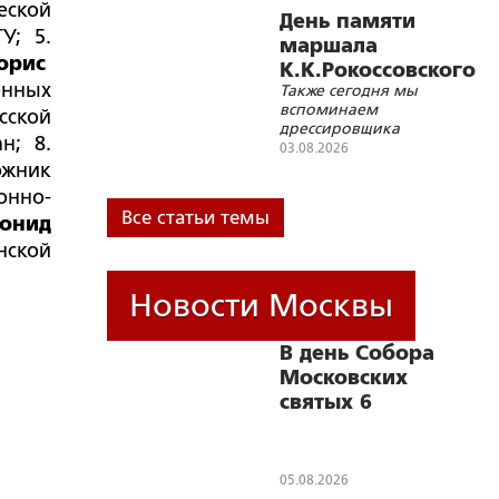
еской
В.В.Петрова
День памяти
ГУ
; 5.
маршала
орис
К.К.Рокоссовского
енных
Также сегодня мы
вспоминаем
сской
дрессировщика
ан;
8.
В.Л.Дурова, живописца
03.08.2026
П.П.Соколова-Скаля,
ожник
инженера-конструктора
онно-
луноходов Г.Н.Бабакина,
Все статьи темы
онид
писателей
В.Ф.Тендрякова и
нской
А.И.Солженицына
Новости Москвы
В день Собора
Московских
святых 6
сентября
состоится
Общемосковский
05.08.2026