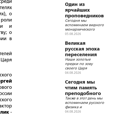
среди
Один из
телях
ярчайших
х), о
проповедников
 роли
Сегодня мы
восстановления
вспоминаем видного
ии и
Самодержавной
монархического
ву; о
Монархии
деятеля времен
05.08.2026
вии в
Гражданской войны
протоиерея
Великая
В.И.Востокова и князя
русская эпоха
Якова Петровича
телей
переселения
Шаховского
 Царя
Наши золотые
на восток
предки по зову
своего Царя
отправились на край
04.08.2026
ского
света строить Святую
ергей
Русь с крестами и
Сегодня мы
куполами
ового
чтим память
православных
оссии
преподобного
храмов
Также в этот день мы
Корнилия
ского
вспоминаем русского
Переяславского
актор
физика и
электротехника,
илик
-
04.08.2026
академика