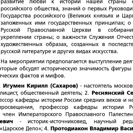
развитие любви к истории нашей страны 
российского общества, знаний о первых Руководи
Государства российского (Великих князьях и Царя
заложенных ими государственных принципах; о
Русской Православной Церкви в собиран
укреплении страны; о важности Служения Отчест
художественных образах, созданных в последст
русской литературе и других видах искусства.
На мероприятии предполагается выступление дея
которые обсудят историческую значимость фигуры
ических фактов и мифов.
.
Игумен Кирилл (Сахаров)
- настоятель москов
блицист, общественный деятель;
2.
Реснянский С
ессор кафедры истории России средних веков и н
 просвещения, профессор кафедры истории Р
, член Императорского Православного Палестин
ньевич
- историк-источниковед, научный ред
«
Царское Дело»
;
4.
Протодиакон Владимир Вас