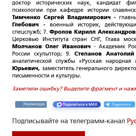
д
октор исторических наук, кандидат фил
психологии при кафедре истории славянск
Тимченко Сергей Владимирович -
главн
Глебович
-
военный историк, действующ
спецслужб; 7.
Фролов Кирилл Александро
Церковью Института стран СНГ, Глава мос
Молчанов Олег Иванович
-
Академик Ро
России скульптор; 9.
Степанов Анатолий
аналитической службы «Русская народная
Юрьевич,
заместитель генерального дирек
письменности и культуры.
Заметили ошибку? Выделите фрагмент и нажми
Поделиться
Рекомендую
Поделиться в MAX
Подписывайте на телеграмм-канал
Ру