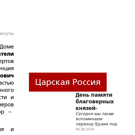
минуты
Доме
атели
ертов
енция
кович
Царская Россия
астью
ного
День памяти
сти и
благоверных
еров
князей-
ор –
Сегодня мы также
страстотерпцев
вспоминаем
Бориса и Глеба
переход Грузии под
ия и
протекторат России
06.08.2026