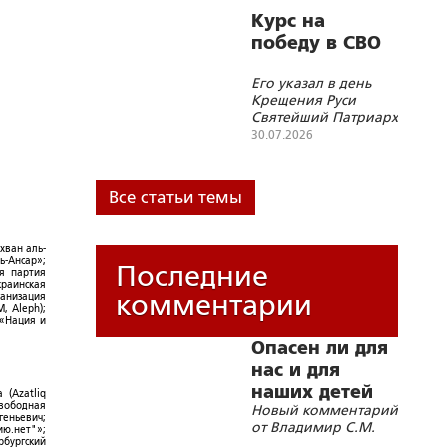
государства и
современные
Курс на
геополитические
победу в СВО
вызовы»
Его указал в день
Крещения Руси
Святейший Патриарх
Кирилл
30.07.2026
Все статьи темы
хван аль-
ь-Ансар»;
Последние
ая партия
краинская
комментарии
ганизация
, Aleph);
 «Нация и
Опасен ли для
нас и для
наших детей
 (Azatliq
Свободная
Новый комментарий
«бегущий
геньевич;
от Владимир С.М.
ю.нет"»;
гуру»?
рбургский