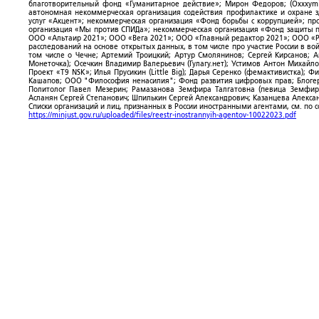
благотворительный фонд «Гуманитарное действие»; Мирон Федоров; (Oxxxymi
автономная некоммерческая организация содействия профилактике и охране 
услуг «Акцент»; некоммерческая организация «Фонд борьбы с коррупцией»; п
организация «Мы против СПИДа»; некоммерческая организация «Фонд защиты пр
ООО «Альтаир 2021»; ООО «Вега 2021»; ООО «Главный редактор 2021»; ООО «Р
расследований на основе открытых данных, в том числе про участие России в в
том числе о Чечне; Артемий Троицкий; Артур Смолянинов; Сергей Кирсанов; 
Монеточка); Осечкин Владимир Валерьевич (Гулагу.нет); Устимов Антон Михайл
Проект «T9 NSK»; Илья Прусикин (Little Big); Дарья Серенко (фемактивистка);
Кашапов; ООО "Философия ненасилия"; Фонд развития цифровых прав; Блогер
Политолог Павел Мезерин; Рамазанова Земфира Талгатовна (певица Земфира)
Асланян Сергей Степанович; Шпилькин Сергей Александрович; Казанцева Алекса
Списки организаций и лиц, признанных в России иностранными агентами, см. по 
https://minjust.gov.ru/uploaded/files/reestr-inostrannyih-agentov-10022023.pdf