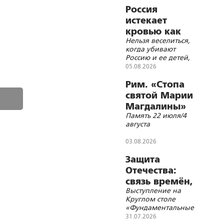
крестный ход
Россия
истекает
кровью как
Нельзя веселиться,
жертвенное
когда убивают
животное?
Россию и ее детей,
нельзя хохотать,
05.08.2026
когда распинают
Христа
Рим. «Стопа
святой Марии
Магдалины»
Память 22 июля/4
августа
03.08.2026
Защита
Отечества:
связь времён,
Выступление на
событий и
Круглом столе
территорий
«Фундаментальные
основы Союзного
31.07.2026