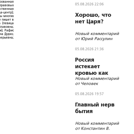
ированная
05.08.2026 22:06
-правовых
ественная
а-центр);
Хорошо, что
ры многих
е пишет в
нет Царя?
а (певица
славовна;
и); Рафис
Новый комментарий
на Дудко;
лерьевна;
от Юрий Рассулин
05.08.2026 21:36
Россия
истекает
кровью как
Новый комментарий
жертвенное
от Человек
животное?
05.08.2026 19:57
Главный нерв
бытия
Новый комментарий
от Константин В.