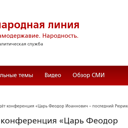
народная линия
амодержавие. Народность.
литическая служба
альные темы
Видео
Обзор СМИ
йдёт конференция «Царь Феодор Иоаннович – последний Рюри
т конференция «Царь Феодор