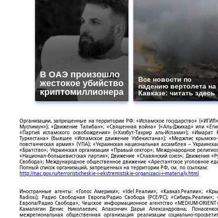
В ОАЭ произошло
Все новости по
жестокое убийство
падению вертолета на
криптомиллионера
Кавказе: читать здесь
Организации, запрещенные на территории РФ: «Исламское государство» («ИГИЛ»)
Муслимун»); «Движение Талибан»; «Священная война» («Аль-Джихад» или «Египе
«Партия исламского освобождения» («Хизбут-Тахрир аль-Ислами»); «Имарат 
Туркестана» (бывшее «Исламское движение Узбекистана»); «Меджлис крымско
повстанческая армия» (УПА); «Украинская национальная ассамблея – Украинска
«Братство»; Украинская организация «Правый сектор»; Международное религио
«Национал-большевистская партия»; Движение «Славянский союз»; Движения «Р
Свобода»; Международное общественное движение «Арестантское уголовное еди
Полный список организаций, запрещенных на территории РФ, см. по ссылкам:
http://nac.gov.ru/terroristicheskie-i-ekstremistskie-organizacii-i-materialy.html
Иностранные агенты: «Голос Америки»; «Idel.Реалии»; «Кавказ.Реалии»; «Кр
Radiosi); Радио Свободная Европа/Радио Свобода (PCE/PC); «Сибирь.Реалии»
Европа/Радио Свобода»; Чешское информационное агентство «MEDIUM-ORIENT»
Камалягин Денис Николаевич; Апахончич Дарья Александровна; Понасенк
межрегиональная общественная организация реализации социально-просветит