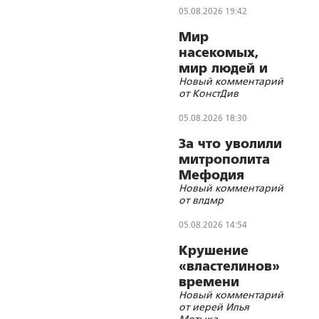
05.08.2026 19:42
Мир
насекомых,
мир людей и
Новый комментарий
блуд
от КонстДив
05.08.2026 18:30
За что уволили
митрополита
Мефодия
Новый комментарий
(Немцова)?
от влдмр
05.08.2026 14:54
Крушение
«властелинов»
времени
Новый комментарий
от иерей Илья