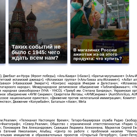
Таких событий не
В магазинах России
было с 1945: чего
ажиотаж из-за этого
ждать всем нам?
продукта: что купить?
; Джебхат ан-Нусра (Фронт победы); «Аль-Каида» («База»); «Братья-мусульмане» («Аль-И
тский исламский джихад»); «Исламская группа» («Аль-Гамаа аль-Исламия»); «Асбат ал
Кавказ» («Кавказский Эмират»); «Конгресс народов Ичкерии и Дагестана»; «Исламск
-татарского народа»; Международное религиозное объединение «ТаблигиДжамаат»; «У
я народная самооборона» (УНА - УНСО); «Тризуб им. Степана Бандеры»; Украинская ор
зное объединение «АУМ Синрике»; Свидетели Иеговы; «АУМСинрике» (AumShinrikyo, AUM
усское национальное единство»; «Движение против нелегальной иммиграции»; Комитет
нство»; Движение «Колумбайн»; Батальон «Азов»; Meta
ым.Реалии»; «Телеканал Настоящее Время»; Татаро-башкирская служба Радио Свобода
; «Фактограф»; «Север.Реалии»; Общество с ограниченной ответственностью «Радио 
; Пономарев Лев Александрович; Савицкая Людмила Алексеевна; Маркелов Сергей Ев
ов Евгений Николаевич; Альбац; «Центр по работе с проблемой насилия "Насили
ельских инициатив и образовательных проектов «Открытый Петербург»; Санкт-Пете