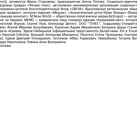
ron); активистка Ирина Сторожева; правозащитник Алена Попова; Социально-ориент
здоровья граждан «Феникс плюс»; автономная некоммерческая организация социально
рограммно-целевой Благотворительный Фонд «СВЕЧА»; Красноярская региональная общ
ав граждан»; интернет-издание «Медуза»; «Аналитический центр Юрия Левады» (Левад
омашки монолит»; M.News World — общественно-политическое медиа;Bellingcat — авто
ойне на Украине; МЕМО — юридическое лицо главреда издания «Кавказский узел», которо
Анатолий Фурсов; Сергей Ухов; Александр Шелест; ООО "ТЕНЕС"; Гырдымова Елизавет
ович; Яганов Ибрагим Хасанбиевич; Харченко Вадим Михайлович; Беседина Дарья Стани
 Фидель Агумава; Эрдни Омбадыков (официальный представитель Далай-ламы XIV в Росси
 Николай Соболев; Ведущий Александр Макашенц; Писатель Елена Прокашева; Екатери
; Гудков Дмитрий Геннадьевич; Галлямов Аббас Радикович; Намазбаева Татьяна Ва
ндра Николаевна; Ривина Анна Валерьевна
ссылкам: