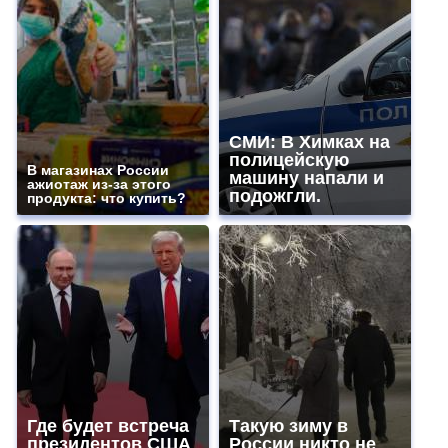
СМИ: В Химках на
полицейскую
В магазинах России
машину напали и
ажиотаж из-за этого
подожгли.
продукта: что купить?
Где будет встреча
Такую зиму в
президентов США
России никто не