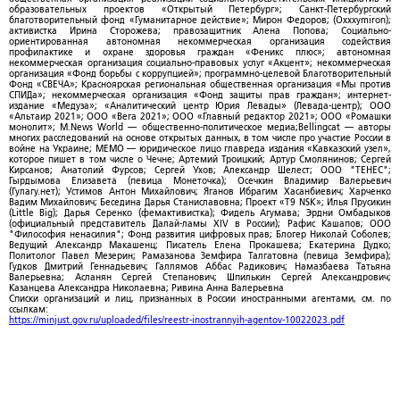
образовательных проектов «Открытый Петербург»; Санкт-Петербургский
благотворительный фонд «Гуманитарное действие»; Мирон Федоров; (Oxxxymiron);
активистка Ирина Сторожева; правозащитник Алена Попова; Социально-
ориентированная автономная некоммерческая организация содействия
профилактике и охране здоровья граждан «Феникс плюс»; автономная
некоммерческая организация социально-правовых услуг «Акцент»; некоммерческая
организация «Фонд борьбы с коррупцией»; программно-целевой Благотворительный
Фонд «СВЕЧА»; Красноярская региональная общественная организация «Мы против
СПИДа»; некоммерческая организация «Фонд защиты прав граждан»; интернет-
издание «Медуза»; «Аналитический центр Юрия Левады» (Левада-центр); ООО
«Альтаир 2021»; ООО «Вега 2021»; ООО «Главный редактор 2021»; ООО «Ромашки
монолит»; M.News World — общественно-политическое медиа;Bellingcat — авторы
многих расследований на основе открытых данных, в том числе про участие России в
войне на Украине; МЕМО — юридическое лицо главреда издания «Кавказский узел»,
которое пишет в том числе о Чечне; Артемий Троицкий; Артур Смолянинов; Сергей
Кирсанов; Анатолий Фурсов; Сергей Ухов; Александр Шелест; ООО "ТЕНЕС";
Гырдымова Елизавета (певица Монеточка); Осечкин Владимир Валерьевич
(Гулагу.нет); Устимов Антон Михайлович; Яганов Ибрагим Хасанбиевич; Харченко
Вадим Михайлович; Беседина Дарья Станиславовна; Проект «T9 NSK»; Илья Прусикин
(Little Big); Дарья Серенко (фемактивистка); Фидель Агумава; Эрдни Омбадыков
(официальный представитель Далай-ламы XIV в России); Рафис Кашапов; ООО
"Философия ненасилия"; Фонд развития цифровых прав; Блогер Николай Соболев;
Ведущий Александр Макашенц; Писатель Елена Прокашева; Екатерина Дудко;
Политолог Павел Мезерин; Рамазанова Земфира Талгатовна (певица Земфира);
Гудков Дмитрий Геннадьевич; Галлямов Аббас Радикович; Намазбаева Татьяна
Валерьевна; Асланян Сергей Степанович; Шпилькин Сергей Александрович;
Казанцева Александра Николаевна; Ривина Анна Валерьевна
Списки организаций и лиц, признанных в России иностранными агентами, см. по
ссылкам:
https://minjust.gov.ru/uploaded/files/reestr-inostrannyih-agentov-10022023.pdf