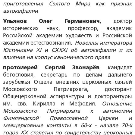
приготовления Святого Мира как признак
автокефалии
Ульянов Олег Германович,
доктор
исторических наук, профессор, академик
Российской академии художеств и Российской
академии естествознания
.
Новеллы императора
Юстиниана XI и CXXXI об автокефалии и их
влияние на корпус канонического права
протоиерей Сергий Звонарёв
, кандидат
богословия, секретарь по делам дальнего
зарубежья Отдела внешних церковных связей
Московского Патриархата, докторант
Общецерковной аспирантуры и докторантуры
им. свв. Кирилла и Мефодия.
Отношение
Московского Патриархата к автономии
Финляндской Православной Церкви и
межцерковные контакты в 60-х - начале 70-х
годов XX столетия по свидетельству церковных