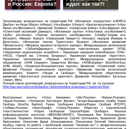
и России: Европа?
ждал: как так?!
Организации, запрещенные на территории РФ: «Исламское государство» («ИГИЛ»);
Джебхат ан-Нусра (Фронт победы); «Аль-Каида» («База»); «Братья-мусульмане» («Аль-
Ихван аль-Муслимун»); «Движение Талибан»; «Священная война» («Аль-Джихад» или
«Египетский исламский джихад»); «Исламская группа» («Аль-Гамаа аль-Исламия»);
«Асбат аль-Ансар»; «Партия исламского освобождения» («Хизбут-Тахрир аль-
Ислами»); «Имарат Кавказ» («Кавказский Эмират»); «Конгресс народов Ичкерии и
Дагестана»; «Исламская партия Туркестана» (бывшее «Исламское движение
Узбекистана»); «Меджлис крымско-татарского народа»; Международное религиозное
объединение «ТаблигиДжамаат»; «Украинская повстанческая армия» (УПА);
«Украинская национальная ассамблея – Украинская народная самооборона» (УНА -
УНСО); «Тризуб им. Степана Бандеры»; Украинская организация «Братство»;
Украинская организация «Правый сектор»; Международное религиозное
объединение «АУМ Синрике»; Свидетели Иеговы; «АУМСинрике» (AumShinrikyo,
AUM, Aleph); «Национал-большевистская партия»; Движение «Славянский союз»;
Движения «Русское национальное единство»; «Движение против нелегальной
иммиграции»; Комитет «Нация и Свобода»; Международное общественное
движение «Арестантское уголовное единство»; Движение «Колумбайн»; Батальон
«Азов»; Meta
Полный список организаций, запрещенных на территории РФ, см. по ссылкам:
http://nac.gov.ru/terroristicheskie-i-ekstremistskie-organizacii-i-materialy.html
Иностранные агенты: «Голос Америки»; «Idel.Реалии»; «Кавказ.Реалии»;
«Крым.Реалии»; «Телеканал Настоящее Время»; Татаро-башкирская служба Радио
Свобода (Azatliq Radiosi); Радио Свободная Европа/Радио Свобода (PCE/PC);
«Сибирь.Реалии»; «Фактограф»; «Север.Реалии»; Общество с ограниченной
ответственностью «Радио Свободная Европа/Радио Свобода»; Чешское
информационное агентство «MEDIUM-ORIENT»; Пономарев Лев Александрович;
Савицкая Людмила Алексеевна; Маркелов Сергей Евгеньевич; Камалягин Денис
Николаевич; Апахончич Дарья Александровна; Понасенков Евгений Николаевич;
Альбац; «Центр по работе с проблемой насилия "Насилию.нет"»; межрегиональная
общественная организация реализации социально-просветительских инициатив и