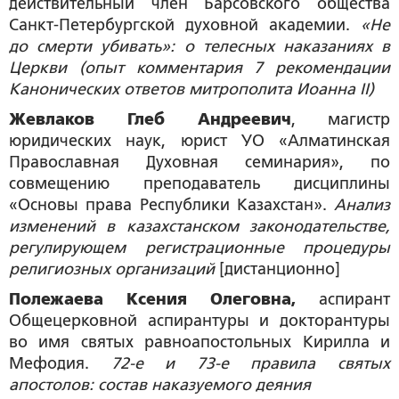
действительный член Барсовского общества
Санкт-Петербургской духовной академии.
«Не
до смерти убивать»: о телесных наказаниях в
Церкви (опыт комментария 7 рекомендации
Канонических ответов митрополита Иоанна
II)
Жевлаков Глеб Андреевич
, магистр
юридических наук, юрист УО «Алматинская
Православная Духовная семинария», по
совмещению преподаватель дисциплины
«Основы права Республики Казахстан».
Анализ
изменений в казахстанском законодательстве,
регулирующем регистрационные процедуры
религиозных организаций
[дистанционно]
Полежаева Ксения Олеговна,
аспирант
Общецерковной аспирантуры и докторантуры
во имя святых равноапостольных Кирилла и
Мефодия.
72-е и 73-е правила святых
апостолов: состав наказуемого деяния