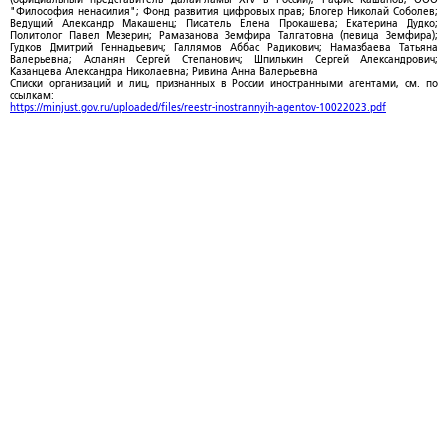
"Философия ненасилия"; Фонд развития цифровых прав; Блогер Николай Соболев;
Ведущий Александр Макашенц; Писатель Елена Прокашева; Екатерина Дудко;
Политолог Павел Мезерин; Рамазанова Земфира Талгатовна (певица Земфира);
Гудков Дмитрий Геннадьевич; Галлямов Аббас Радикович; Намазбаева Татьяна
Валерьевна; Асланян Сергей Степанович; Шпилькин Сергей Александрович;
Казанцева Александра Николаевна; Ривина Анна Валерьевна
Списки организаций и лиц, признанных в России иностранными агентами, см. по
ссылкам:
https://minjust.gov.ru/uploaded/files/reestr-inostrannyih-agentov-10022023.pdf