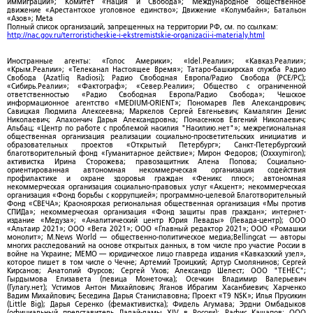
иммиграции»; Комитет «Нация и Свобода»; Международное общественное
движение «Арестантское уголовное единство»; Движение «Колумбайн»; Батальон
«Азов»; Meta
Полный список организаций, запрещенных на территории РФ, см. по ссылкам:
http://nac.gov.ru/terroristicheskie-i-ekstremistskie-organizacii-i-materialy.html
Иностранные агенты: «Голос Америки»; «Idel.Реалии»; «Кавказ.Реалии»;
«Крым.Реалии»; «Телеканал Настоящее Время»; Татаро-башкирская служба Радио
Свобода (Azatliq Radiosi); Радио Свободная Европа/Радио Свобода (PCE/PC);
«Сибирь.Реалии»; «Фактограф»; «Север.Реалии»; Общество с ограниченной
ответственностью «Радио Свободная Европа/Радио Свобода»; Чешское
информационное агентство «MEDIUM-ORIENT»; Пономарев Лев Александрович;
Савицкая Людмила Алексеевна; Маркелов Сергей Евгеньевич; Камалягин Денис
Николаевич; Апахончич Дарья Александровна; Понасенков Евгений Николаевич;
Альбац; «Центр по работе с проблемой насилия "Насилию.нет"»; межрегиональная
общественная организация реализации социально-просветительских инициатив и
образовательных проектов «Открытый Петербург»; Санкт-Петербургский
благотворительный фонд «Гуманитарное действие»; Мирон Федоров; (Oxxxymiron);
активистка Ирина Сторожева; правозащитник Алена Попова; Социально-
ориентированная автономная некоммерческая организация содействия
профилактике и охране здоровья граждан «Феникс плюс»; автономная
некоммерческая организация социально-правовых услуг «Акцент»; некоммерческая
организация «Фонд борьбы с коррупцией»; программно-целевой Благотворительный
Фонд «СВЕЧА»; Красноярская региональная общественная организация «Мы против
СПИДа»; некоммерческая организация «Фонд защиты прав граждан»; интернет-
издание «Медуза»; «Аналитический центр Юрия Левады» (Левада-центр); ООО
«Альтаир 2021»; ООО «Вега 2021»; ООО «Главный редактор 2021»; ООО «Ромашки
монолит»; M.News World — общественно-политическое медиа;Bellingcat — авторы
многих расследований на основе открытых данных, в том числе про участие России в
войне на Украине; МЕМО — юридическое лицо главреда издания «Кавказский узел»,
которое пишет в том числе о Чечне; Артемий Троицкий; Артур Смолянинов; Сергей
Кирсанов; Анатолий Фурсов; Сергей Ухов; Александр Шелест; ООО "ТЕНЕС";
Гырдымова Елизавета (певица Монеточка); Осечкин Владимир Валерьевич
(Гулагу.нет); Устимов Антон Михайлович; Яганов Ибрагим Хасанбиевич; Харченко
Вадим Михайлович; Беседина Дарья Станиславовна; Проект «T9 NSK»; Илья Прусикин
(Little Big); Дарья Серенко (фемактивистка); Фидель Агумава; Эрдни Омбадыков
(официальный представитель Далай-ламы XIV в России); Рафис Кашапов; ООО