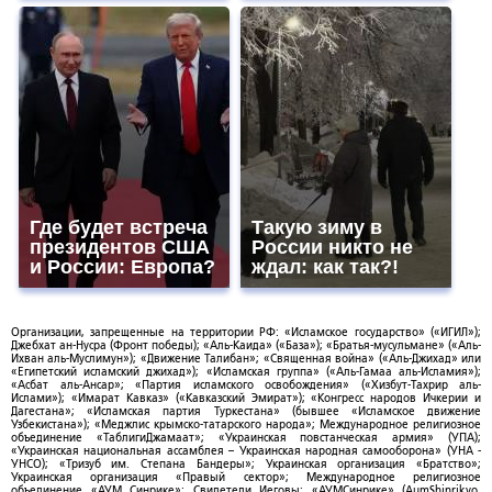
Где будет встреча
Такую зиму в
президентов США
России никто не
и России: Европа?
ждал: как так?!
Организации, запрещенные на территории РФ: «Исламское государство» («ИГИЛ»);
Джебхат ан-Нусра (Фронт победы); «Аль-Каида» («База»); «Братья-мусульмане» («Аль-
Ихван аль-Муслимун»); «Движение Талибан»; «Священная война» («Аль-Джихад» или
«Египетский исламский джихад»); «Исламская группа» («Аль-Гамаа аль-Исламия»);
«Асбат аль-Ансар»; «Партия исламского освобождения» («Хизбут-Тахрир аль-
Ислами»); «Имарат Кавказ» («Кавказский Эмират»); «Конгресс народов Ичкерии и
Дагестана»; «Исламская партия Туркестана» (бывшее «Исламское движение
Узбекистана»); «Меджлис крымско-татарского народа»; Международное религиозное
объединение «ТаблигиДжамаат»; «Украинская повстанческая армия» (УПА);
«Украинская национальная ассамблея – Украинская народная самооборона» (УНА -
УНСО); «Тризуб им. Степана Бандеры»; Украинская организация «Братство»;
Украинская организация «Правый сектор»; Международное религиозное
объединение «АУМ Синрике»; Свидетели Иеговы; «АУМСинрике» (AumShinrikyo,