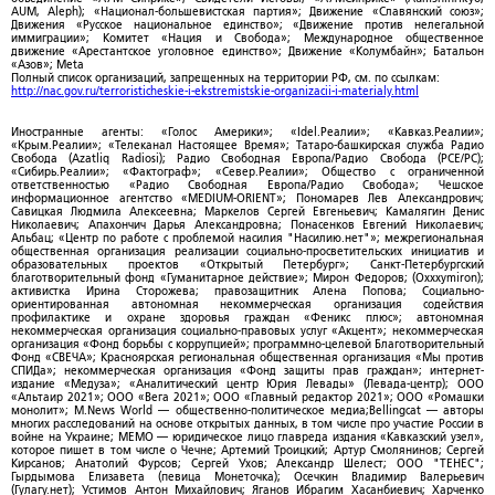
AUM, Aleph); «Национал-большевистская партия»; Движение «Славянский союз»;
Движения «Русское национальное единство»; «Движение против нелегальной
иммиграции»; Комитет «Нация и Свобода»; Международное общественное
движение «Арестантское уголовное единство»; Движение «Колумбайн»; Батальон
«Азов»; Meta
Полный список организаций, запрещенных на территории РФ, см. по ссылкам:
http://nac.gov.ru/terroristicheskie-i-ekstremistskie-organizacii-i-materialy.html
Иностранные агенты: «Голос Америки»; «Idel.Реалии»; «Кавказ.Реалии»;
«Крым.Реалии»; «Телеканал Настоящее Время»; Татаро-башкирская служба Радио
Свобода (Azatliq Radiosi); Радио Свободная Европа/Радио Свобода (PCE/PC);
«Сибирь.Реалии»; «Фактограф»; «Север.Реалии»; Общество с ограниченной
ответственностью «Радио Свободная Европа/Радио Свобода»; Чешское
информационное агентство «MEDIUM-ORIENT»; Пономарев Лев Александрович;
Савицкая Людмила Алексеевна; Маркелов Сергей Евгеньевич; Камалягин Денис
Николаевич; Апахончич Дарья Александровна; Понасенков Евгений Николаевич;
Альбац; «Центр по работе с проблемой насилия "Насилию.нет"»; межрегиональная
общественная организация реализации социально-просветительских инициатив и
образовательных проектов «Открытый Петербург»; Санкт-Петербургский
благотворительный фонд «Гуманитарное действие»; Мирон Федоров; (Oxxxymiron);
активистка Ирина Сторожева; правозащитник Алена Попова; Социально-
ориентированная автономная некоммерческая организация содействия
профилактике и охране здоровья граждан «Феникс плюс»; автономная
некоммерческая организация социально-правовых услуг «Акцент»; некоммерческая
организация «Фонд борьбы с коррупцией»; программно-целевой Благотворительный
Фонд «СВЕЧА»; Красноярская региональная общественная организация «Мы против
СПИДа»; некоммерческая организация «Фонд защиты прав граждан»; интернет-
издание «Медуза»; «Аналитический центр Юрия Левады» (Левада-центр); ООО
«Альтаир 2021»; ООО «Вега 2021»; ООО «Главный редактор 2021»; ООО «Ромашки
монолит»; M.News World — общественно-политическое медиа;Bellingcat — авторы
многих расследований на основе открытых данных, в том числе про участие России в
войне на Украине; МЕМО — юридическое лицо главреда издания «Кавказский узел»,
которое пишет в том числе о Чечне; Артемий Троицкий; Артур Смолянинов; Сергей
Кирсанов; Анатолий Фурсов; Сергей Ухов; Александр Шелест; ООО "ТЕНЕС";
Гырдымова Елизавета (певица Монеточка); Осечкин Владимир Валерьевич
(Гулагу.нет); Устимов Антон Михайлович; Яганов Ибрагим Хасанбиевич; Харченко