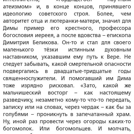
атеизмом» и, в конце концов, принявшего
идеологию советского строя. Более, чем
авторитет отца и лютеранки-матери, значил для
Димы пример его крестного, профессора
богословия иереея, а после вдовства – епископа
Димитрия Беликова. Он-то и стал для своего
маленького тёзки истинным духовным
наставником, указавшим ему путь к Вере. Не
следует забывать, какой смертельной опасности
подвергались в двадцатые-тридцатые годы
священнослужители. И помогавший им Дима
тоже изрядно рисковал. «Зато, какой же
мальчишеский восторг – как настоящему
разведчику, незаметно кому-то что-то передать,
записку или на словах, через чердак – как бы за
голубями – проникнуть в запечатанный храм.
Ну, иной раз провести через огороды каких-то
богомолок. Или богомольцев. И молчать,