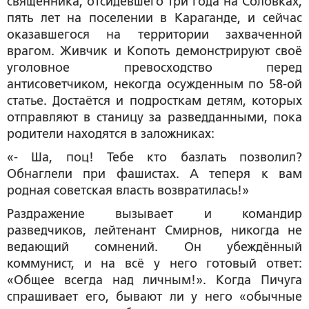
священника, отсидевшего три года на Соловках,
пять лет на поселении в Караганде, и сейчас
оказавшегося на территории захваченной
врагом. Живчик и Копоть демонстрируют своё
уголовное превосходство перед
антисоветчиком, некогда осужденным по 58-ой
статье. Достаётся и подросткам детям, которых
отправляют в станицу за разведданными, пока
родители находятся в заложниках:
«- Ша, поц! Тебе кто базлать позволил?
Обнаглели при фашистах. А теперя к вам
родная советская власть возвратилась!»
Раздражение вызывает и командир
разведчиков, лейтенант Смирнов, никогда не
ведающий сомнений. Он убеждённый
коммунист, и на всё у него готовый ответ:
«Общее всегда над личным!». Когда Пичуга
спрашивает его, бывают ли у него «обычные