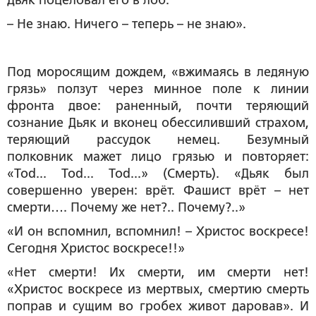
Дьяк поцеловал его в лоб.
– Не знаю. Ничего – теперь – не знаю».
Под моросящим дождем, «вжимаясь в ледяную
грязь» ползут через минное поле к линии
фронта двое: раненный, почти теряющий
сознание Дьяк и вконец обессиливший страхом,
теряющий рассудок немец. Безумный
полковник мажет лицо грязью и повторяет:
«Tod... Tod... Tod...» (Смерть). «Дьяк был
совершенно уверен: врёт. Фашист врёт – нет
смерти…. Почему же нет?.. Почему?..»
«И он вспомнил, вспомнил! – Христос воскресе!
Сегодня Христос воскресе!!»
«Нет смерти! Их смерти, им смерти нет!
«Христос воскресе из мертвых, смертию смерть
поправ и сущим во гробех живот даровав». И