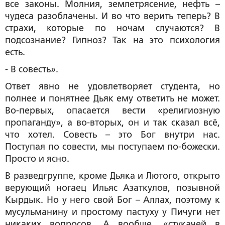
все законы. Молния, землетрясение, нефть –
чудеса разоблачены. И во что верить теперь? В
страхи, которые по ночам случаются? В
подсознание? Гипноз? Так на это психология
есть.
- В совесть».
Ответ явно не удовлетворяет студента, но
полнее и понятнее Дьяк ему ответить не может.
Во-первых, опасается вести «религиозную
пропаганду», а во-вторых, он и так сказал всё,
что хотел. Совесть – это Бог внутри нас.
Поступая по совести, мы поступаем по-божески.
Просто и ясно.
В разведгруппе, кроме Дьяка и Лютого, открыто
верующий ногаец Ильяс Азаткулов, позывной
Кырдык. Но у него свой Бог – Аллах, поэтому к
мусульманину и простому пастуху у Пичуги нет
никаких вопросов. А вообще, «стукачей в