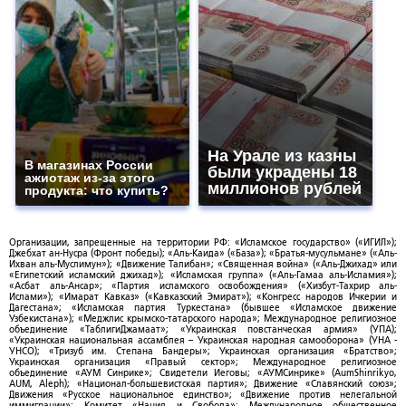
На Урале из казны
В магазинах России
были украдены 18
ажиотаж из-за этого
миллионов рублей
продукта: что купить?
Организации, запрещенные на территории РФ: «Исламское государство» («ИГИЛ»);
Джебхат ан-Нусра (Фронт победы); «Аль-Каида» («База»); «Братья-мусульмане» («Аль-
Ихван аль-Муслимун»); «Движение Талибан»; «Священная война» («Аль-Джихад» или
«Египетский исламский джихад»); «Исламская группа» («Аль-Гамаа аль-Исламия»);
«Асбат аль-Ансар»; «Партия исламского освобождения» («Хизбут-Тахрир аль-
Ислами»); «Имарат Кавказ» («Кавказский Эмират»); «Конгресс народов Ичкерии и
Дагестана»; «Исламская партия Туркестана» (бывшее «Исламское движение
Узбекистана»); «Меджлис крымско-татарского народа»; Международное религиозное
объединение «ТаблигиДжамаат»; «Украинская повстанческая армия» (УПА);
«Украинская национальная ассамблея – Украинская народная самооборона» (УНА -
УНСО); «Тризуб им. Степана Бандеры»; Украинская организация «Братство»;
Украинская организация «Правый сектор»; Международное религиозное
объединение «АУМ Синрике»; Свидетели Иеговы; «АУМСинрике» (AumShinrikyo,
AUM, Aleph); «Национал-большевистская партия»; Движение «Славянский союз»;
Движения «Русское национальное единство»; «Движение против нелегальной
иммиграции»; Комитет «Нация и Свобода»; Международное общественное