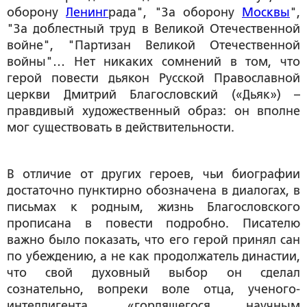
оборону
Ленинг
рада", "За оборону
Москвы
",
"За доблестный труд в Великой Отечественной
войне", "Партизан Великой Отечественной
войны"… Нет никаких сомнений в том, что
герой повести дьякон Русской Православной
церкви Дмитрий Благословский («Дьяк») –
правдивый художественный образ: он вполне
мог существовать в действительности.
В отличие от других героев, чьи биографии
достаточно пунктирно обозначена в диалогах, в
письмах к родным, жизнь Благословского
прописана в повести подробно. Писателю
важно было показать, что его герой принял сан
по убеждению, а не как продолжатель династии,
что свой духовный выбор он сделал
сознательно, вопреки воле отца, ученого-
интеллигента, «гордящегося научным