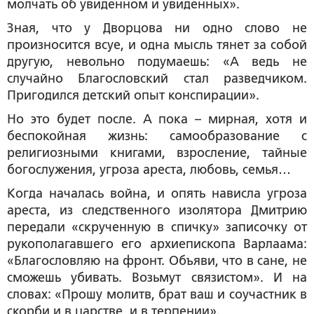
молчать об увиденном и увиденных».
Зная, что у Дворцова ни одно слово не
произносится всуе, и одна мысль тянет за собой
другую, невольно подумаешь: «А ведь не
случайно Благословский стал разведчиком.
Пригодился детский опыт конспирации».
Но это будет после. А пока – мирная, хотя и
беспокойная жизнь: самообразование с
религиозными книгами, взросление, тайные
богослужения, угроза ареста, любовь, семья…
Когда началась война, и опять нависла угроза
ареста, из следственного изолятора Дмитрию
передали «скрученную в спичку» записочку от
рукополагавшего его архиепископа Варлаама:
«Благословляю на фронт. Объяви, что в сане, не
сможешь убивать. Возьмут связистом». И на
словах: «Прошу молитв, брат ваш и соучастник в
скорби и в царстве, и в терпении».