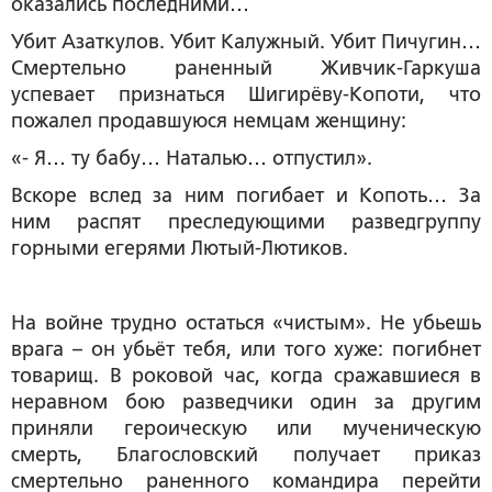
оказались последними…
Убит Азаткулов. Убит Калужный. Убит Пичугин…
Смертельно раненный Живчик-Гаркуша
успевает признаться Шигирёву-Копоти, что
пожалел продавшуюся немцам женщину:
«- Я… ту бабу… Наталью… отпустил».
Вскоре вслед за ним погибает и Копоть… За
ним распят преследующими разведгруппу
горными егерями Лютый-Лютиков.
На войне трудно остаться «чистым». Не убьешь
врага – он убьёт тебя, или того хуже: погибнет
товарищ. В роковой час, когда сражавшиеся в
неравном бою разведчики один за другим
приняли героическую или мученическую
смерть, Благословский получает приказ
смертельно раненного командира перейти