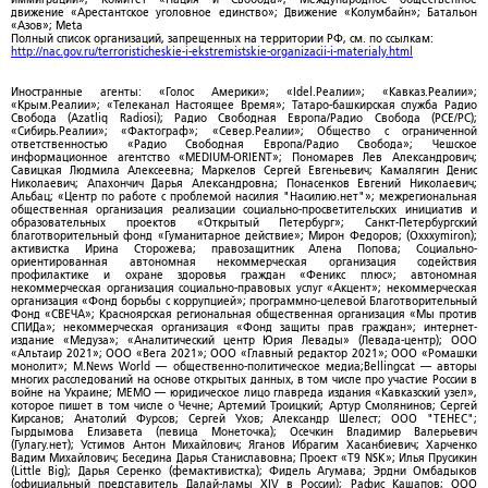
движение «Арестантское уголовное единство»; Движение «Колумбайн»; Батальон
«Азов»; Meta
Полный список организаций, запрещенных на территории РФ, см. по ссылкам:
http://nac.gov.ru/terroristicheskie-i-ekstremistskie-organizacii-i-materialy.html
Иностранные агенты: «Голос Америки»; «Idel.Реалии»; «Кавказ.Реалии»;
«Крым.Реалии»; «Телеканал Настоящее Время»; Татаро-башкирская служба Радио
Свобода (Azatliq Radiosi); Радио Свободная Европа/Радио Свобода (PCE/PC);
«Сибирь.Реалии»; «Фактограф»; «Север.Реалии»; Общество с ограниченной
ответственностью «Радио Свободная Европа/Радио Свобода»; Чешское
информационное агентство «MEDIUM-ORIENT»; Пономарев Лев Александрович;
Савицкая Людмила Алексеевна; Маркелов Сергей Евгеньевич; Камалягин Денис
Николаевич; Апахончич Дарья Александровна; Понасенков Евгений Николаевич;
Альбац; «Центр по работе с проблемой насилия "Насилию.нет"»; межрегиональная
общественная организация реализации социально-просветительских инициатив и
образовательных проектов «Открытый Петербург»; Санкт-Петербургский
благотворительный фонд «Гуманитарное действие»; Мирон Федоров; (Oxxxymiron);
активистка Ирина Сторожева; правозащитник Алена Попова; Социально-
ориентированная автономная некоммерческая организация содействия
профилактике и охране здоровья граждан «Феникс плюс»; автономная
некоммерческая организация социально-правовых услуг «Акцент»; некоммерческая
организация «Фонд борьбы с коррупцией»; программно-целевой Благотворительный
Фонд «СВЕЧА»; Красноярская региональная общественная организация «Мы против
СПИДа»; некоммерческая организация «Фонд защиты прав граждан»; интернет-
издание «Медуза»; «Аналитический центр Юрия Левады» (Левада-центр); ООО
«Альтаир 2021»; ООО «Вега 2021»; ООО «Главный редактор 2021»; ООО «Ромашки
монолит»; M.News World — общественно-политическое медиа;Bellingcat — авторы
многих расследований на основе открытых данных, в том числе про участие России в
войне на Украине; МЕМО — юридическое лицо главреда издания «Кавказский узел»,
которое пишет в том числе о Чечне; Артемий Троицкий; Артур Смолянинов; Сергей
Кирсанов; Анатолий Фурсов; Сергей Ухов; Александр Шелест; ООО "ТЕНЕС";
Гырдымова Елизавета (певица Монеточка); Осечкин Владимир Валерьевич
(Гулагу.нет); Устимов Антон Михайлович; Яганов Ибрагим Хасанбиевич; Харченко
Вадим Михайлович; Беседина Дарья Станиславовна; Проект «T9 NSK»; Илья Прусикин
(Little Big); Дарья Серенко (фемактивистка); Фидель Агумава; Эрдни Омбадыков
(официальный представитель Далай-ламы XIV в России); Рафис Кашапов; ООО