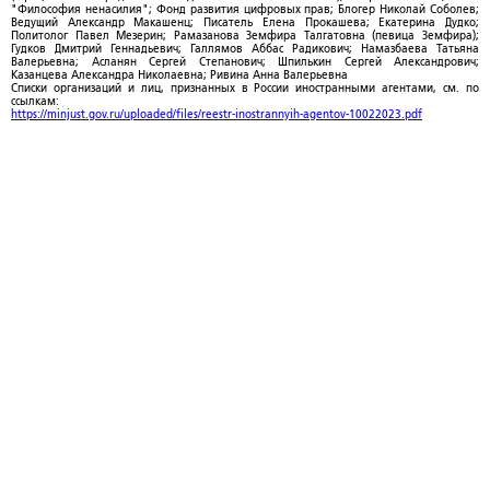
"Философия ненасилия"; Фонд развития цифровых прав; Блогер Николай Соболев;
Ведущий Александр Макашенц; Писатель Елена Прокашева; Екатерина Дудко;
Политолог Павел Мезерин; Рамазанова Земфира Талгатовна (певица Земфира);
Гудков Дмитрий Геннадьевич; Галлямов Аббас Радикович; Намазбаева Татьяна
Валерьевна; Асланян Сергей Степанович; Шпилькин Сергей Александрович;
Казанцева Александра Николаевна; Ривина Анна Валерьевна
Списки организаций и лиц, признанных в России иностранными агентами, см. по
ссылкам:
https://minjust.gov.ru/uploaded/files/reestr-inostrannyih-agentov-10022023.pdf