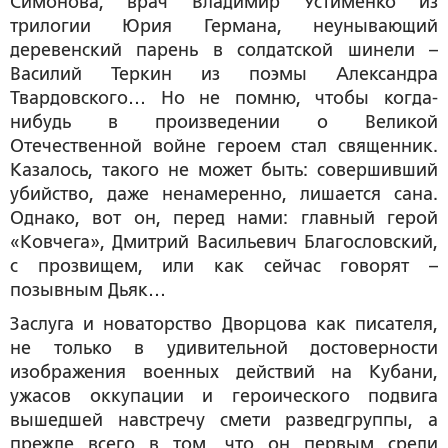
Симонова, врач Владимир Устименко из
трилогии Юрия Германа, неунывающий
деревенский парень в солдатской шинели –
Василий Теркин из поэмы Александра
Твардовского… Но не помню, чтобы когда-
нибудь в произведении о Великой
Отечественной войне героем стал священник.
Казалось, такого не может быть: совершивший
убийство, даже ненамеренно, лишается сана.
Однако, вот он, перед нами: главный герой
«Ковчега», Дмитрий Васильевич Благословский,
с прозвищем, или как сейчас говорят –
позывным Дьяк…
Заслуга и новаторство Дворцова как писателя,
не только в удивительной достоверности
изображения военных действий на Кубани,
ужасов оккупации и героического подвига
вышедшей навстречу смети разведгруппы, а
прежде всего в том, что он первым среди