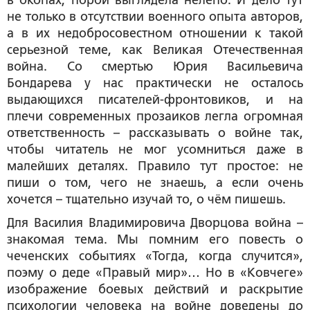
в окопах, порой выглядела нелепо. И дело тут
не только в отсутствии военного опыта авторов,
а в их недобросовестном отношении к такой
серьезной теме, как Великая Отечественная
война. Со смертью Юрия Васильевича
Бондарева у нас практически не осталось
выдающихся писателей-фронтовиков, и на
плечи современных прозаиков легла огромная
ответственность – рассказывать о войне так,
чтобы читатель не мог усомниться даже в
малейших деталях. Правило тут простое: не
пиши о том, чего не знаешь, а если очень
хочется – тщательно изучай то, о чём пишешь.
Для Василия Владимировича Дворцова война –
знакомая тема. Мы помним его повесть о
чеченских событиях «Тогда, когда случится»,
поэму о деде «Правый мир»… Но в «Ковчеге»
изображение боевых действий и раскрытие
психологии человека на войне доведены до