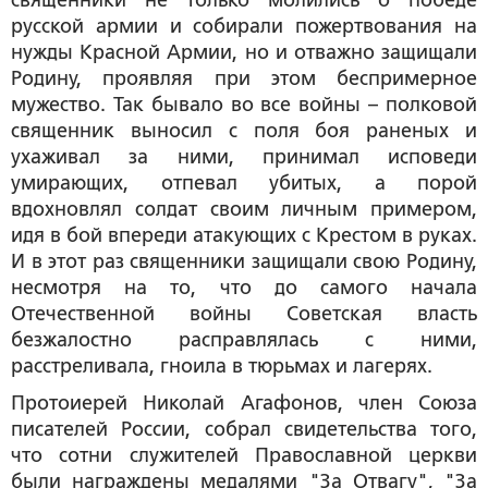
священники не только молились о победе
русской армии и собирали пожертвования на
нужды Красной Армии, но и отважно защищали
Родину, проявляя при этом беспримерное
мужество. Так бывало во все войны – полковой
священник выносил с поля боя раненых и
ухаживал за ними, принимал исповеди
умирающих, отпевал убитых, а порой
вдохновлял солдат своим личным примером,
идя в бой впереди атакующих с Крестом в руках.
И в этот раз священники защищали свою Родину,
несмотря на то, что до самого начала
Отечественной войны Советская власть
безжалостно расправлялась с ними,
расстреливала, гноила в тюрьмах и лагерях.
Протоиерей Николай Агафонов, член Союза
писателей России, собрал свидетельства того,
что сотни служителей Православной церкви
были награждены медалями "За Отвагу", "За