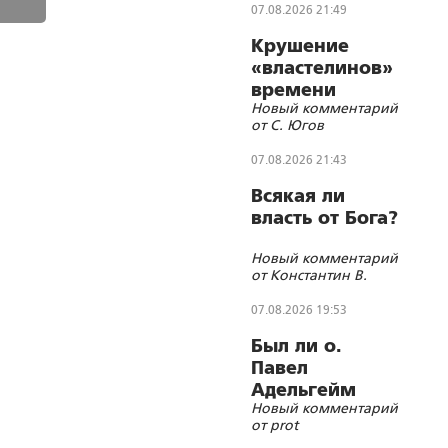
07.08.2026 21:49
Крушение
«властелинов»
времени
Новый комментарий
от С. Югов
07.08.2026 21:43
Всякая ли
власть от Бога?
Новый комментарий
от Константин В.
07.08.2026 19:53
Был ли о.
Павел
Адельгейм
Новый комментарий
членом
от prot
кочетковского