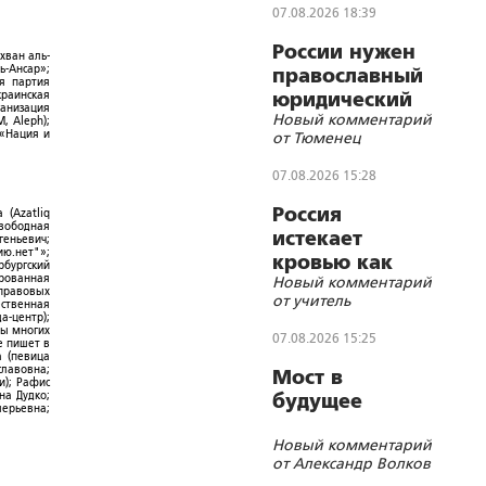
братства?
07.08.2026 18:39
России нужен
хван аль-
ь-Ансар»;
православный
ая партия
краинская
юридический
ганизация
Новый комментарий
СОБР
, Aleph);
 «Нация и
от Тюменец
07.08.2026 15:28
Россия
 (Azatliq
Свободная
истекает
геньевич;
ю.нет"»;
кровью как
рбургский
ированная
Новый комментарий
жертвенное
-правовых
от учитель
ественная
животное?
а-центр);
ры многих
07.08.2026 15:25
е пишет в
а (певица
славовна;
Мост в
и); Рафис
на Дудко;
будущее
лерьевна;
Новый комментарий
от Александр Волков