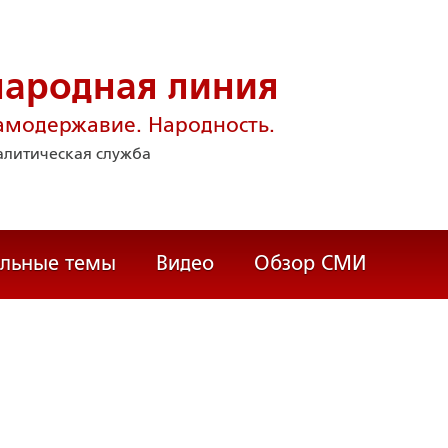
народная линия
амодержавие. Народность.
литическая служба
альные темы
Видео
Обзор СМИ