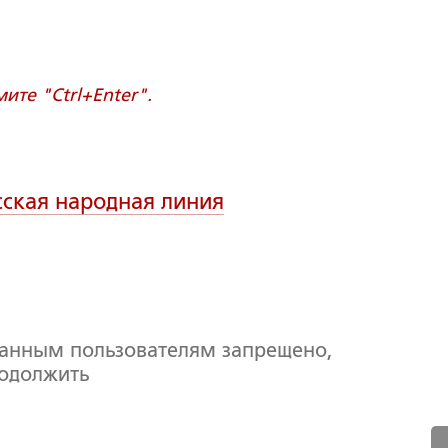
те "Ctrl+Enter".
сская народная линия
ванным пользователям запрещено,
родолжить