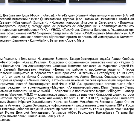
; Джебхат ан-Нусра (Фронт победы); «Аль-Каида» («База»); «Братья-мусульмане» («Аль-И
тский исламский джихад»); «Исламская группа» («Аль-Гамаа аль-Исламия»); «Асбат ал
Кавказ» («Кавказский Эмират»); «Конгресс народов Ичкерии и Дагестана»; «Исламск
-татарского народа»; Международное религиозное объединение «ТаблигиДжамаат»; «У
я народная самооборона» (УНА - УНСО); «Тризуб им. Степана Бандеры»; Украинская ор
зное объединение «АУМ Синрике»; Свидетели Иеговы; «АУМСинрике» (AumShinrikyo, AUM
усское национальное единство»; «Движение против нелегальной иммиграции»; Комитет
нство»; Движение «Колумбайн»; Батальон «Азов»; Meta
ым.Реалии»; «Телеканал Настоящее Время»; Татаро-башкирская служба Радио Свобода
; «Фактограф»; «Север.Реалии»; Общество с ограниченной ответственностью «Радио 
; Пономарев Лев Александрович; Савицкая Людмила Алексеевна; Маркелов Сергей Ев
ов Евгений Николаевич; Альбац; «Центр по работе с проблемой насилия "Насили
ельских инициатив и образовательных проектов «Открытый Петербург»; Санкт-Пете
ron); активистка Ирина Сторожева; правозащитник Алена Попова; Социально-ориент
здоровья граждан «Феникс плюс»; автономная некоммерческая организация социально
рограммно-целевой Благотворительный Фонд «СВЕЧА»; Красноярская региональная общ
ав граждан»; интернет-издание «Медуза»; «Аналитический центр Юрия Левады» (Левад
омашки монолит»; M.News World — общественно-политическое медиа;Bellingcat — авто
ойне на Украине; МЕМО — юридическое лицо главреда издания «Кавказский узел», которо
Анатолий Фурсов; Сергей Ухов; Александр Шелест; ООО "ТЕНЕС"; Гырдымова Елизавет
ович; Яганов Ибрагим Хасанбиевич; Харченко Вадим Михайлович; Беседина Дарья Стани
 Фидель Агумава; Эрдни Омбадыков (официальный представитель Далай-ламы XIV в Росси
 Николай Соболев; Ведущий Александр Макашенц; Писатель Елена Прокашева; Екатери
; Гудков Дмитрий Геннадьевич; Галлямов Аббас Радикович; Намазбаева Татьяна Ва
ндра Николаевна; Ривина Анна Валерьевна
ссылкам: