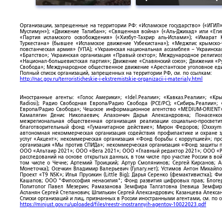
Организации, запрещенные на территории РФ: «Исламское государство» («ИГИЛ»)
Муслимун»); «Движение Талибан»; «Священная война» («Аль-Джихад» или «Египе
«Партия исламского освобождения» («Хизбут-Тахрир аль-Ислами»); «Имарат 
Туркестана» (бывшее «Исламское движение Узбекистана»); «Меджлис крымско
повстанческая армия» (УПА); «Украинская национальная ассамблея – Украинска
«Братство»; Украинская организация «Правый сектор»; Международное религио
«Национал-большевистская партия»; Движение «Славянский союз»; Движения «Р
Свобода»; Международное общественное движение «Арестантское уголовное еди
Полный список организаций, запрещенных на территории РФ, см. по ссылкам:
http://nac.gov.ru/terroristicheskie-i-ekstremistskie-organizacii-i-materialy.html
Иностранные агенты: «Голос Америки»; «Idel.Реалии»; «Кавказ.Реалии»; «Кр
Radiosi); Радио Свободная Европа/Радио Свобода (PCE/PC); «Сибирь.Реалии»
Европа/Радио Свобода»; Чешское информационное агентство «MEDIUM-ORIENT»
Камалягин Денис Николаевич; Апахончич Дарья Александровна; Понасенк
межрегиональная общественная организация реализации социально-просветит
благотворительный фонд «Гуманитарное действие»; Мирон Федоров; (Oxxxymi
автономная некоммерческая организация содействия профилактике и охране 
услуг «Акцент»; некоммерческая организация «Фонд борьбы с коррупцией»; п
организация «Мы против СПИДа»; некоммерческая организация «Фонд защиты пр
ООО «Альтаир 2021»; ООО «Вега 2021»; ООО «Главный редактор 2021»; ООО «Р
расследований на основе открытых данных, в том числе про участие России в в
том числе о Чечне; Артемий Троицкий; Артур Смолянинов; Сергей Кирсанов; 
Монеточка); Осечкин Владимир Валерьевич (Гулагу.нет); Устимов Антон Михайл
Проект «T9 NSK»; Илья Прусикин (Little Big); Дарья Серенко (фемактивистка);
Кашапов; ООО "Философия ненасилия"; Фонд развития цифровых прав; Блогер
Политолог Павел Мезерин; Рамазанова Земфира Талгатовна (певица Земфира)
Асланян Сергей Степанович; Шпилькин Сергей Александрович; Казанцева Алекса
Списки организаций и лиц, признанных в России иностранными агентами, см. по 
https://minjust.gov.ru/uploaded/files/reestr-inostrannyih-agentov-10022023.pdf