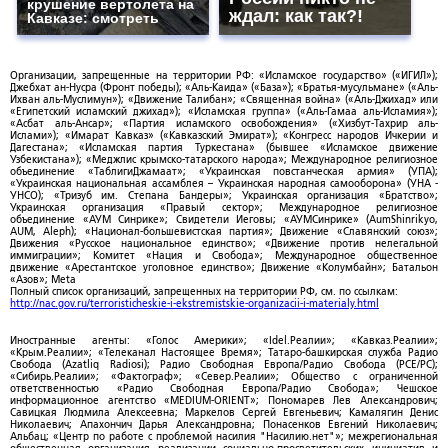
крушение вертолета на
ждал: как так?!
Кавказе: смотреть
Организации, запрещенные на территории РФ: «Исламское государство» («ИГИЛ»);
Джебхат ан-Нусра (Фронт победы); «Аль-Каида» («База»); «Братья-мусульмане» («Аль-
Ихван аль-Муслимун»); «Движение Талибан»; «Священная война» («Аль-Джихад» или
«Египетский исламский джихад»); «Исламская группа» («Аль-Гамаа аль-Исламия»);
«Асбат аль-Ансар»; «Партия исламского освобождения» («Хизбут-Тахрир аль-
Ислами»); «Имарат Кавказ» («Кавказский Эмират»); «Конгресс народов Ичкерии и
Дагестана»; «Исламская партия Туркестана» (бывшее «Исламское движение
Узбекистана»); «Меджлис крымско-татарского народа»; Международное религиозное
объединение «ТаблигиДжамаат»; «Украинская повстанческая армия» (УПА);
«Украинская национальная ассамблея – Украинская народная самооборона» (УНА -
УНСО); «Тризуб им. Степана Бандеры»; Украинская организация «Братство»;
Украинская организация «Правый сектор»; Международное религиозное
объединение «АУМ Синрике»; Свидетели Иеговы; «АУМСинрике» (AumShinrikyo,
AUM, Aleph); «Национал-большевистская партия»; Движение «Славянский союз»;
Движения «Русское национальное единство»; «Движение против нелегальной
иммиграции»; Комитет «Нация и Свобода»; Международное общественное
движение «Арестантское уголовное единство»; Движение «Колумбайн»; Батальон
«Азов»; Meta
Полный список организаций, запрещенных на территории РФ, см. по ссылкам:
http://nac.gov.ru/terroristicheskie-i-ekstremistskie-organizacii-i-materialy.html
Иностранные агенты: «Голос Америки»; «Idel.Реалии»; «Кавказ.Реалии»;
«Крым.Реалии»; «Телеканал Настоящее Время»; Татаро-башкирская служба Радио
Свобода (Azatliq Radiosi); Радио Свободная Европа/Радио Свобода (PCE/PC);
«Сибирь.Реалии»; «Фактограф»; «Север.Реалии»; Общество с ограниченной
ответственностью «Радио Свободная Европа/Радио Свобода»; Чешское
информационное агентство «MEDIUM-ORIENT»; Пономарев Лев Александрович;
Савицкая Людмила Алексеевна; Маркелов Сергей Евгеньевич; Камалягин Денис
Николаевич; Апахончич Дарья Александровна; Понасенков Евгений Николаевич;
Альбац; «Центр по работе с проблемой насилия "Насилию.нет"»; межрегиональная