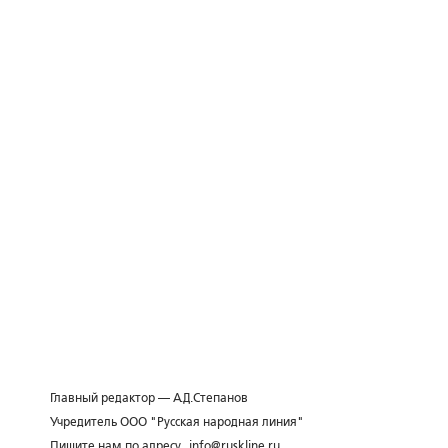
Главный редактор — А.Д.Степанов
Учредитель ООО "Русская народная линия"
Пишите нам по адресу
info@ruskline.ru