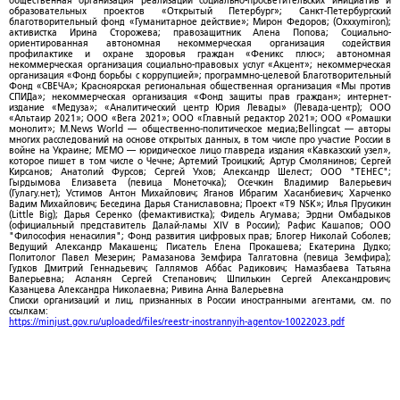
общественная организация реализации социально-просветительских инициатив и
образовательных проектов «Открытый Петербург»; Санкт-Петербургский
благотворительный фонд «Гуманитарное действие»; Мирон Федоров; (Oxxxymiron);
активистка Ирина Сторожева; правозащитник Алена Попова; Социально-
ориентированная автономная некоммерческая организация содействия
профилактике и охране здоровья граждан «Феникс плюс»; автономная
некоммерческая организация социально-правовых услуг «Акцент»; некоммерческая
организация «Фонд борьбы с коррупцией»; программно-целевой Благотворительный
Фонд «СВЕЧА»; Красноярская региональная общественная организация «Мы против
СПИДа»; некоммерческая организация «Фонд защиты прав граждан»; интернет-
издание «Медуза»; «Аналитический центр Юрия Левады» (Левада-центр); ООО
«Альтаир 2021»; ООО «Вега 2021»; ООО «Главный редактор 2021»; ООО «Ромашки
монолит»; M.News World — общественно-политическое медиа;Bellingcat — авторы
многих расследований на основе открытых данных, в том числе про участие России в
войне на Украине; МЕМО — юридическое лицо главреда издания «Кавказский узел»,
которое пишет в том числе о Чечне; Артемий Троицкий; Артур Смолянинов; Сергей
Кирсанов; Анатолий Фурсов; Сергей Ухов; Александр Шелест; ООО "ТЕНЕС";
Гырдымова Елизавета (певица Монеточка); Осечкин Владимир Валерьевич
(Гулагу.нет); Устимов Антон Михайлович; Яганов Ибрагим Хасанбиевич; Харченко
Вадим Михайлович; Беседина Дарья Станиславовна; Проект «T9 NSK»; Илья Прусикин
(Little Big); Дарья Серенко (фемактивистка); Фидель Агумава; Эрдни Омбадыков
(официальный представитель Далай-ламы XIV в России); Рафис Кашапов; ООО
"Философия ненасилия"; Фонд развития цифровых прав; Блогер Николай Соболев;
Ведущий Александр Макашенц; Писатель Елена Прокашева; Екатерина Дудко;
Политолог Павел Мезерин; Рамазанова Земфира Талгатовна (певица Земфира);
Гудков Дмитрий Геннадьевич; Галлямов Аббас Радикович; Намазбаева Татьяна
Валерьевна; Асланян Сергей Степанович; Шпилькин Сергей Александрович;
Казанцева Александра Николаевна; Ривина Анна Валерьевна
Списки организаций и лиц, признанных в России иностранными агентами, см. по
ссылкам:
https://minjust.gov.ru/uploaded/files/reestr-inostrannyih-agentov-10022023.pdf